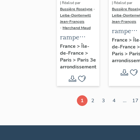
| Réalisé par
| Réalisé par
Bussière Roselyne
-
Bussière Rosel
Leiba-Dontenwill
Leiba-Dontenwi
Jean-François
Jean-François
-
Marchand Maud
rampe
rampe
d'appui,
France
>
Île
d'appui,
France
>
Île-
de-France
>
escalier 
de-France
>
escalier de
Paris
>
Pari
la maison
Paris
>
Paris 3e
arrondisse
la maison à
porte
arrondissement
porte
cochère
cochère
dite hôtel
(non étudié)
de Bence
(non étud
1
2
3
4
...
17