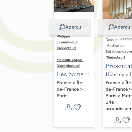
Dossier IA75000310
Aperçu
Aperçu
| Réalisé par
Philippe
Dossier IM7500
Emmanuelle
| Réalisé par
(Rédacteur)
Sol Anne-Laure
-
(Rédacteur)
Mélandri Magali
Présenta
(Contributeur)
du mobili
Les bains
Hôtel de vil
de la mai
douches
annexe
France
>
Île
France
>
Île-
de-France
>
de-France
>
annexe
municipaux
Paris
>
Pari
Paris
de la ville
14e
de Paris
arrondisse