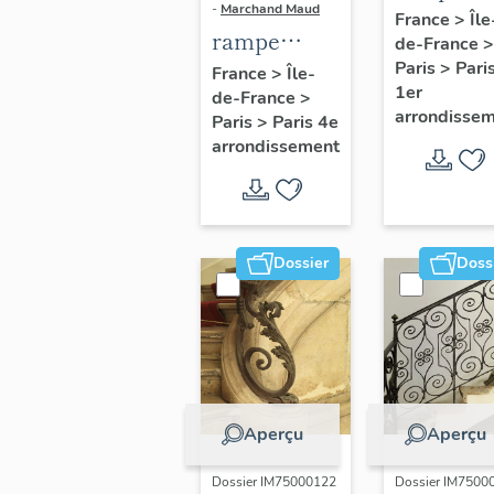
-
Marchand Maud
d'appui,
France
>
Île
rampe
de-France
>
escalier 
d'appui,
Paris
>
Pari
France
>
Île-
la maison
1er
de-France
>
escalier de
porte
arrondisse
Paris
>
Paris 4e
la maison à
cochère
arrondissement
porte
(non étud
cochère
dite hôtel
Charpentier
Dossier
Doss
(non étudié)
Aperçu
Aperçu
Dossier IM75000122
Dossier IM7500