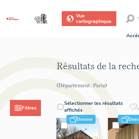
Vue
cartographique
Accéd
Résultats de la rec
(Département : Paris)
Sélectionner les résultats
Filtres
affichés
Dossier
Doss