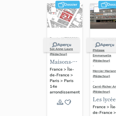
Dossier
Doss
Dossier IA75000261
Dossier IA7500
| Réalisé par
Aperçu
Aperçu
| Réalisé par
Sol Anne-Laure
Philippe
(Rédacteur)
Emmanuelle
Maisons-
(Rédacteur)
-
immeubles
France
>
Île-
Mercier Marian
de-France
>
(Rédacteur)
Paris
>
Paris
-
14e
Carré-Richer An
arrondissement
(Rédacteur)
Les lycée
parisiens
France
>
Île
de-France
>
Jean-Cla