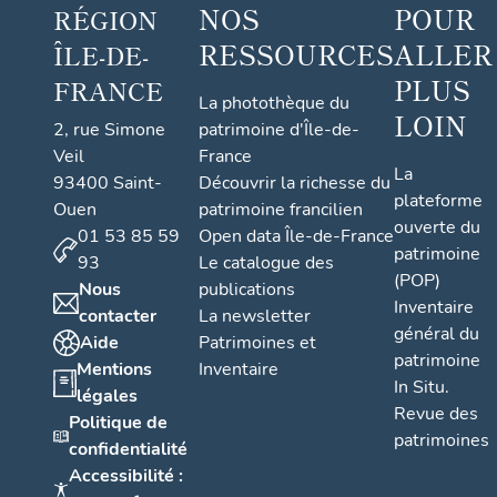
NOS
POUR
RÉGION
RESSOURCES
ALLER
ÎLE-DE-
PLUS
FRANCE
La photothèque du
LOIN
2, rue Simone
patrimoine d'Île-de-
Veil
France
La
93400 Saint-
Découvrir la richesse du
plateforme
Ouen
patrimoine francilien
ouverte du
01 53 85 59
Open data Île-de-France
patrimoine
93
Le catalogue des
(POP)
Nous
publications
Inventaire
contacter
La newsletter
général du
Aide
Patrimoines et
patrimoine
Mentions
Inventaire
In Situ.
légales
Revue des
Politique de
patrimoines
confidentialité
Accessibilité :