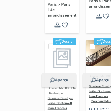
Paris
>
Pari
l' hôtel d
Paris
>
Paris
Adolescents
arrondisse
Sandrevil
14e
arrondissement
(non étud
Dossier
Doss
Dossier IM7500
Aperçu
Aperçu
| Réalisé par
Bussière Rosel
Dossier IM75000134
Leiba-Dontenwi
| Réalisé par
Jean-François
Bussière Roselyne
-
-
Marchand Ma
Leiba-Dontenwill
rampe
Jean-François