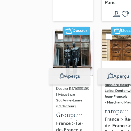
Paris
Dondel e
Roger
Dhuit
Dossier
Doss
Dossier IM7500
Aperçu
Aperçu
| Réalisé par
Bussière Rosel
Dossier IM75000180
Leiba-Dontenwi
| Réalisé par
Jean-François
Sol Anne-Laure
-
Marchand Ma
(Rédacteur)
rampe
Groupe
d'appui,
France
>
Île
sculpté :
France
>
Île-
de-France
>
escalier 
de-France
>
Les