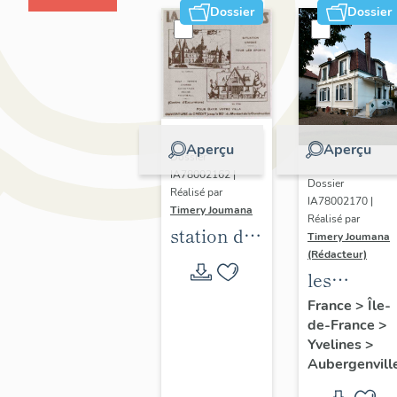
Dossier
Dossier
Aperçu
Aperçu
Dossier
IA78002162 |
Dossier
Réalisé par
IA78002170 |
Timery Joumana
Réalisé par
station de
Timery Joumana
villégiature
(Rédacteur)
les
d'Elisabethville
maisons
France
>
Île-
de-France
>
d'Elisabeth
Yvelines
>
Aubergenvill