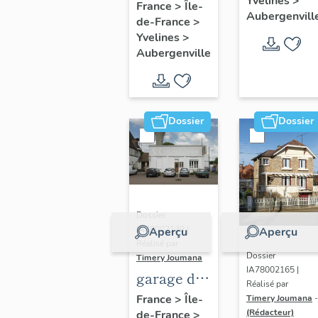
Yvelines
>
fleuri", 27
France
>
Île-
Aubergenvill
de-France
>
avenue
Yvelines
>
d'Ypres
Aubergenville
Dossier
Dossier
Dossier
IA78002139 |
Aperçu
Aperçu
Réalisé par
Dossier
Timery Joumana
IA78002165 |
garage de
Réalisé par
réparation
France
>
Île-
Timery Joumana
-
(Rédacteur)
de-France
>
automobile