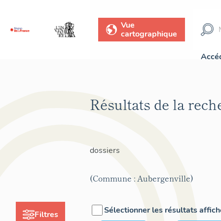
Vue
cartographique
Accéd
Résultats de la rec
dossiers
(Commune : Aubergenville)
Sélectionner les résultats affic
Filtres