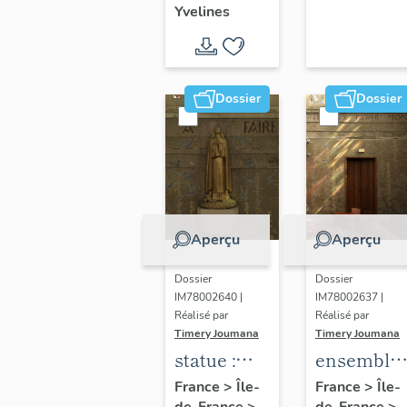
Yvelines
territoire
de Seine-
Aval
Dossier
Dossier
Aperçu
Aperçu
Dossier
Dossier
IM78002640 |
IM78002637 |
Réalisé par
Réalisé par
Timery Joumana
Timery Joumana
statue :
ensemble
Sainte-
de
France
>
Île-
France
>
Île-
de-France
>
de-France
>