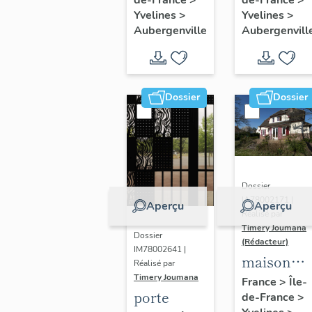
Thérèse
peintures
Yvelines
>
Yvelines
>
de l'Enfant
monument
Aubergenville
Aubergenvill
Jésus
Dossier
Dossier
Dossier
IA78002171 |
Aperçu
Aperçu
Réalisé par
Timery Joumana
Dossier
(Rédacteur)
IM78002641 |
maison
Réalisé par
dite "villa
Timery Joumana
France
>
Île-
porte
de-France
>
le Bois