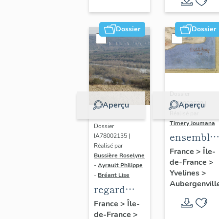
Dossier
Dossier
Dossier
IM78002639 |
Aperçu
Aperçu
Réalisé par
Timery Joumana
Dossier
ensemble
IA78002135 |
Réalisé par
de cinq
France
>
Île-
Bussière Roselyne
de-France
>
peintures
-
Ayrault Philippe
Yvelines
>
monument
-
Bréant Lise
Aubergenvill
regard
photographique
France
>
Île-
de-France
>
sur le