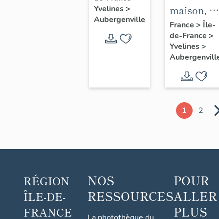
maison, 1
Yvelines
>
Saint-
Aubergenville
avenue
France
>
Île-
Christophe
de-France
>
Albert 1er
Yvelines
>
Aubergenvill
1
2
NOS
POUR
RÉGION
RESSOURCES
ALLER
ÎLE-DE-
PLUS
FRANCE
La photothèque du