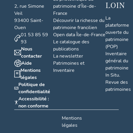
LOIN
2, rue Simone
patrimoine d'Île-de-
Veil
France
La
93400 Saint-
Découvrir la richesse du
plateforme
Ouen
patrimoine francilien
ouverte du
01 53 85 59
Open data Île-de-France
patrimoine
93
Le catalogue des
(POP)
Nous
publications
Inventaire
contacter
La newsletter
général du
Aide
Patrimoines et
patrimoine
Mentions
Inventaire
In Situ.
légales
Revue des
Politique de
patrimoines
confidentialité
Accessibilité :
non conforme
Mentions
légales