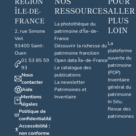
NOS
POUR
RÉGION
RESSOURCES
ALLER
ÎLE-DE-
PLUS
FRANCE
La photothèque du
LOIN
2, rue Simone
patrimoine d'Île-de-
Veil
France
La
93400 Saint-
Découvrir la richesse du
plateforme
Ouen
patrimoine francilien
ouverte du
01 53 85 59
Open data Île-de-France
patrimoine
93
Le catalogue des
(POP)
Nous
publications
Inventaire
contacter
La newsletter
général du
Aide
Patrimoines et
patrimoine
Mentions
Inventaire
In Situ.
légales
Revue des
Politique de
patrimoines
confidentialité
Accessibilité :
non conforme