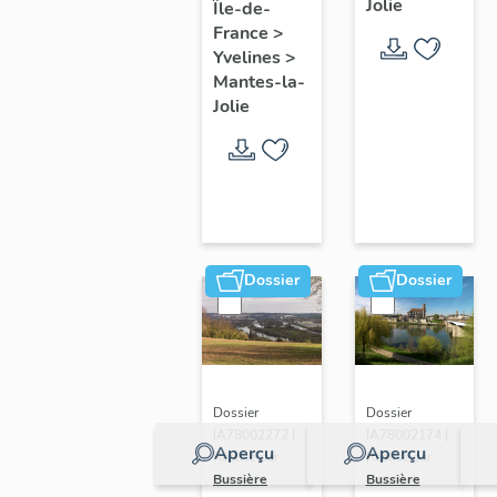
Jolie
Île-de-
de ville
France
>
Yvelines
>
Mantes-la-
Jolie
Dossier
Dossier
Dossier
Dossier
IA78002272 |
IA78002174 |
Aperçu
Aperçu
Réalisé par
Réalisé par
Bussière
Bussière