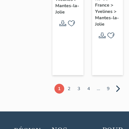
chœur
France
>
Mantes-la-
Yvelines
>
Jolie
Mantes-la-
Jolie
1
2
3
4
...
9