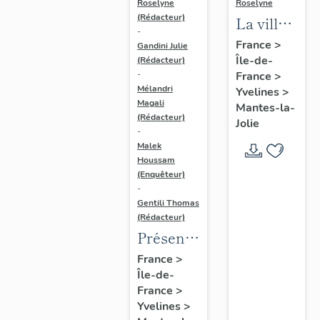
Roselyne
Roselyne
(Rédacteur)
La ville
-
de
France
>
Gandini Julie
Île-de-
Mantes-
(Rédacteur)
France
>
-
la-Jolie
Mélandri
Yvelines
>
Magali
Mantes-la-
(Rédacteur)
Jolie
-
Malek
Houssam
(Enquêteur)
-
Gentili Thomas
(Rédacteur)
Présentation
de
France
>
Île-de-
l'étude
France
>
Yvelines
>