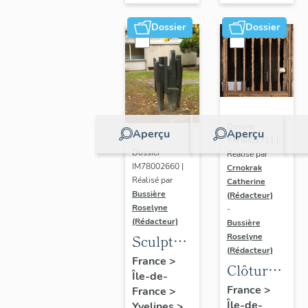
Dossier
Dossier
Dossier
Aperçu
Aperçu
IM78002711 |
Dossier
Réalisé par
IM78002660 |
Crnokrak
Réalisé par
Catherine
Bussière
(Rédacteur)
Roselyne
-
(Rédacteur)
Bussière
Sculpture
Roselyne
(Rédacteur)
: la
France
>
Clôture
Île-de-
Ronde
de
France
>
France
>
Île-de-
Yvelines
>