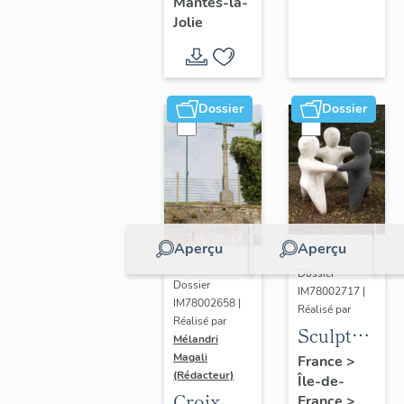
Mantes-la-
Jolie
Dossier
Dossier
Aperçu
Aperçu
Dossier
Dossier
IM78002717 |
IM78002658 |
Réalisé par
Réalisé par
Sculpture
Mélandri
: la
Magali
France
>
(Rédacteur)
Île-de-
Ronde
Croix
France
>