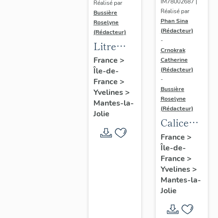
IM78002687 |
Réalisé par
Réalisé par
Bussière
Phan Sina
Roselyne
(Rédacteur)
(Rédacteur)
-
Litre
Crnokrak
funéraire
France
>
Catherine
(Rédacteur)
Île-de-
du
-
France
>
prince
Bussière
Yvelines
>
de Conti
Roselyne
Mantes-la-
(Rédacteur)
Jolie
Calice
n°2 et sa
France
>
Île-de-
patène
France
>
Yvelines
>
Mantes-la-
Jolie