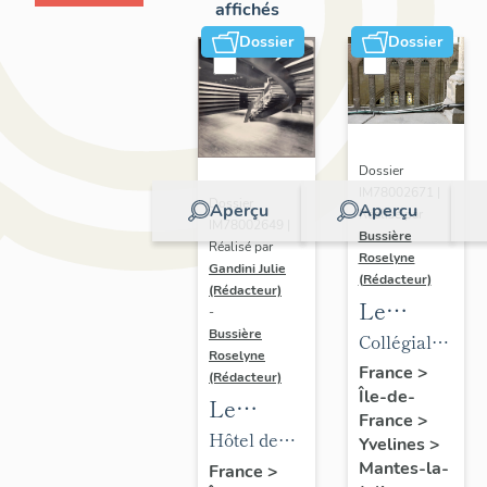
affichés
Dossier
Dossier
Dossier
IM78002671 |
Dossier
Aperçu
Aperçu
Réalisé par
IM78002649 |
Bussière
Réalisé par
Roselyne
Gandini Julie
(Rédacteur)
(Rédacteur)
Le
-
mobilier
Bussière
Collégiale
Roselyne
de la
Notre-
France
>
(Rédacteur)
Île-de-
collégiale
Dame
Le
France
>
mobilier
Hôtel de
Yvelines
>
de l'hôtel
ville
Mantes-la-
France
>