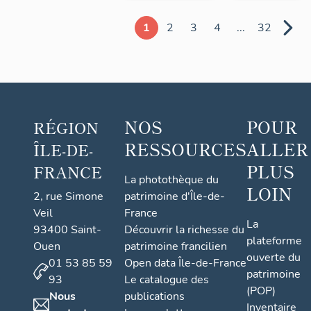
1
2
3
4
...
32
NOS
POUR
RÉGION
RESSOURCES
ALLER
ÎLE-DE-
PLUS
FRANCE
La photothèque du
LOIN
2, rue Simone
patrimoine d'Île-de-
Veil
France
La
93400 Saint-
Découvrir la richesse du
plateforme
Ouen
patrimoine francilien
ouverte du
01 53 85 59
Open data Île-de-France
patrimoine
93
Le catalogue des
(POP)
Nous
publications
Inventaire