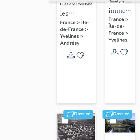
Roselyne
Bussière Roselyne
immeubles
les
maisons,
France
>
immeubles,
France
>
Île-
Île-de-
fermes
de-France
>
maisons et
France
>
Yvelines
>
fermes du
Yvelines
Andrésy
canton
d'Andrésy
Dossier
Dossier