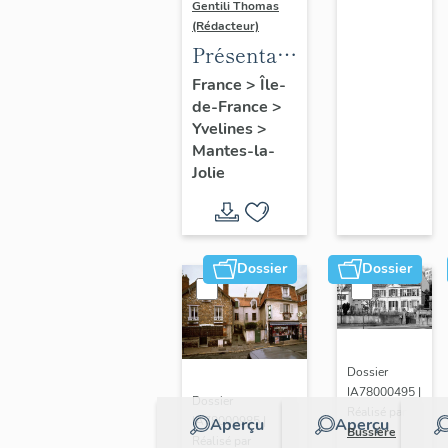
Gentili Thomas
(Rédacteur)
Présentation
de l'étude
France
>
Île-
de-France
>
Yvelines
>
Mantes-la-
Jolie
Dossier
Dossier
Dossier
IA78000495 |
Dossier
Réalisé par
IA78000985 |
Aperçu
Aperçu
Bussière
Réalisé par