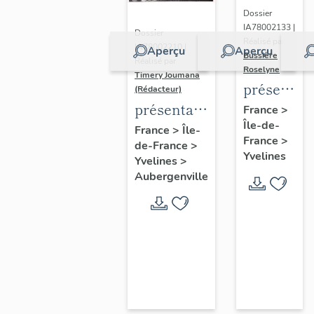
Dossier
IA78002133 |
Dossier
Réalisé par
IA78002210 |
Aperçu
Aperçu
Bussière
Réalisé par
Roselyne
Timery Joumana
présentat
(Rédacteur)
du
présentation
France
>
Île-de-
diagnostic
de l'étude
France
>
Île-
France
>
patrimonia
de-France
>
d'Elisabethville
Yvelines
Yvelines
>
urbain
Aubergenville
et
paysager
de
Seine-
Aval