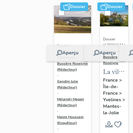
Dossier
Dossier
Dossier
IA78002174 |
Dossier
Réalisé par
IA78002272 |
Aperçu
Aperçu
Bussière
Réalisé par
Roselyne
Bussière Roselyne
La ville
(Rédacteur)
-
de
France
>
Gandini Julie
Île-de-
Mantes-
(Rédacteur)
France
>
-
la-Jolie
Yvelines
>
Mélandri Magali
(Rédacteur)
Mantes-
-
la-Jolie
Malek Houssam
(Enquêteur)
-