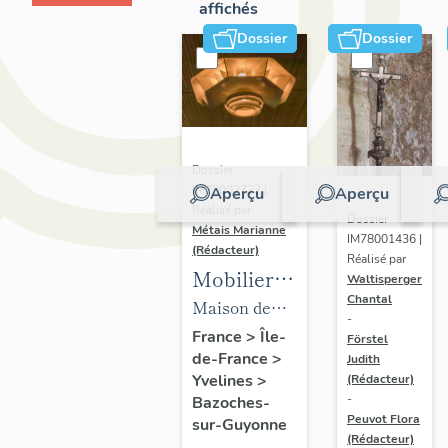
affichés
Dossier
Dossier
Dossier
IM78002723 |
Aperçu
Aperçu
Réalisé par
Dossier
Métais Marianne
IM78001436 |
(Rédacteur)
Réalisé par
Mobilier
Waltisperger
Chantal
de la
Maison de
-
maison
villégiature
France
>
Île-
Förstel
de-France
>
Louis
Judith
dite maison
Yvelines
>
(Rédacteur)
Carré
Louis Carré
-
Bazoches-
Peuvot Flora
sur-Guyonne
(Rédacteur)