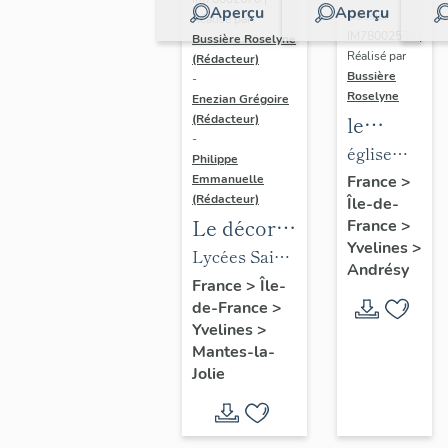
Aperçu
Aperçu
Dossier
Réalisé par
IM78002588 |
Bussière Roselyne
Réalisé par
(Rédacteur)
Bussière
-
Roselyne
Enezian Grégoire
le
(Rédacteur)
-
mobilier
église
Philippe
de
paroissiale
Emmanuelle
France
>
(Rédacteur)
Île-de-
l'église
Saint-
Le décor
France
>
Saint-
Germain
Yvelines
>
des lycées
Lycées Saint-
Germain-
Andrésy
de Mantes
Exupéry et
France
>
Île-
de-
de-France
>
Jean Rostand
Paris
Yvelines
>
(liste
Mantes-la-
supplémen
Jolie