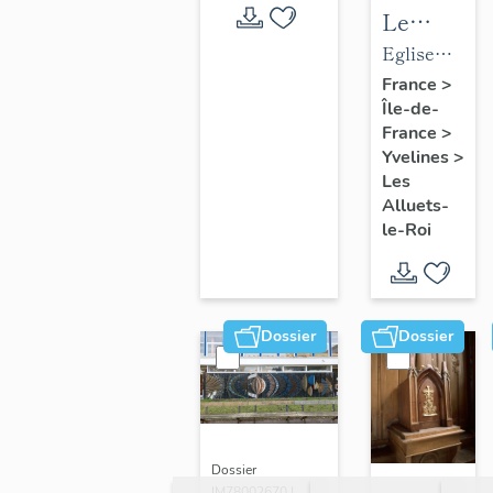
Le
mobilier
Eglise
de
paroissiale
France
>
Île-de-
l'église
Saint-
France
>
paroissial
Nicolas
Yvelines
>
Saint-
Les
Nicolas
Alluets-
le-Roi
Dossier
Dossier
Dossier
IM78002670 |