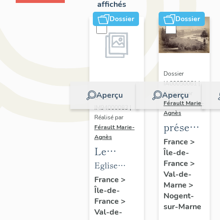
affichés
Dossier
Dossier
Dossier
IA00050061 |
Réalisé par
Aperçu
Aperçu
Dossier
Férault Marie-
IM94000083 |
Agnès
Réalisé par
présentatio
Férault Marie-
Agnès
de la
France
>
Le
Île-de-
commune
mobilier
France
>
Eglise
de
Val-de-
de
paroissiale
France
>
Nogent-
Marne
>
Île-de-
l'église
Saint-
sur-
Nogent-
France
>
paroissiale
Gervais,
sur-Marne
Marne
Val-de-
Saint-
Saint-