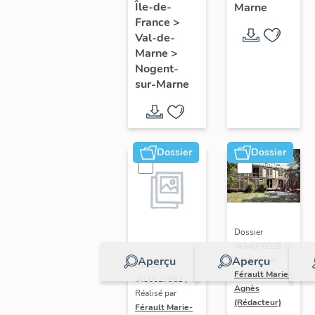
Île-de-
Marne
France
>
Val-de-
Marne
>
Nogent-
sur-Marne
Dossier
Dossier
Dossier
IA94000526 |
Aperçu
Aperçu
Réalisé par
Dossier
Férault Marie-
IA00027962 |
Agnès
Réalisé par
(Rédacteur)
Férault Marie-