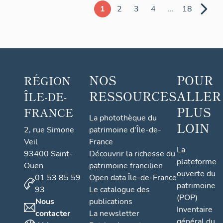
1
2
3
4
...
18
NOS
POUR
RÉGION
RESSOURCES
ALLER
ÎLE-DE-
PLUS
FRANCE
La photothèque du
LOIN
2, rue Simone
patrimoine d'Île-de-
Veil
France
La
93400 Saint-
Découvrir la richesse du
plateforme
Ouen
patrimoine francilien
ouverte du
01 53 85 59
Open data Île-de-France
patrimoine
93
Le catalogue des
(POP)
Nous
publications
Inventaire
contacter
La newsletter
général du