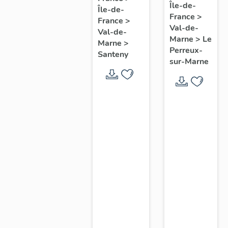
Île-de-
commune
Île-de-
commune
France
>
du
France
>
de
Val-de-
Val-de-
Perreux-
Santeny
Marne
>
Le
Marne
>
sur-
Perreux-
Santeny
sur-Marne
Marne