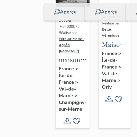
Aperçu
Aperçu
Dossier
IA00089779 |
Dossier
Réalisé par
IA94000575 |
Belle
Réalisé par
Véronique
Férault Marie-
Maisons,
Agnès
Immeubles
(Rédacteur)
France
>
maisons,
Île-de-
France
>
immeubles
France
>
Val-de-
Île-de-
Marne
>
France
>
Orly
Val-de-
Marne
>
Champigny-
sur-Marne