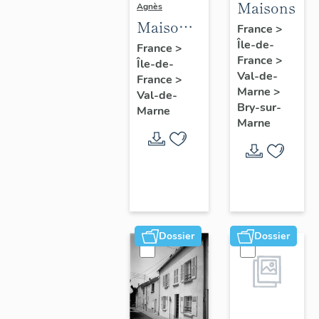
Maisons
Agnès
Maisons,
France
>
Fermes
Île-de-
France
>
France
>
Île-de-
Val-de-
France
>
Marne
>
Val-de-
Bry-sur-
Marne
Marne
Dossier
Dossier