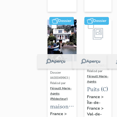
Dossier
Dossier
Aperçu
Aperçu
Dossier
IA00027965 |
Réalisé par
Dossier
Férault Marie-
IA00049963 |
Agnès
Réalisé par
Puits (C)
Férault Marie-
Agnès
France
>
(Rédacteur)
Île-de-
maisons,
France
>
immeubles
France
>
Val-de-