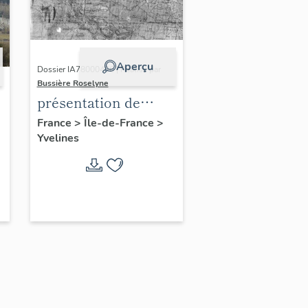
Aperçu
Dossier IA78000496 | Réalisé par
Bussière Roselyne
présentation de
l'étude du
France
>
Île-de-France
>
Yvelines
patrimoine de l'aire
d'étude Versailles
périphérie sud
-