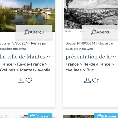
Aperçu
Aperçu
Dossier IA78002174 | Réalisé par
Dossier IA78000344 | Réalisé par
Bussière Roselyne
Bussière Roselyne
La ville de Mantes-la-
présentation de la
Jolie
commune de Buc
France
>
Île-de-France
>
France
>
Île-de-France
>
Yvelines
>
Mantes-la-Jolie
Yvelines
>
Buc
Dossier
Dossier