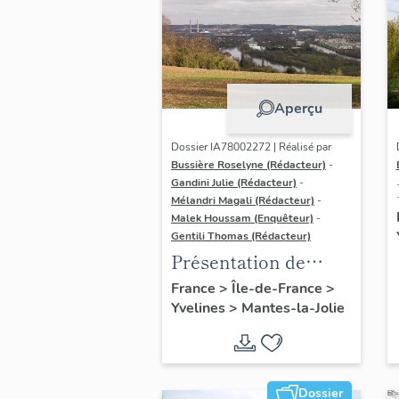
Aperçu
Dossier IA78002272 | Réalisé par
Bussière Roselyne (Rédacteur)
-
Gandini Julie (Rédacteur)
-
Mélandri Magali (Rédacteur)
-
Malek Houssam (Enquêteur)
-
Gentili Thomas (Rédacteur)
Présentation de
l'étude
France
>
Île-de-France
>
Yvelines
>
Mantes-la-Jolie
Dossier