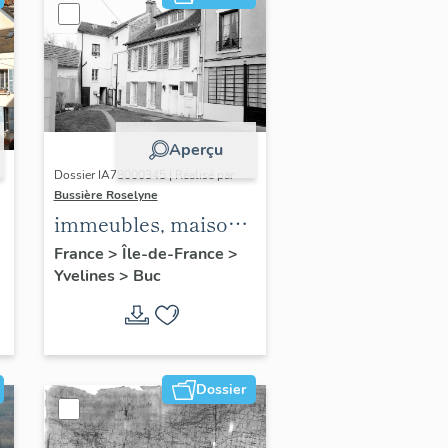
Aperçu
Dossier IA78000345 | Réalisé par
Bussière Roselyne
immeubles, maisons,
fermes
France
>
Île-de-France
>
Yvelines
>
Buc
Dossier