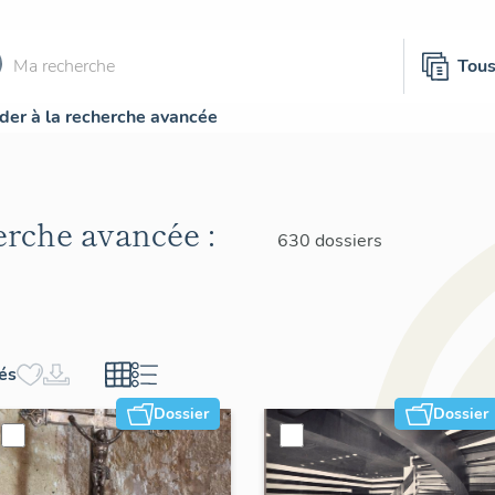
Tou
der à la recherche avancée
herche avancée :
630 dossiers
hés
Dossier
Dossier