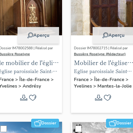
Aperçu
Aperçu
Dossier IM78002588 | Réalisé par
Dossier IM78002715 | Réalisé par
Bussière Roselyne
Bussière Roselyne (Rédacteur)
le mobilier de l'église
Mobilier de l'église
Saint-Germain-de-
Sainte-Anne de
église paroissiale Saint-
Eglise paroissiale Sainte-
Paris (liste
Gassicourt
Germain
Anne
France
>
Île-de-France
>
France
>
Île-de-France
>
Yvelines
>
Andrésy
Yvelines
>
Mantes-la-Jolie
supplémentaire)
Dossier
Dossier