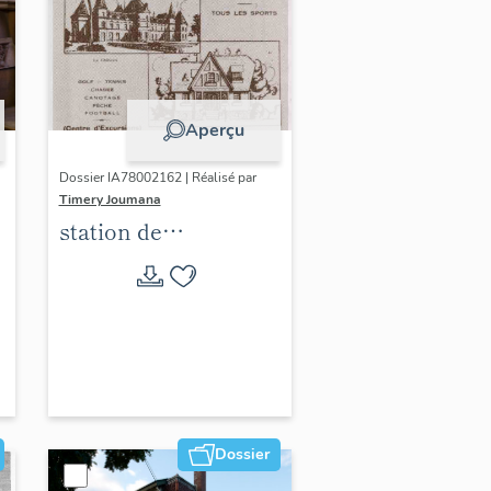
Aperçu
Dossier IA78002162 | Réalisé par
Timery Joumana
station de
villégiature
d'Elisabethville
Dossier