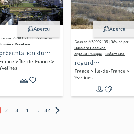
Aperçu
Aperçu
Dossier IA78002133 | Réalisé par
Dossier IA78002135 | Réalisé par
Bussière Roselyne
Bussière Roselyne
-
présentation du
Ayrault Philippe
-
Bréant Lise
diagnostic
regard
France
>
Île-de-France
>
Yvelines
patrimonial, urbain
photographique sur
France
>
Île-de-France
>
et paysager de Seine-
Yvelines
le territoire de Seine
Aval
Aval
2
3
4
...
32