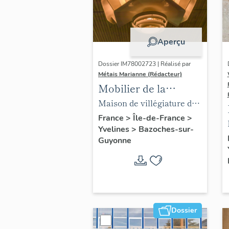
Aperçu
Dossier IM78002723 | Réalisé par
Métais Marianne (Rédacteur)
Mobilier de la
maison Louis Carré
Maison de villégiature dite
maison Louis Carré
France
>
Île-de-France
>
Yvelines
>
Bazoches-sur-
Guyonne
Dossier