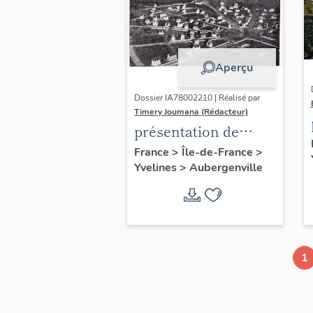
Aperçu
Dossier IA78002210 | Réalisé par
Timery Joumana (Rédacteur)
présentation de
l'étude
France
>
Île-de-France
>
Yvelines
>
Aubergenville
d'Elisabethville
1