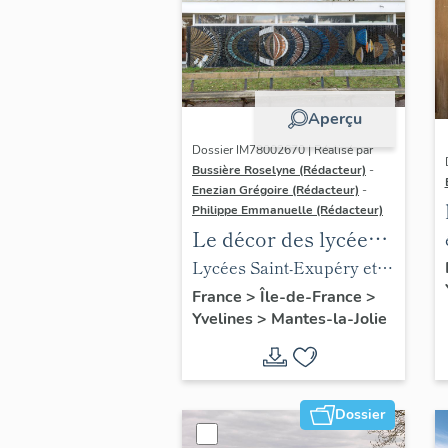
Aperçu
Dossier IM78002670 | Réalisé par
Bussière Roselyne (Rédacteur)
-
Enezian Grégoire (Rédacteur)
-
Philippe Emmanuelle (Rédacteur)
Le décor des lycées
de Mantes
Lycées Saint-Exupéry et
Jean Rostand
France
>
Île-de-France
>
Yvelines
>
Mantes-la-Jolie
Dossier