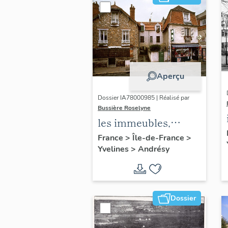
Aperçu
Dossier IA78000985 | Réalisé par
Bussière Roselyne
les immeubles,
maisons et fermes
France
>
Île-de-France
>
Yvelines
>
Andrésy
du canton d'Andrésy
Dossier