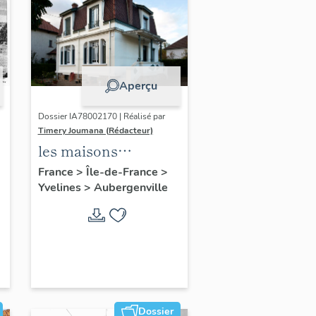
Aperçu
Dossier IA78002170 | Réalisé par
Timery Joumana (Rédacteur)
les maisons
d'Elisabethville
France
>
Île-de-France
>
Yvelines
>
Aubergenville
Dossier