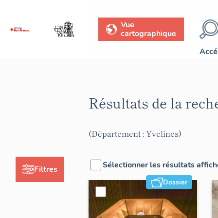
Vue
cartographique
Accé
Résultats de la rec
(Département : Yvelines)
Sélectionner les résultats affic
Filtres
Dossier