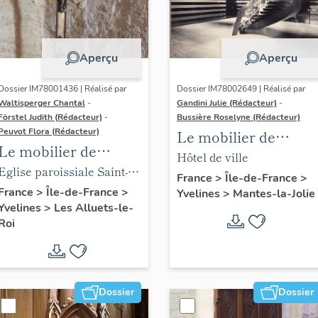
Aperçu
Aperçu
Dossier IM78001436 | Réalisé par
Dossier IM78002649 | Réalisé par
Waltisperger Chantal
-
Gandini Julie (Rédacteur)
-
Förstel Judith (Rédacteur)
-
Bussière Roselyne (Rédacteur)
Peuvot Flora (Rédacteur)
Le mobilier de
Le mobilier de
l'hôtel de ville
Hôtel de ville
l'église paroissiale
Eglise paroissiale Saint-
France
>
Île-de-France
>
Saint-Nicolas
Nicolas
France
>
Île-de-France
>
Yvelines
>
Mantes-la-Jolie
Yvelines
>
Les Alluets-le-
Roi
Dossier
Dossier