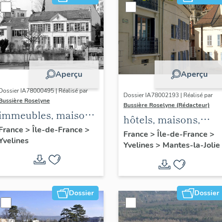
Aperçu
Aperçu
Dossier IA78000495 | Réalisé par
Dossier IA78002193 | Réalisé par
Bussière Roselyne
Bussière Roselyne (Rédacteur)
immeubles, maisons,
hôtels, maisons,
fermes
France
>
Île-de-France
>
immeubles
France
>
Île-de-France
>
Yvelines
Yvelines
>
Mantes-la-Jolie
Dossier
Dossier