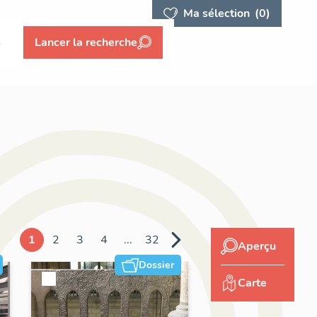
Ma sélection
(0)
s
Lancer la recherche
1
2
3
4
...
32
Aperçu
Dossier
Carte