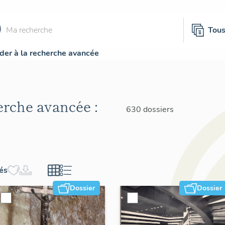
Tou
der à la recherche avancée
herche avancée :
630 dossiers
hés
Dossier
Dossier