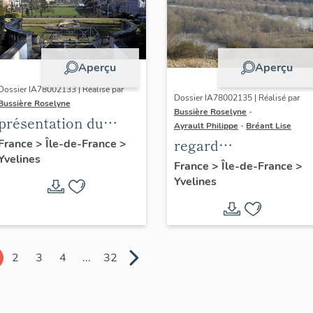
Aperçu
Aperçu
Dossier IA78002133 | Réalisé par
Dossier IA78002135 | Réalisé par
Bussière Roselyne
Bussière Roselyne
-
présentation du
Ayrault Philippe
-
Bréant Lise
diagnostic
regard
France
>
Île-de-France
>
Yvelines
patrimonial, urbain
photographique sur
France
>
Île-de-France
>
et paysager de Seine-
Yvelines
le territoire de Seine
Aval
Aval
2
3
4
...
32