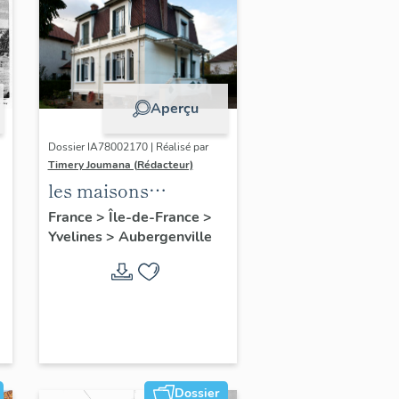
Aperçu
Dossier IA78002170 | Réalisé par
Timery Joumana (Rédacteur)
les maisons
d'Elisabethville
France
>
Île-de-France
>
Yvelines
>
Aubergenville
Dossier