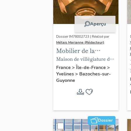
Aperçu
Dossier IM78002723 | Réalisé par
Métais Marianne (Rédacteur)
Mobilier de la
maison Louis Carré
Maison de villégiature dite
maison Louis Carré
France
>
Île-de-France
>
Yvelines
>
Bazoches-sur-
Guyonne
Dossier