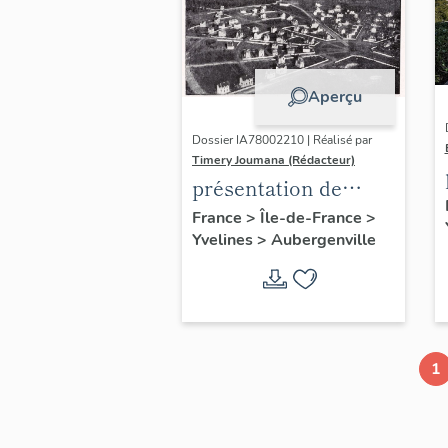
Aperçu
Dossier IA78002210 | Réalisé par
Timery Joumana (Rédacteur)
présentation de
l'étude
France
>
Île-de-France
>
Yvelines
>
Aubergenville
d'Elisabethville
1