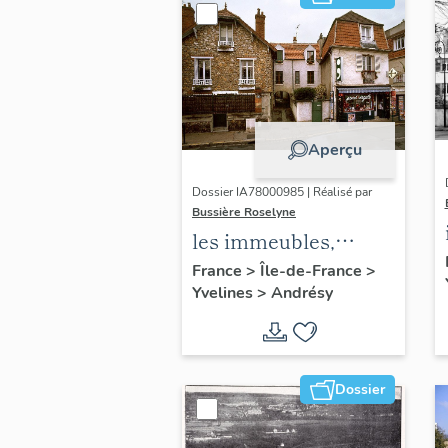
Aperçu
Dossier IA78000985 | Réalisé par
Bussière Roselyne
les immeubles,
maisons et fermes
France
>
Île-de-France
>
Yvelines
>
Andrésy
du canton d'Andrésy
Dossier