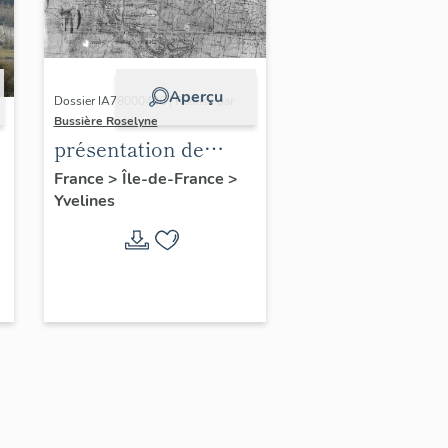
Aperçu
Dossier IA78000496 | Réalisé par
Bussière Roselyne
présentation de
l'étude du
France
>
Île-de-France
>
Yvelines
patrimoine de l'aire
d'étude Versailles
périphérie sud
-