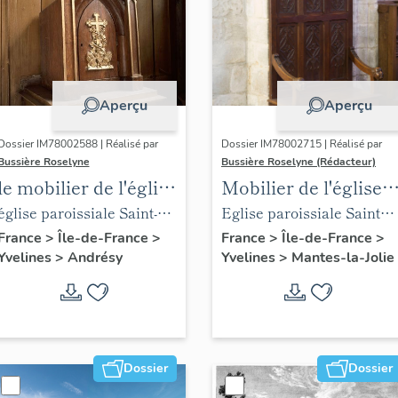
Aperçu
Aperçu
Dossier IM78002588 | Réalisé par
Dossier IM78002715 | Réalisé par
Bussière Roselyne
Bussière Roselyne (Rédacteur)
le mobilier de l'église
Mobilier de l'église
Saint-Germain-de-
Sainte-Anne de
église paroissiale Saint-
Eglise paroissiale Sainte-
Paris (liste
Gassicourt
Germain
Anne
France
>
Île-de-France
>
France
>
Île-de-France
>
Yvelines
>
Andrésy
Yvelines
>
Mantes-la-Jolie
supplémentaire)
Dossier
Dossier