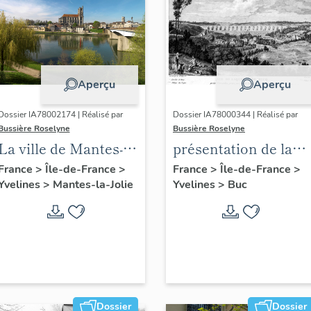
Aperçu
Aperçu
Dossier IA78002174 | Réalisé par
Dossier IA78000344 | Réalisé par
Bussière Roselyne
Bussière Roselyne
La ville de Mantes-la-
présentation de la
Jolie
commune de Buc
France
>
Île-de-France
>
France
>
Île-de-France
>
Yvelines
>
Mantes-la-Jolie
Yvelines
>
Buc
Dossier
Dossier