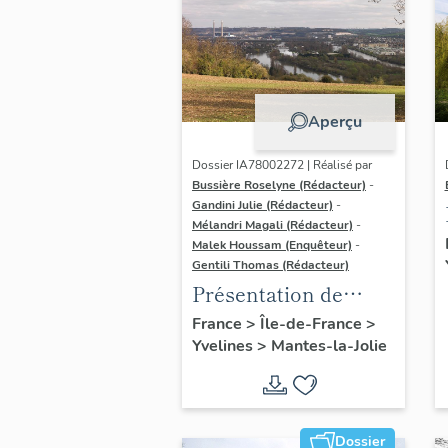
Aperçu
Dossier IA78002272 | Réalisé par
Bussière Roselyne (Rédacteur)
-
Gandini Julie (Rédacteur)
-
Mélandri Magali (Rédacteur)
-
Malek Houssam (Enquêteur)
-
Gentili Thomas (Rédacteur)
Présentation de
l'étude
France
>
Île-de-France
>
Yvelines
>
Mantes-la-Jolie
Dossier