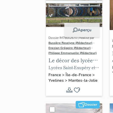
Aperçu
Dossier IM78002670 | Réalisé par
Bussière Roselyne (Rédacteur)
-
Enezian Grégoire (Rédacteur)
-
Philippe Emmanuelle (Rédacteur)
Le décor des lycées
de Mantes
Lycées Saint-Exupéry et
Jean Rostand
France
>
Île-de-France
>
Yvelines
>
Mantes-la-Jolie
Dossier