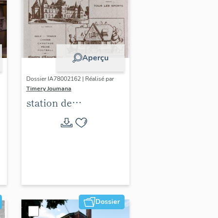
Aperçu
Dossier IA78002162 | Réalisé par
Timery Joumana
station de
villégiature
d'Elisabethville
Dossier