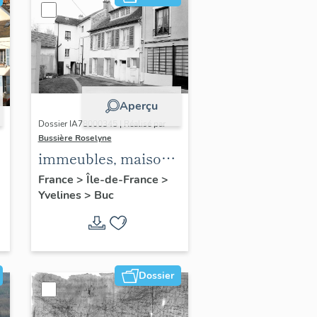
Aperçu
Dossier IA78000345 | Réalisé par
Bussière Roselyne
immeubles, maisons,
fermes
France
>
Île-de-France
>
Yvelines
>
Buc
Dossier