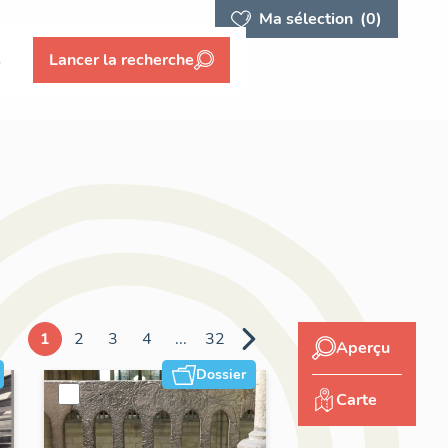
Ma sélection
(0)
s
Lancer la recherche
1
2
3
4
...
32
Aperçu
Dossier
Carte