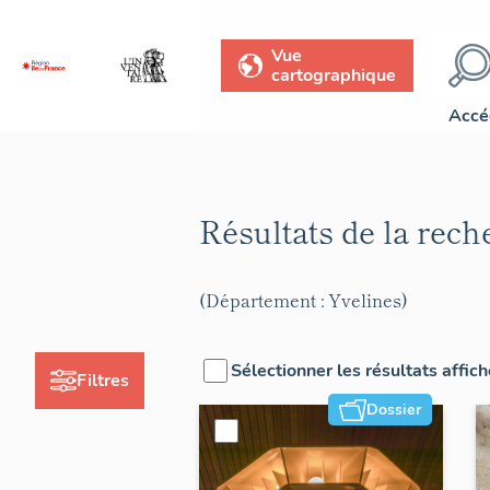
Vue
cartographique
Accé
Résultats de la rec
(Département : Yvelines)
Sélectionner les résultats affic
Filtres
Dossier