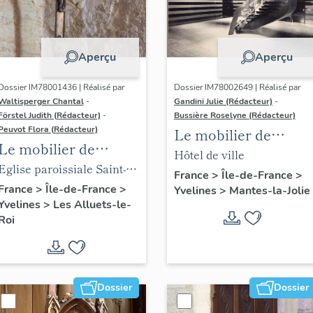
Aperçu
Aperçu
Dossier IM78001436 | Réalisé par
Dossier IM78002649 | Réalisé par
Waltisperger Chantal
-
Gandini Julie (Rédacteur)
-
Förstel Judith (Rédacteur)
-
Bussière Roselyne (Rédacteur)
Peuvot Flora (Rédacteur)
Le mobilier de
Le mobilier de
l'hôtel de ville
Hôtel de ville
l'église paroissiale
Eglise paroissiale Saint-
France
>
Île-de-France
>
Saint-Nicolas
Nicolas
France
>
Île-de-France
>
Yvelines
>
Mantes-la-Jolie
Yvelines
>
Les Alluets-le-
Roi
Dossier
Dossier