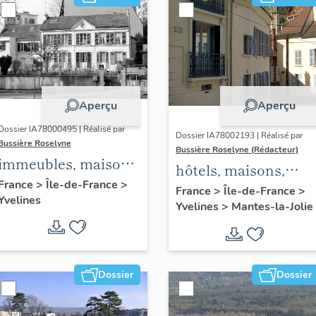
Aperçu
Aperçu
Dossier IA78000495 | Réalisé par
Dossier IA78002193 | Réalisé par
Bussière Roselyne
Bussière Roselyne (Rédacteur)
immeubles, maisons,
hôtels, maisons,
fermes
France
>
Île-de-France
>
immeubles
France
>
Île-de-France
>
Yvelines
Yvelines
>
Mantes-la-Jolie
Dossier
Dossier