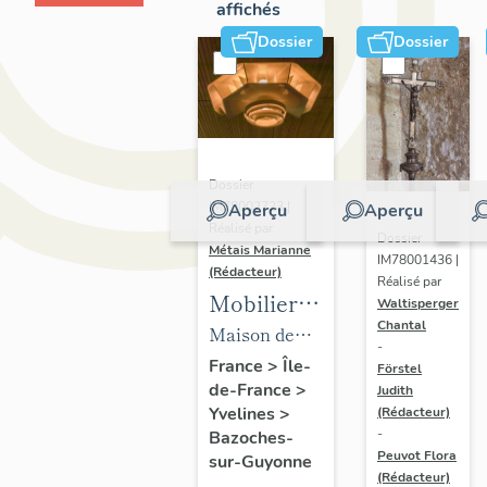
affichés
Dossier
Dossier
Dossier
IM78002723 |
Aperçu
Aperçu
Réalisé par
Dossier
Métais Marianne
IM78001436 |
(Rédacteur)
Réalisé par
Mobilier
Waltisperger
Chantal
de la
Maison de
-
maison
villégiature
France
>
Île-
Förstel
de-France
>
Louis
Judith
dite maison
Yvelines
>
(Rédacteur)
Carré
Louis Carré
-
Bazoches-
Peuvot Flora
sur-Guyonne
(Rédacteur)