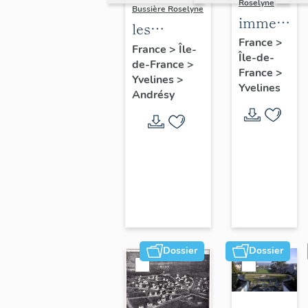
Roselyne
Bussière Roselyne
immeubles
les
maisons,
France
>
immeubles,
France
>
Île-
Île-de-
fermes
de-France
>
maisons et
France
>
Yvelines
>
fermes du
Yvelines
Andrésy
canton
d'Andrésy
Dossier
Dossier