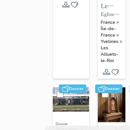
Le
mobilier
Eglise
de
paroissiale
France
>
Île-de-
l'église
Saint-
France
>
paroissial
Nicolas
Yvelines
>
Saint-
Les
Nicolas
Alluets-
le-Roi
Dossier
Dossier
Dossier
IM78002670 |