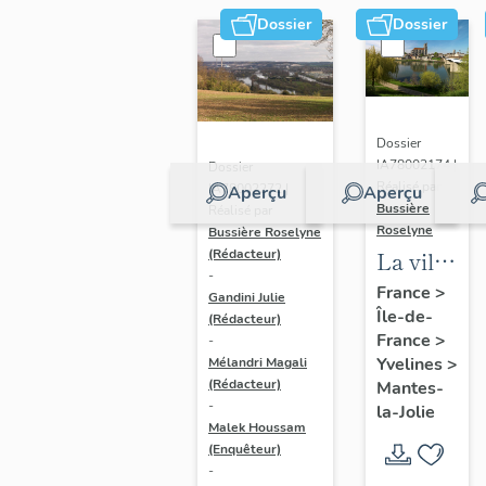
Dossier
Dossier
Dossier
IA78002174 |
Dossier
Réalisé par
IA78002272 |
Aperçu
Aperçu
Bussière
Réalisé par
Roselyne
Bussière Roselyne
La ville
(Rédacteur)
-
de
France
>
Gandini Julie
Île-de-
Mantes-
(Rédacteur)
France
>
-
la-Jolie
Yvelines
>
Mélandri Magali
(Rédacteur)
Mantes-
-
la-Jolie
Malek Houssam
(Enquêteur)
-