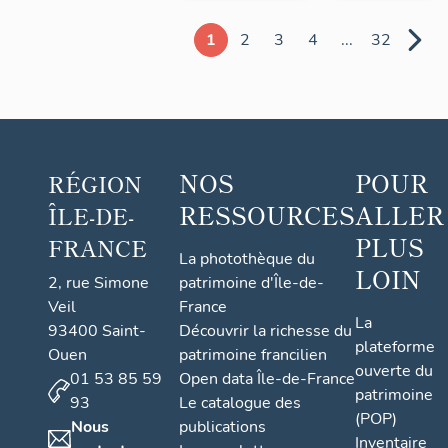
1
2
3
4
...
32
NOS
POUR
RÉGION
RESSOURCES
ALLER
ÎLE-DE-
PLUS
FRANCE
La photothèque du
LOIN
2, rue Simone
patrimoine d'Île-de-
Veil
France
La
93400 Saint-
Découvrir la richesse du
plateforme
Ouen
patrimoine francilien
ouverte du
01 53 85 59
Open data Île-de-France
patrimoine
93
Le catalogue des
(POP)
Nous
publications
Inventaire