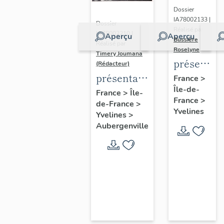
Dossier
IA78002133 |
Dossier
Réalisé par
IA78002210 |
Aperçu
Aperçu
Bussière
Réalisé par
Roselyne
Timery Joumana
présentat
(Rédacteur)
du
présentation
France
>
Île-de-
diagnostic
de l'étude
France
>
Île-
France
>
patrimonia
de-France
>
d'Elisabethville
Yvelines
Yvelines
>
urbain
Aubergenville
et
paysager
de
Seine-
Aval