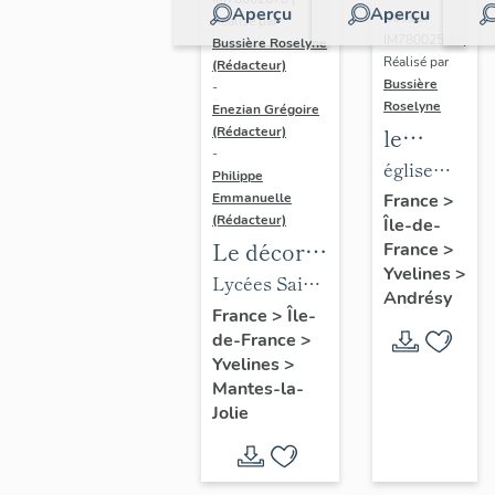
Aperçu
Aperçu
Dossier
Réalisé par
IM78002588 |
Bussière Roselyne
Réalisé par
(Rédacteur)
Bussière
-
Roselyne
Enezian Grégoire
le
(Rédacteur)
-
mobilier
église
Philippe
de
paroissiale
Emmanuelle
France
>
(Rédacteur)
Île-de-
l'église
Saint-
Le décor
France
>
Saint-
Germain
Yvelines
>
des lycées
Lycées Saint-
Germain-
Andrésy
de Mantes
Exupéry et
France
>
Île-
de-
de-France
>
Jean Rostand
Paris
Yvelines
>
(liste
Mantes-la-
supplémen
Jolie