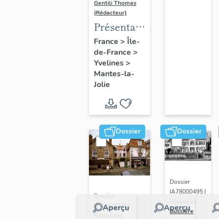
Gentili Thomas
(Rédacteur)
Présentation
de l'étude
France
>
Île-
de-France
>
Yvelines
>
Mantes-la-
Jolie
Dossier
Dossier
Dossier
IA78000495 |
Dossier
Réalisé par
IA78000985 |
Aperçu
Aperçu
Bussière
Réalisé par