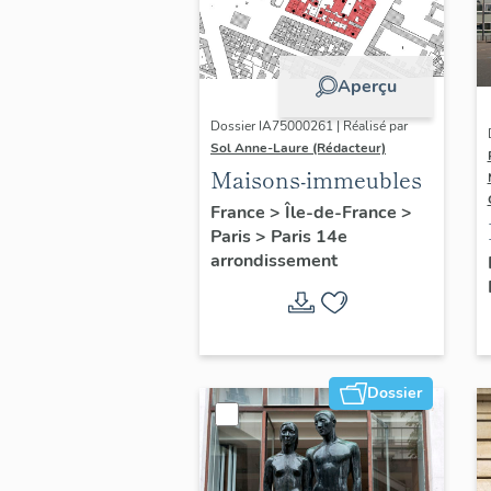
Aperçu
Dossier IA75000261 | Réalisé par
Sol Anne-Laure (Rédacteur)
Maisons-immeubles
France
>
Île-de-France
>
Paris
>
Paris 14e
arrondissement
Dossier