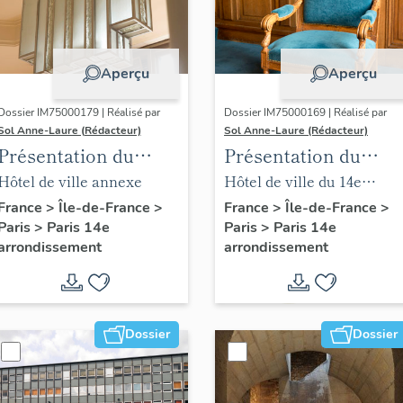
Aperçu
Aperçu
Dossier IM75000179 | Réalisé par
Dossier IM75000169 | Réalisé par
Sol Anne-Laure (Rédacteur)
Sol Anne-Laure (Rédacteur)
Présentation du
Présentation du
mobilier de la mairie
mobilier de la salle
Hôtel de ville annexe
Hôtel de ville du 14e
annexe
des mariages
arrondissement
France
>
Île-de-France
>
France
>
Île-de-France
>
Paris
>
Paris 14e
Paris
>
Paris 14e
arrondissement
arrondissement
Dossier
Dossier