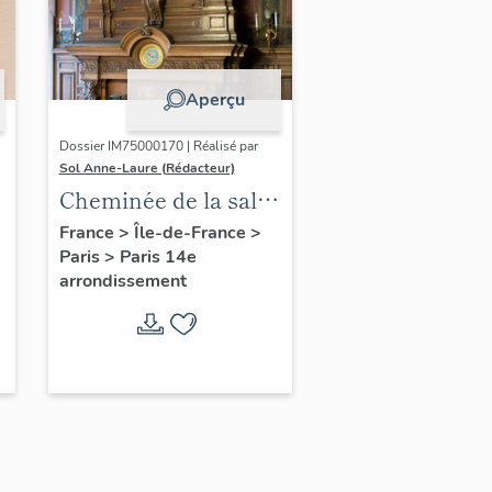
Aperçu
Dossier IM75000170 | Réalisé par
Sol Anne-Laure (Rédacteur)
Cheminée de la salle
des mariages
France
>
Île-de-France
>
Paris
>
Paris 14e
arrondissement