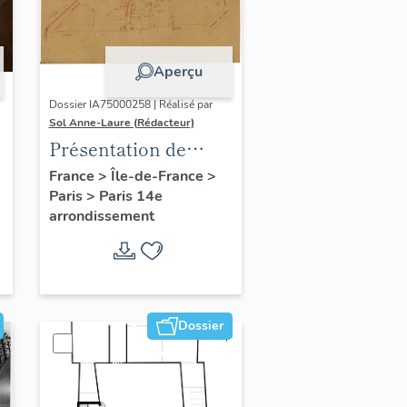
Aperçu
Dossier IA75000258 | Réalisé par
Sol Anne-Laure (Rédacteur)
Présentation de
l'étude du
France
>
Île-de-France
>
Paris
>
Paris 14e
patrimoine sur le
arrondissement
quartier du Petit-
Montrouge
Dossier