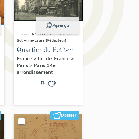
Aperçu
Dossier IA75000257 | Réalisé par
Sol Anne-Laure (Rédacteur)
Quartier du Petit-
Montrouge
France
>
Île-de-France
>
Paris
>
Paris 14e
arrondissement
Dossier