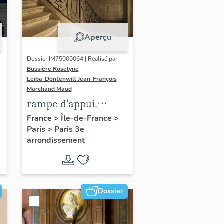
Aperçu
Dossier IM75000064 | Réalisé par
Bussière Roselyne
-
Leiba-Dontenwill Jean-François
-
Marchand Maud
rampe d'appui,
escalier de la maison
France
>
Île-de-France
>
Paris
>
Paris 3e
à porte cochère dite
arrondissement
hôtel Le Lièvre de
La Grange
Dossier