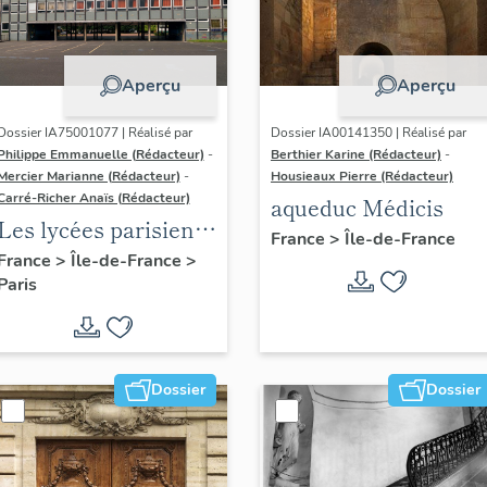
Aperçu
Aperçu
Dossier IA75001077 | Réalisé par
Dossier IA00141350 | Réalisé par
Philippe Emmanuelle (Rédacteur)
-
Berthier Karine (Rédacteur)
-
Mercier Marianne (Rédacteur)
-
Housieaux Pierre (Rédacteur)
Carré-Richer Anaïs (Rédacteur)
aqueduc Médicis
Les lycées parisiens
France
>
Île-de-France
de Jean-Claude
France
>
Île-de-France
>
Paris
Dondel et Roger
Dhuit
Dossier
Dossier