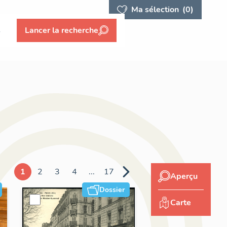
Ma sélection
(0)
s
Lancer la recherche
1
2
3
4
...
17
Aperçu
Dossier
Carte