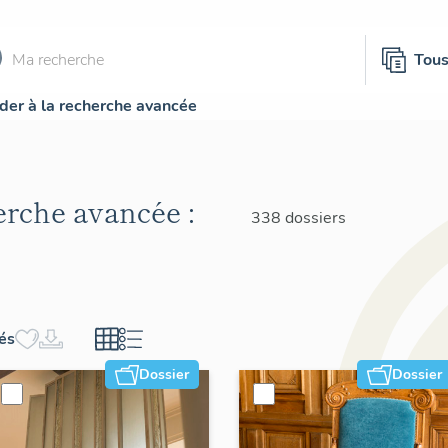
Tou
der à la recherche avancée
herche avancée :
338 dossiers
hés
Dossier
Dossier