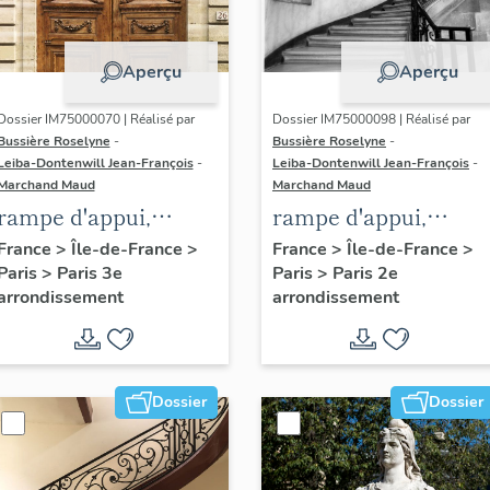
Aperçu
Aperçu
Dossier IM75000070 | Réalisé par
Dossier IM75000098 | Réalisé par
Bussière Roselyne
-
Bussière Roselyne
-
Leiba-Dontenwill Jean-François
-
Leiba-Dontenwill Jean-François
-
Marchand Maud
Marchand Maud
rampe d'appui,
rampe d'appui,
escalier de l' hôtel de
escalier de la maiso
France
>
Île-de-France
>
France
>
Île-de-France
>
Paris
>
Paris 3e
Paris
>
Paris 2e
Sandreville (non
à porte cochère (non
arrondissement
arrondissement
étudié)
étudié)
Dossier
Dossier