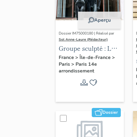
Aperçu
Dossier IM75000180 | Réalisé par
Sol Anne-Laure (Rédacteur)
Groupe sculpté : Les
Adolescents
France
>
Île-de-France
>
Paris
>
Paris 14e
arrondissement
Dossier