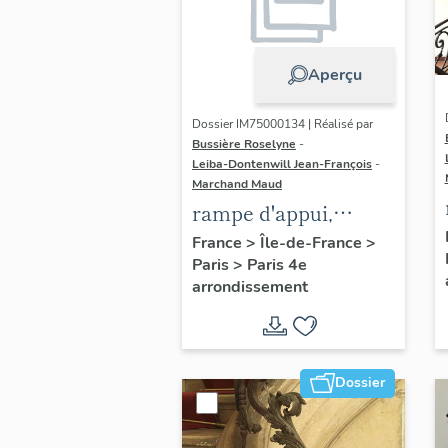
Aperçu
Dossier IM75000134 | Réalisé par
Bussière Roselyne
-
Leiba-Dontenwill Jean-François
-
Marchand Maud
rampe d'appui,
escalier de la maison
France
>
Île-de-France
>
Paris
>
Paris 4e
à porte cochère dite
arrondissement
hôtel Charpentier
(non étudié)
Dossier