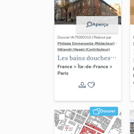
Aperçu
Dossier IA75000310 | Réalisé par
Philippe Emmanuelle (Rédacteur)
-
Mélandri Magali (Contributeur)
Les bains douches
municipaux de la
France
>
Île-de-France
>
Paris
ville de Paris
Dossier