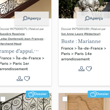
Aperçu
Aperçu
Dossier IM75000075 | Réalisé par
Dossier IM75000189 | Réalisé par
Bussière Roselyne
-
Sol Anne-Laure (Rédacteur)
Leiba-Dontenwill Jean-François
-
Buste : Marianne
Marchand Maud
France
>
Île-de-France
>
rampe d'appui,
Paris
>
Paris 14e
escalier de la maison
France
>
Île-de-France
>
arrondissement
Paris
>
Paris 1er
à porte cochère (non
arrondissement
étudié)
Dossier
Dossier