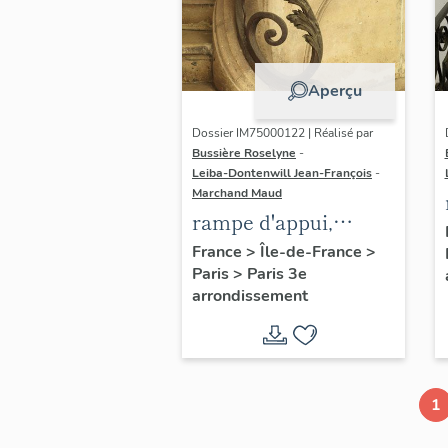
Aperçu
Dossier IM75000122 | Réalisé par
Bussière Roselyne
-
Leiba-Dontenwill Jean-François
-
Marchand Maud
rampe d'appui,
escalier de la maison
France
>
Île-de-France
>
Paris
>
Paris 3e
à porte cochère (non
arrondissement
étudié)
1