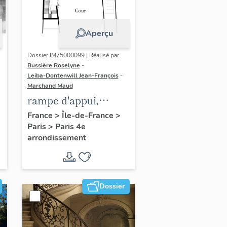
Aperçu
Dossier IM75000099 | Réalisé par
Bussière Roselyne
-
Leiba-Dontenwill Jean-François
-
Marchand Maud
rampe d'appui,
n
escalier de la maison
France
>
Île-de-France
>
Paris
>
Paris 4e
à porte cochère (non
arrondissement
étudié)
Dossier