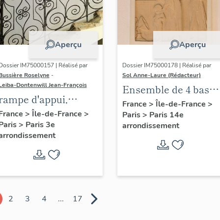
Aperçu
Aperçu
Dossier IM75000157 | Réalisé par
Dossier IM75000178 | Réalisé par
Bussière Roselyne
-
Sol Anne-Laure (Rédacteur)
Leiba-Dontenwill Jean-François
Ensemble de 4 bas
rampe d'appui,
reliefs : Les saisons
France
>
Île-de-France
>
escalier de la maison
France
>
Île-de-France
>
Paris
>
Paris 14e
Paris
>
Paris 3e
à porte cochère dite
arrondissement
arrondissement
hôtel de Bence (non
étudié)
2
3
4
...
17