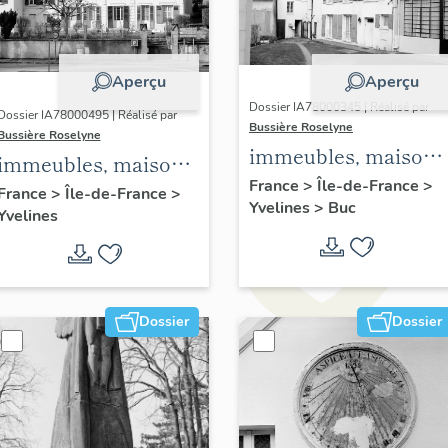
Aperçu
Aperçu
Dossier IA78000345 | Réalisé par
Dossier IA78000495 | Réalisé par
Bussière Roselyne
Bussière Roselyne
immeubles, maisons
immeubles, maisons,
fermes
France
>
Île-de-France
>
fermes
France
>
Île-de-France
>
Yvelines
>
Buc
Yvelines
Dossier
Dossier