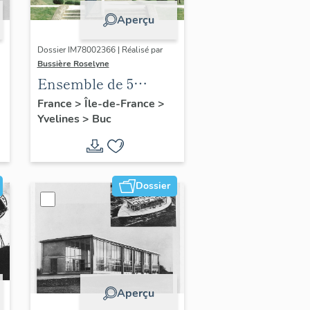
Aperçu
Dossier IM78002366 | Réalisé par
Bussière Roselyne
Ensemble de 5
statues
France
>
Île-de-France
>
Yvelines
>
Buc
Dossier
Aperçu