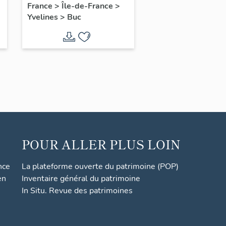
France
>
Île-de-France
>
Yvelines
>
Buc
POUR ALLER PLUS LOIN
nce
La plateforme ouverte du patrimoine (POP)
en
Inventaire général du patrimoine
In Situ. Revue des patrimoines