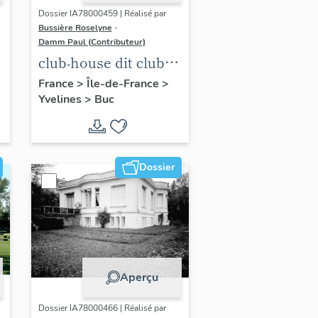
Dossier IA78000459 | Réalisé par
Bussière Roselyne
-
Damm Paul (Contributeur)
club-house dit club
Roland Garros
France
>
Île-de-France
>
Yvelines
>
Buc
Dossier
Aperçu
Dossier IA78000466 | Réalisé par