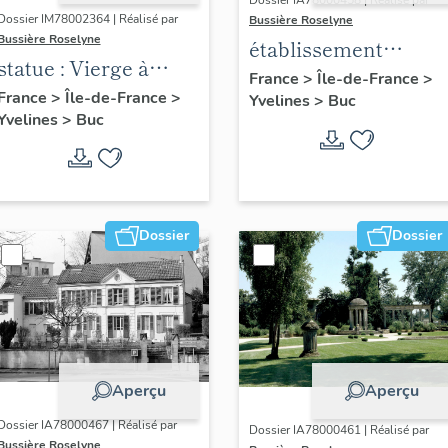
Dossier IA78000458 | Réalisé par
Dossier IM78002364 | Réalisé par
Bussière Roselyne
Bussière Roselyne
établissement
statue : Vierge à
aéronautique dit
France
>
Île-de-France
>
l'Enfant (n°1)
France
>
Île-de-France
>
Yvelines
>
Buc
aéroparc Louis-
Yvelines
>
Buc
Blériot
Dossier
Dossier
Aperçu
Aperçu
Dossier IA78000467 | Réalisé par
Dossier IA78000461 | Réalisé par
Bussière Roselyne