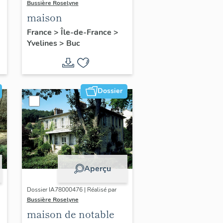
Bussière Roselyne
maison
France
>
Île-de-France
>
Yvelines
>
Buc
Dossier
Aperçu
Dossier IA78000476 | Réalisé par
Bussière Roselyne
maison de notable