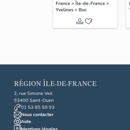
filles, actuellement
France
>
Île-de-France
>
Yvelines
>
Buc
annexe de la mairie
RÉGION
ÎLE-DE-FRANCE
2, rue Simone Veil
93400 Saint-Ouen
01 53 85 59 93
Nous contacter
Aide
Mentions légales