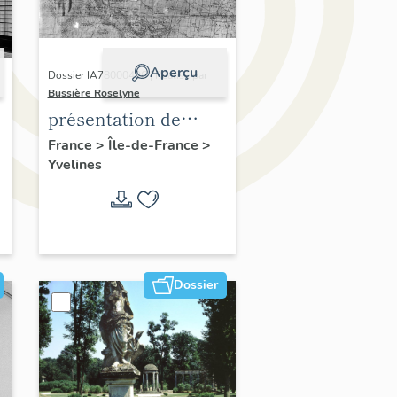
Aperçu
Dossier IA78000496 | Réalisé par
Bussière Roselyne
présentation de
,
l'étude du
France
>
Île-de-France
>
Yvelines
patrimoine de l'aire
d'étude Versailles
périphérie sud
Dossier