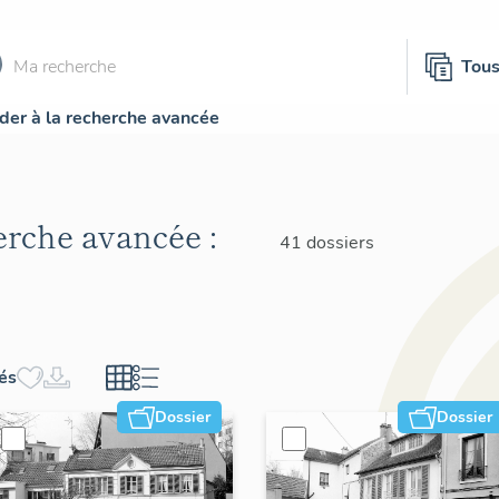
Tou
der à la recherche avancée
herche avancée :
41 dossiers
hés
Dossier
Dossier