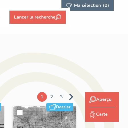
Ma sélection
(0)
s
Lancer la recherche
1
2
3
Aperçu
Dossier
Carte