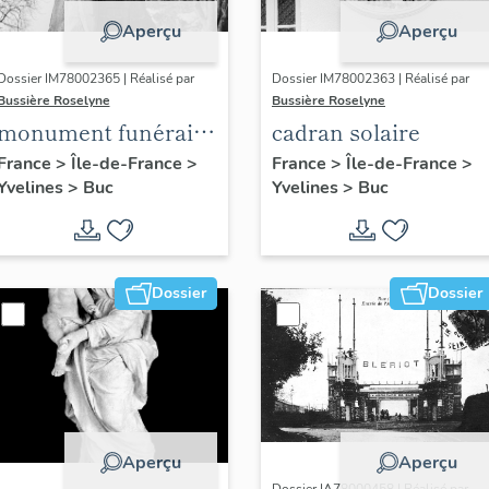
Aperçu
Aperçu
Dossier IM78002365 | Réalisé par
Dossier IM78002363 | Réalisé par
Bussière Roselyne
Bussière Roselyne
monument funéraire
cadran solaire
de Jean Casale
France
>
Île-de-France
>
France
>
Île-de-France
>
Yvelines
>
Buc
Yvelines
>
Buc
Dossier
Dossier
Aperçu
Aperçu