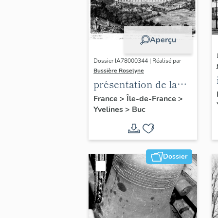
Aperçu
Dossier IA78000344 | Réalisé par
Bussière Roselyne
présentation de la
commune de Buc
France
>
Île-de-France
>
Yvelines
>
Buc
Dossier