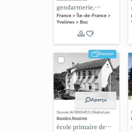
gendarmerie,
actuellement
France
>
Île-de-France
>
Yvelines
>
Buc
immeuble
Dossier
Aperçu
Dossier IA78000453 | Réalisé par
Bussière Roselyne
école primaire de