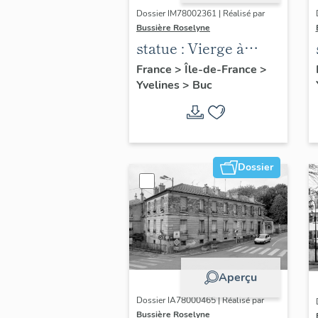
Dossier IM78002361 | Réalisé par
Bussière Roselyne
statue : Vierge à
l'Enfant (n°2)
France
>
Île-de-France
>
Yvelines
>
Buc
Dossier
Aperçu
Dossier IA78000465 | Réalisé par
Bussière Roselyne