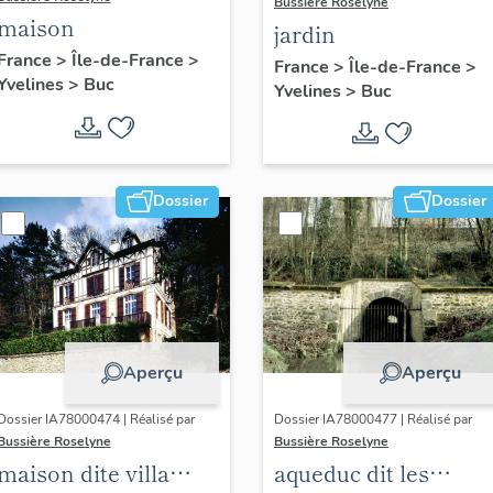
Bussière Roselyne
maison
jardin
France
>
Île-de-France
>
France
>
Île-de-France
>
Yvelines
>
Buc
Yvelines
>
Buc
Dossier
Dossier
Aperçu
Aperçu
Dossier IA78000474 | Réalisé par
Dossier IA78000477 | Réalisé par
Bussière Roselyne
Bussière Roselyne
maison dite villa
aqueduc dit les