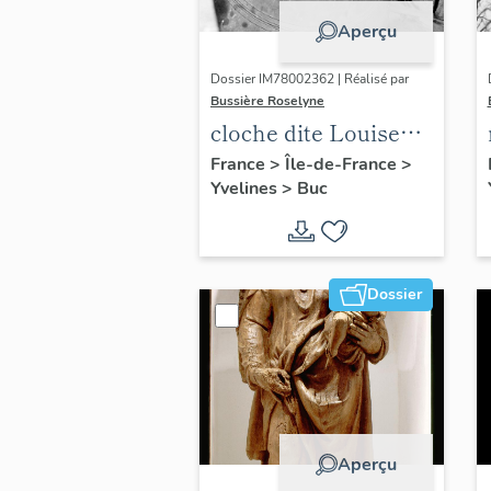
Aperçu
Dossier IM78002362 | Réalisé par
Bussière Roselyne
cloche dite Louise
Auguste Adélaïde
France
>
Île-de-France
>
Yvelines
>
Buc
Dossier
Aperçu