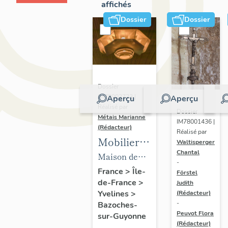
affichés
Dossier
Dossier
Dossier
IM78002723 |
Aperçu
Aperçu
Réalisé par
Dossier
Métais Marianne
IM78001436 |
(Rédacteur)
Réalisé par
Mobilier
Waltisperger
Chantal
de la
Maison de
-
maison
villégiature
France
>
Île-
Förstel
de-France
>
Louis
Judith
dite maison
Yvelines
>
(Rédacteur)
Carré
Louis Carré
-
Bazoches-
Peuvot Flora
sur-Guyonne
(Rédacteur)