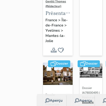
Gentili Thomas
(Rédacteur)
Présentation
de l'étude
France
>
Île-
de-France
>
Yvelines
>
Mantes-la-
Jolie
Dossier
Dossier
Dossier
IA78000495 |
Dossier
Réalisé par
IA78000985 |
Aperçu
Aperçu
Bussière
Réalisé par