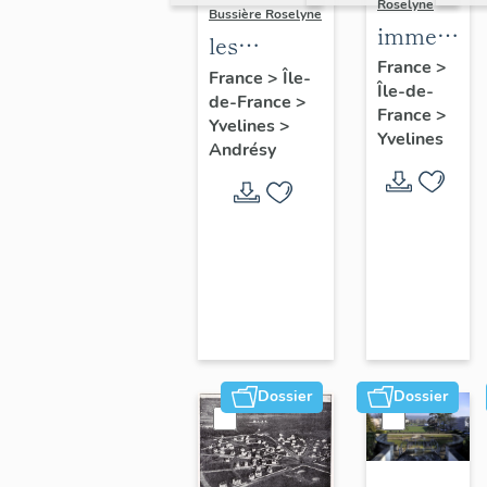
Roselyne
Bussière Roselyne
immeubles
les
maisons,
France
>
immeubles,
France
>
Île-
Île-de-
fermes
de-France
>
maisons et
France
>
Yvelines
>
fermes du
Yvelines
Andrésy
canton
d'Andrésy
Dossier
Dossier