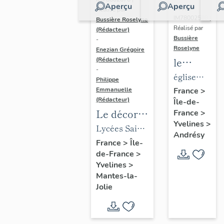
Aperçu
Aperçu
Dossier
Réalisé par
IM78002588 |
Bussière Roselyne
Réalisé par
(Rédacteur)
Bussière
-
Roselyne
Enezian Grégoire
le
(Rédacteur)
-
mobilier
église
Philippe
de
paroissiale
Emmanuelle
France
>
(Rédacteur)
Île-de-
l'église
Saint-
Le décor
France
>
Saint-
Germain
Yvelines
>
des lycées
Lycées Saint-
Germain-
Andrésy
de Mantes
Exupéry et
France
>
Île-
de-
de-France
>
Jean Rostand
Paris
Yvelines
>
(liste
Mantes-la-
supplémen
Jolie