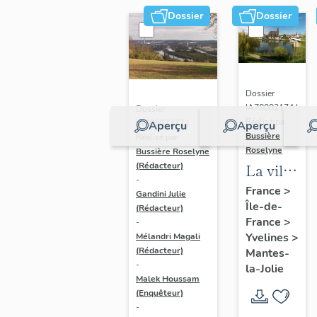
Dossier
Dossier
Dossier
IA78002174 |
Dossier
Réalisé par
IA78002272 |
Aperçu
Aperçu
Bussière
Réalisé par
Roselyne
Bussière Roselyne
La ville
(Rédacteur)
-
de
France
>
Gandini Julie
Île-de-
Mantes-
(Rédacteur)
France
>
-
la-Jolie
Yvelines
>
Mélandri Magali
(Rédacteur)
Mantes-
-
la-Jolie
Malek Houssam
(Enquêteur)
-