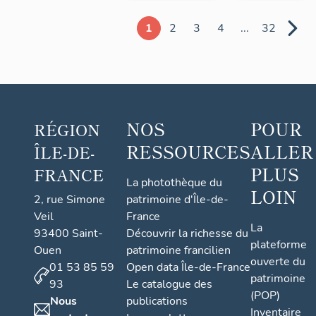
1
2
3
4
...
32
NOS
POUR
RÉGION
RESSOURCES
ALLER
ÎLE-DE-
PLUS
FRANCE
La photothèque du
LOIN
2, rue Simone
patrimoine d'Île-de-
Veil
France
La
93400 Saint-
Découvrir la richesse du
plateforme
Ouen
patrimoine francilien
ouverte du
01 53 85 59
Open data Île-de-France
patrimoine
93
Le catalogue des
(POP)
Nous
publications
Inventaire