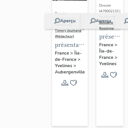
Dossier
IA78002133 |
Dossier
Réalisé par
IA78002210 |
Aperçu
Aperçu
Bussière
Réalisé par
Roselyne
Timery Joumana
présentat
(Rédacteur)
du
présentation
France
>
Île-de-
diagnostic
de l'étude
France
>
Île-
France
>
patrimonia
de-France
>
d'Elisabethville
Yvelines
Yvelines
>
urbain
Aubergenville
et
paysager
de
Seine-
Aval