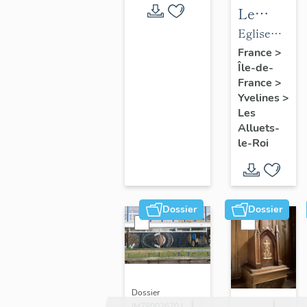
Le
mobilier
Eglise
de
paroissiale
France
>
Île-de-
l'église
Saint-
France
>
paroissial
Nicolas
Yvelines
>
Saint-
Les
Nicolas
Alluets-
le-Roi
Dossier
Dossier
Dossier
IM78002670 |