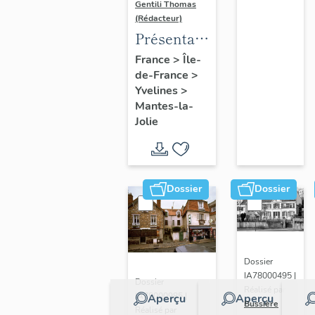
Gentili Thomas
(Rédacteur)
Présentation
de l'étude
France
>
Île-
de-France
>
Yvelines
>
Mantes-la-
Jolie
Dossier
Dossier
Dossier
IA78000495 |
Dossier
Réalisé par
IA78000985 |
Aperçu
Aperçu
Bussière
Réalisé par