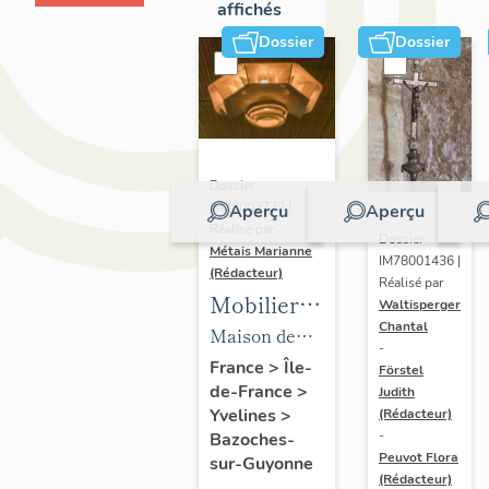
affichés
Dossier
Dossier
Dossier
IM78002723 |
Aperçu
Aperçu
Réalisé par
Dossier
Métais Marianne
IM78001436 |
(Rédacteur)
Réalisé par
Mobilier
Waltisperger
Chantal
de la
Maison de
-
maison
villégiature
France
>
Île-
Förstel
de-France
>
Louis
Judith
dite maison
Yvelines
>
(Rédacteur)
Carré
Louis Carré
-
Bazoches-
Peuvot Flora
sur-Guyonne
(Rédacteur)