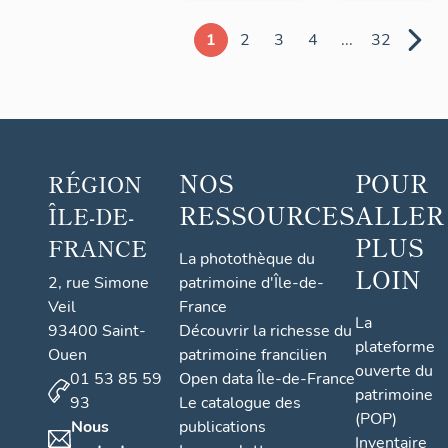
1
2
3
4
...
32
NOS
POUR
RÉGION
RESSOURCES
ALLER
ÎLE-DE-
PLUS
FRANCE
La photothèque du
LOIN
2, rue Simone
patrimoine d'Île-de-
Veil
France
La
93400 Saint-
Découvrir la richesse du
plateforme
Ouen
patrimoine francilien
ouverte du
01 53 85 59
Open data Île-de-France
patrimoine
93
Le catalogue des
(POP)
Nous
publications
Inventaire