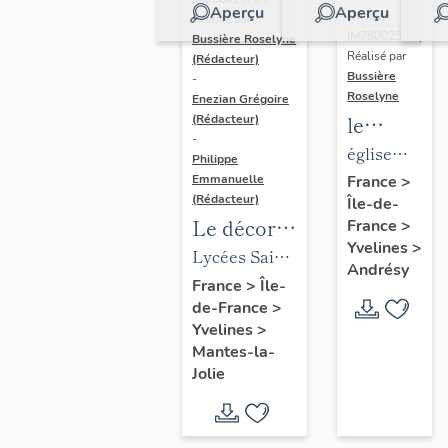
Aperçu
Aperçu
Dossier
Réalisé par
IM78002588 |
Bussière Roselyne
Réalisé par
(Rédacteur)
Bussière
-
Roselyne
Enezian Grégoire
le
(Rédacteur)
-
mobilier
église
Philippe
de
paroissiale
Emmanuelle
France
>
(Rédacteur)
Île-de-
l'église
Saint-
Le décor
France
>
Saint-
Germain
Yvelines
>
des lycées
Lycées Saint-
Germain-
Andrésy
de Mantes
Exupéry et
France
>
Île-
de-
de-France
>
Jean Rostand
Paris
Yvelines
>
(liste
Mantes-la-
supplémen
Jolie