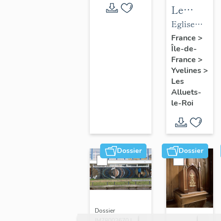
Le
mobilier
Eglise
de
paroissiale
France
>
Île-de-
l'église
Saint-
France
>
paroissial
Nicolas
Yvelines
>
Saint-
Les
Nicolas
Alluets-
le-Roi
Dossier
Dossier
Dossier
IM78002670 |