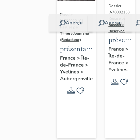
Dossier
IA78002133 |
Dossier
Réalisé par
IA78002210 |
Aperçu
Aperçu
Bussière
Réalisé par
Roselyne
Timery Joumana
présentat
(Rédacteur)
du
présentation
France
>
Île-de-
diagnostic
de l'étude
France
>
Île-
France
>
patrimonia
de-France
>
d'Elisabethville
Yvelines
Yvelines
>
urbain
Aubergenville
et
paysager
de
Seine-
Aval