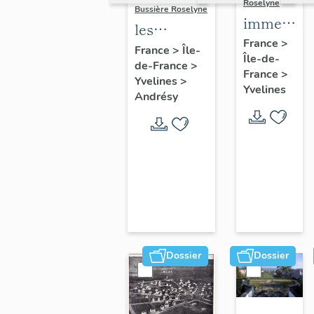
Roselyne
Bussière Roselyne
immeubles
les
maisons,
France
>
immeubles,
France
>
Île-
Île-de-
fermes
de-France
>
maisons et
France
>
Yvelines
>
fermes du
Yvelines
Andrésy
canton
d'Andrésy
Dossier
Dossier