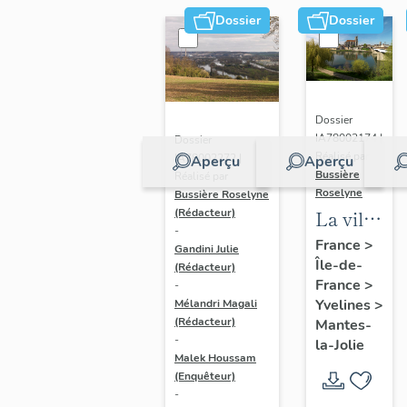
Dossier
Dossier
Dossier
IA78002174 |
Dossier
Réalisé par
IA78002272 |
Aperçu
Aperçu
Bussière
Réalisé par
Roselyne
Bussière Roselyne
La ville
(Rédacteur)
-
de
France
>
Gandini Julie
Île-de-
Mantes-
(Rédacteur)
France
>
-
la-Jolie
Yvelines
>
Mélandri Magali
(Rédacteur)
Mantes-
-
la-Jolie
Malek Houssam
(Enquêteur)
-