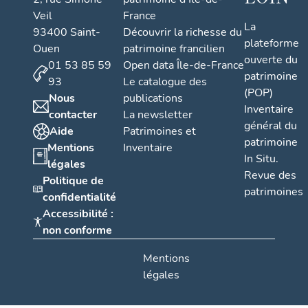
Veil
France
La
93400 Saint-
Découvrir la richesse du
plateforme
Ouen
patrimoine francilien
ouverte du
01 53 85 59
Open data Île-de-France
patrimoine
93
Le catalogue des
(POP)
Nous
publications
Inventaire
contacter
La newsletter
général du
Aide
Patrimoines et
patrimoine
Mentions
Inventaire
In Situ.
légales
Revue des
Politique de
patrimoines
confidentialité
Accessibilité :
non conforme
Mentions
légales