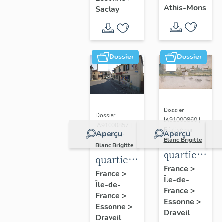
chanoines
universitaires
congrégation
Athis-Mons
Saclay
de la
du
de Saint-
congrégatio
plateau
Victor,
de Saint-
de
église
Dossier
Dossier
Victor,
Saclay
paroissiale
église
Saint-
paroissiale
Denis
Saint-
Dossier
Denis
Dossier
IA91000860 |
IA91000857 |
Réalisé par
Aperçu
Aperçu
Réalisé par
Blanc Brigitte
Blanc Brigitte
quartier
quartier
des
France
>
de
France
>
Île-de-
bords de
Île-de-
Mainville
France
>
Seine
France
>
Essonne
>
Essonne
>
Draveil
Draveil