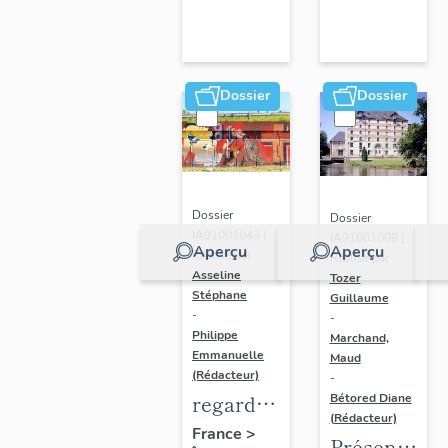
Dossier
Dossier
Dossier
Dossier
IA91001043 |
IA91001009 |
Aperçu
Aperçu
Réalisé par
Réalisé par
Asseline
Tozer
Stéphane
Guillaume
-
-
Philippe
Marchand,
Emmanuelle
Maud
(Rédacteur)
-
regard
Bétored Diane
(Rédacteur)
photographique
France
>
Présentatio