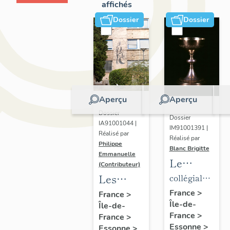
affichés
Dossier
Dossier
Aperçu
Aperçu
Dossier
Dossier
IA91001044 |
IM91001391 |
Réalisé par
Réalisé par
Philippe
Blanc Brigitte
Emmanuelle
Le
(Contributeur)
mobilier
Les
collégiale
de la
établissements
de
France
>
France
>
Île-de-
collégiale
Île-de-
scientifiques
chanoines
France
>
France
>
de
et
de la
Essonne
>
Essonne
>