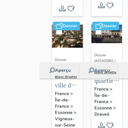
Dossier
Dossier
Dossier
Dossier
IA91000861 |
IA91000923 |
Réalisé par
Aperçu
Aperçu
Réalisé par
Blanc Brigitte
Blanc Brigitte
quartier
ville de
du
France
>
Vigneux-
France
>
Île-de-
centre
Île-de-
sur-
France
>
France
>
Essonne
>
Seine
Essonne
>
Draveil
Vigneux-
sur-Seine