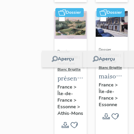
Dossier
Dossier
Dossier
Dossier
IA91000590 |
IA91000588 |
Aperçu
Aperçu
Réalisé par
Réalisé par
Blanc Brigitte
Blanc Brigitte
maisons,
présentation
immeubles
France
>
de la
France
>
Île-de-
Île-de-
commune
France
>
France
>
d'Athis-
Essonne
Essonne
>
Mons
Athis-Mons