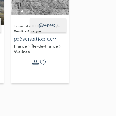
Aperçu
Dossier IA78000496 | Réalisé par
Bussière Roselyne
présentation de
l'étude du
France
>
Île-de-France
>
Yvelines
patrimoine de l'aire
d'étude Versailles
périphérie sud
-