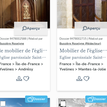
Aperçu
Aperçu
Dossier IM78002588 | Réalisé par
Dossier IM78002715 | Réalisé par
Bussière Roselyne
Bussière Roselyne (Rédacteur)
le mobilier de l'église
Mobilier de l'église
Saint-Germain-de-
Sainte-Anne de
église paroissiale Saint-
Eglise paroissiale Sainte-
Paris (liste
Gassicourt
Germain
Anne
France
>
Île-de-France
>
France
>
Île-de-France
>
Yvelines
>
Andrésy
Yvelines
>
Mantes-la-Jolie
supplémentaire)
Dossier
Dossier