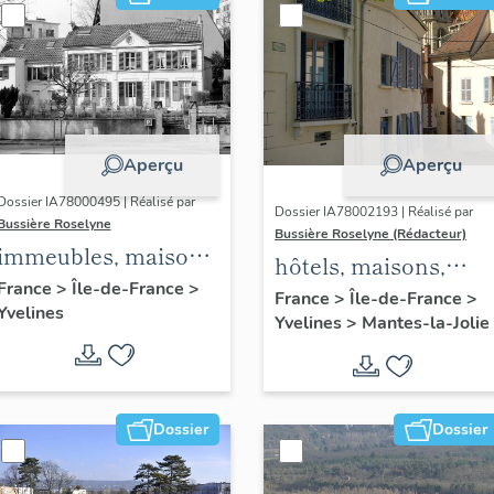
Aperçu
Aperçu
Dossier IA78000495 | Réalisé par
Dossier IA78002193 | Réalisé par
Bussière Roselyne
Bussière Roselyne (Rédacteur)
immeubles, maisons,
hôtels, maisons,
fermes
France
>
Île-de-France
>
immeubles
France
>
Île-de-France
>
Yvelines
Yvelines
>
Mantes-la-Jolie
Dossier
Dossier