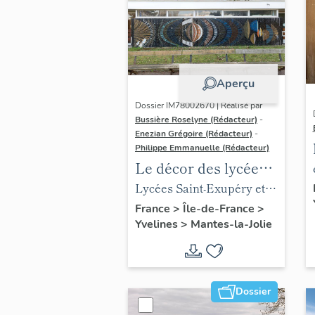
Aperçu
Dossier IM78002670 | Réalisé par
Bussière Roselyne (Rédacteur)
-
Enezian Grégoire (Rédacteur)
-
Philippe Emmanuelle (Rédacteur)
Le décor des lycées
de Mantes
Lycées Saint-Exupéry et
Jean Rostand
France
>
Île-de-France
>
Yvelines
>
Mantes-la-Jolie
Dossier