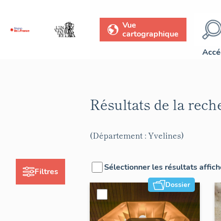
Vue
cartographique
Accé
Résultats de la rec
(Département : Yvelines)
Sélectionner les résultats affic
Filtres
Dossier