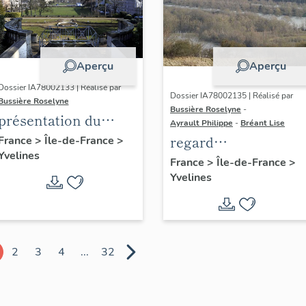
Aperçu
Aperçu
Dossier IA78002133 | Réalisé par
Dossier IA78002135 | Réalisé par
Bussière Roselyne
Bussière Roselyne
-
présentation du
Ayrault Philippe
-
Bréant Lise
diagnostic
regard
France
>
Île-de-France
>
Yvelines
patrimonial, urbain
photographique sur
France
>
Île-de-France
>
et paysager de Seine-
Yvelines
le territoire de Seine
Aval
Aval
2
3
4
...
32