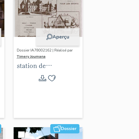
Aperçu
Dossier IA78002162 | Réalisé par
Timery Joumana
station de
villégiature
d'Elisabethville
Dossier