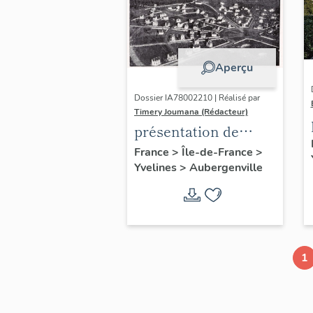
Aperçu
Dossier IA78002210 | Réalisé par
Timery Joumana (Rédacteur)
présentation de
l'étude
France
>
Île-de-France
>
Yvelines
>
Aubergenville
d'Elisabethville
1