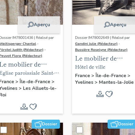
Aperçu
Aperçu
Dossier IM78001436 | Réalisé par
Dossier IM78002649 | Réalisé par
Waltisperger Chantal
-
Gandini Julie (Rédacteur)
-
Förstel Judith (Rédacteur)
-
Bussière Roselyne (Rédacteur)
Peuvot Flora (Rédacteur)
Le mobilier de
Le mobilier de
l'hôtel de ville
Hôtel de ville
l'église paroissiale
Eglise paroissiale Saint-
France
>
Île-de-France
>
Saint-Nicolas
Nicolas
France
>
Île-de-France
>
Yvelines
>
Mantes-la-Jolie
Yvelines
>
Les Alluets-le-
Roi
Dossier
Dossier