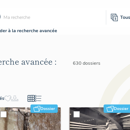
Tou
der à la recherche avancée
herche avancée :
630 dossiers
hés
Dossier
Dossier