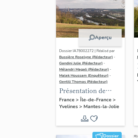
Aperçu
Dossier IA78002272 | Réalisé par
Bussière Roselyne (Rédacteur)
-
Gandini Julie (Rédacteur)
-
Mélandri Magali (Rédacteur)
-
Malek Houssam (Enquêteur)
-
Gentili Thomas (Rédacteur)
Présentation de
l'étude
France
>
Île-de-France
>
Yvelines
>
Mantes-la-Jolie
Dossier