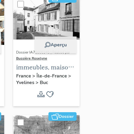
Aperçu
Dossier IA78000345 | Réalisé par
Bussière Roselyne
immeubles, maisons,
fermes
France
>
Île-de-France
>
Yvelines
>
Buc
Dossier