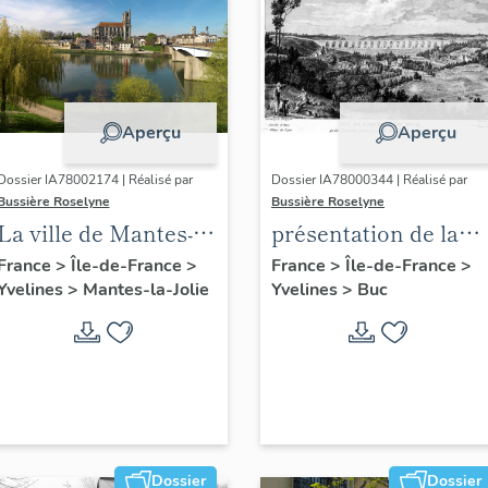
Aperçu
Aperçu
Dossier IA78002174 | Réalisé par
Dossier IA78000344 | Réalisé par
Bussière Roselyne
Bussière Roselyne
La ville de Mantes-la-
présentation de la
Jolie
commune de Buc
France
>
Île-de-France
>
France
>
Île-de-France
>
Yvelines
>
Mantes-la-Jolie
Yvelines
>
Buc
Dossier
Dossier