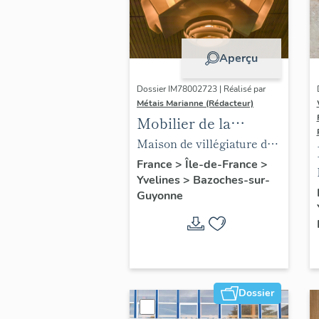
Aperçu
Dossier IM78002723 | Réalisé par
Métais Marianne (Rédacteur)
Mobilier de la
maison Louis Carré
Maison de villégiature dite
maison Louis Carré
France
>
Île-de-France
>
Yvelines
>
Bazoches-sur-
Guyonne
Dossier