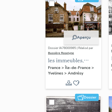
Aperçu
Dossier IA78000985 | Réalisé par
Bussière Roselyne
les immeubles,
maisons et fermes
France
>
Île-de-France
>
Yvelines
>
Andrésy
du canton d'Andrésy
Dossier