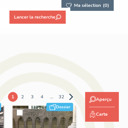
Ma sélection
(0)
s
Lancer la recherche
1
2
3
4
...
32
Aperçu
Dossier
Carte