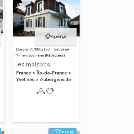
Aperçu
Dossier IA78002170 | Réalisé par
Timery Joumana (Rédacteur)
les maisons
d'Elisabethville
France
>
Île-de-France
>
Yvelines
>
Aubergenville
Dossier