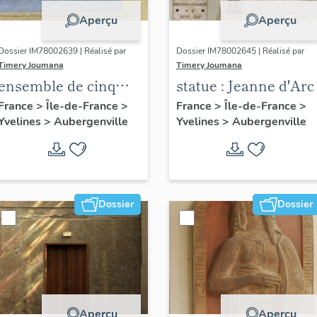
Aperçu
Aperçu
Dossier IM78002639 | Réalisé par
Dossier IM78002645 | Réalisé par
Timery Joumana
Timery Joumana
ensemble de cinq
statue : Jeanne d'Arc
peintures
France
>
Île-de-France
>
France
>
Île-de-France
>
Yvelines
>
Aubergenville
Yvelines
>
Aubergenville
monumentales
Dossier
Dossier
Aperçu
Aperçu