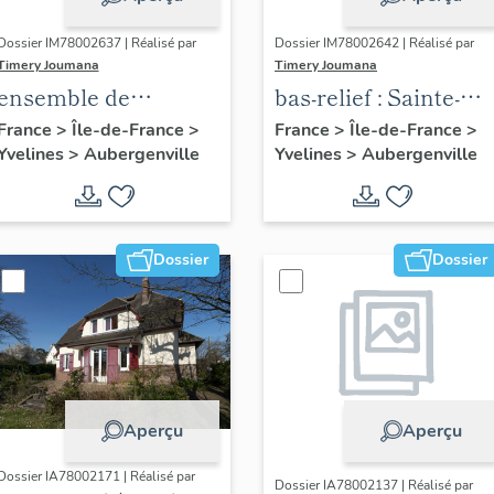
Dossier IM78002637 | Réalisé par
Dossier IM78002642 | Réalisé par
Timery Joumana
Timery Joumana
ensemble de
bas-relief : Sainte-
peintures
Elisabeth de
France
>
Île-de-France
>
France
>
Île-de-France
>
Yvelines
>
Aubergenville
Yvelines
>
Aubergenville
monumentales
Hongrie
Dossier
Dossier
Aperçu
Aperçu
Dossier IA78002171 | Réalisé par
Dossier IA78002137 | Réalisé par