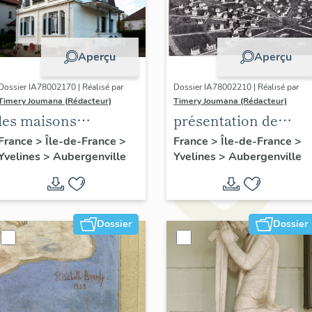
Aperçu
Aperçu
Dossier IA78002170 | Réalisé par
Dossier IA78002210 | Réalisé par
Timery Joumana (Rédacteur)
Timery Joumana (Rédacteur)
les maisons
présentation de
d'Elisabethville
l'étude
France
>
Île-de-France
>
France
>
Île-de-France
>
Yvelines
>
Aubergenville
Yvelines
>
Aubergenville
d'Elisabethville
Dossier
Dossier