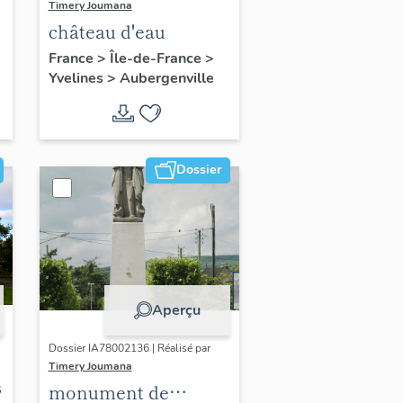
Timery Joumana
château d'eau
France
>
Île-de-France
>
Yvelines
>
Aubergenville
Dossier
Aperçu
Dossier IA78002136 | Réalisé par
Timery Joumana
s
monument de