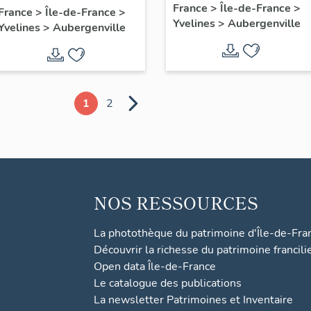
France
>
Île-de-France
>
Albert 1er
France
>
Île-de-France
>
Yvelines
>
Aubergenville
Yvelines
>
Aubergenville
1
2
NOS RESSOURCES
La photothèque du patrimoine d'Île-de-Fra
Découvrir la richesse du patrimoine francili
Open data Île-de-France
Le catalogue des publications
La newsletter Patrimoines et Inventaire