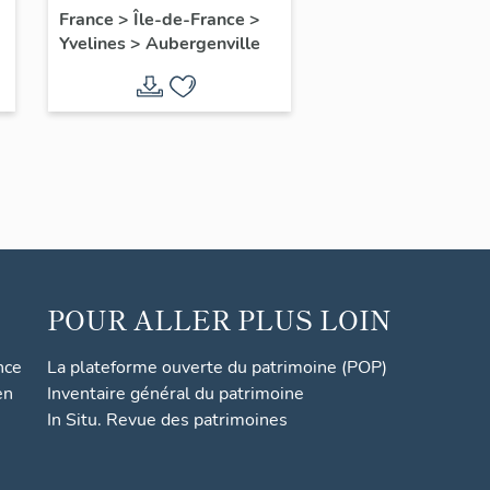
l'amitié franco-belge
France
>
Île-de-France
>
Yvelines
>
Aubergenville
POUR ALLER PLUS LOIN
nce
La plateforme ouverte du patrimoine (POP)
en
Inventaire général du patrimoine
In Situ. Revue des patrimoines