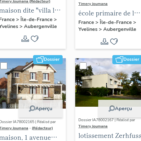
Timery Joumana (Rédacteur)
Timery Joumana
maison dite "villa le
école primaire de la
Bois fleuri", 27
France
>
Île-de-France
>
Reine Astrid
France
>
Île-de-France
>
Yvelines
>
Aubergenville
avenue d'Ypres
Yvelines
>
Aubergenville
Dossier
Dossier
Aperçu
Aperçu
Dossier IA78002167 | Réalisé par
Dossier IA78002165 | Réalisé par
Timery Joumana
Timery Joumana
-
(Rédacteur)
lotissement Zerhfus
maison, 1 avenue