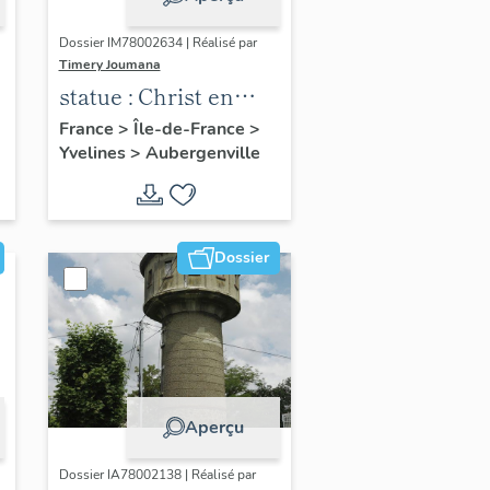
Dossier IM78002634 | Réalisé par
Timery Joumana
statue : Christ en
croix
France
>
Île-de-France
>
Yvelines
>
Aubergenville
Dossier
Aperçu
Dossier IA78002138 | Réalisé par