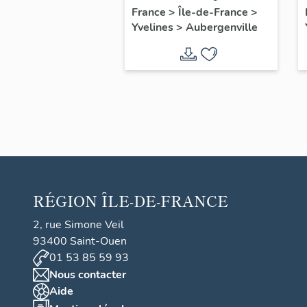
automobile Saint-
France
>
Île-de-France
>
Yvelines
>
Aubergenville
Christophe
RÉGION
ÎLE-DE-FRANCE
2, rue Simone Veil
93400 Saint-Ouen
01 53 85 59 93
Nous contacter
Aide