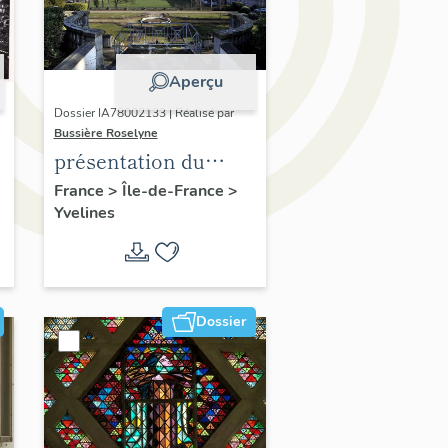
Aperçu
Dossier IA78002133 | Réalisé par
Bussière Roselyne
présentation du
diagnostic
France
>
Île-de-France
>
Yvelines
patrimonial, urbain
et paysager de Seine-
Aval
Dossier