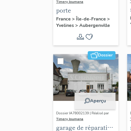
Timery Joumana
porte
France
>
Île-de-France
>
Yvelines
>
Aubergenville
Dossier
Aperçu
Dossier IA78002139 | Réalisé par
Timery Joumana
garage de réparation