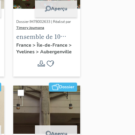
Aperçu
Dossier IM78002633 | Réalisé par
Timery Joumana
ensemble de 10
verrières
France
>
Île-de-France
>
Yvelines
>
Aubergenville
Dossier
Aperçu