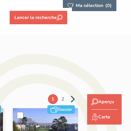
Ma sélection
(0)
s
Lancer la recherche
1
2
Aperçu
Dossier
Carte