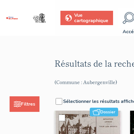
Vue
cartographique
Accé
Résultats de la rec
(Commune : Aubergenville)
Sélectionner les résultats affic
Filtres
Dossier