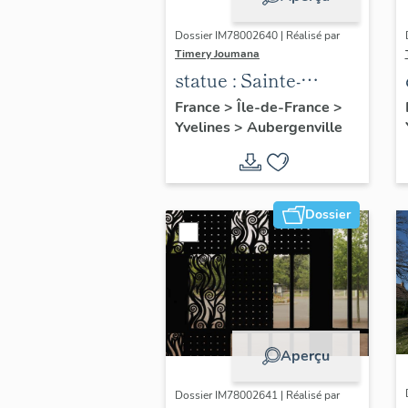
Dossier IM78002640 | Réalisé par
Timery Joumana
statue : Sainte-
Thérèse de l'Enfant
France
>
Île-de-France
>
Yvelines
>
Aubergenville
Jésus
Dossier
Aperçu
Dossier IM78002641 | Réalisé par