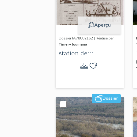
Aperçu
Dossier IA78002162 | Réalisé par
Timery Joumana
station de
villégiature
d'Elisabethville
Dossier