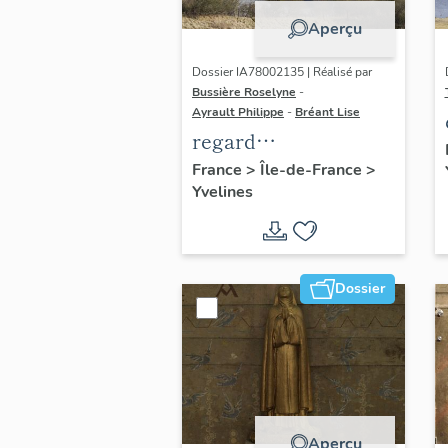
Aperçu
Dossier IA78002135 | Réalisé par
Bussière Roselyne
-
Ayrault Philippe
-
Bréant Lise
regard
photographique sur
France
>
Île-de-France
>
Yvelines
le territoire de Seine-
Aval
Dossier
Aperçu