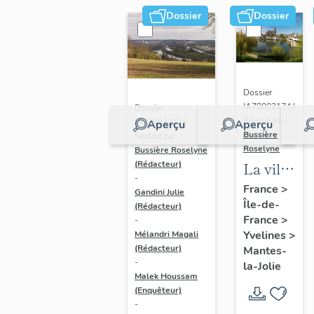
Dossier
Dossier
Dossier
IA78002174 |
Dossier
Réalisé par
IA78002272 |
Aperçu
Aperçu
Bussière
Réalisé par
Roselyne
Bussière Roselyne
La ville
(Rédacteur)
-
de
France
>
Gandini Julie
Île-de-
Mantes-
(Rédacteur)
France
>
-
la-Jolie
Yvelines
>
Mélandri Magali
(Rédacteur)
Mantes-
-
la-Jolie
Malek Houssam
(Enquêteur)
-