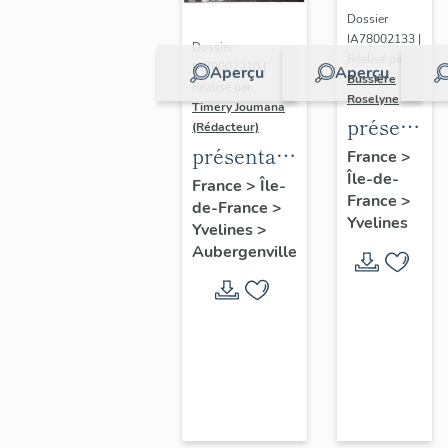
Dossier
IA78002133 |
Dossier
Réalisé par
IA78002210 |
Aperçu
Aperçu
Bussière
Réalisé par
Roselyne
Timery Joumana
présentat
(Rédacteur)
du
présentation
France
>
Île-de-
diagnostic
de l'étude
France
>
Île-
France
>
patrimonia
de-France
>
d'Elisabethville
Yvelines
Yvelines
>
urbain
Aubergenville
et
paysager
de
Seine-
Aval