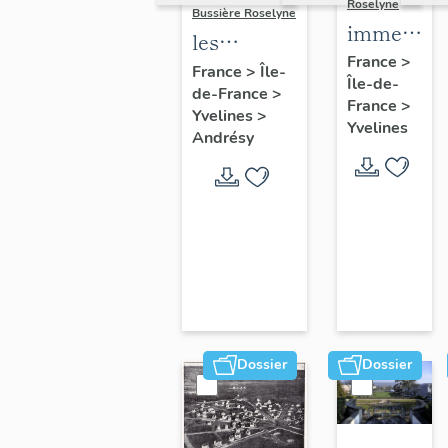
Roselyne
Bussière Roselyne
immeubles
les
maisons,
France
>
immeubles,
France
>
Île-
Île-de-
fermes
de-France
>
maisons et
France
>
Yvelines
>
fermes du
Yvelines
Andrésy
canton
d'Andrésy
Dossier
Dossier