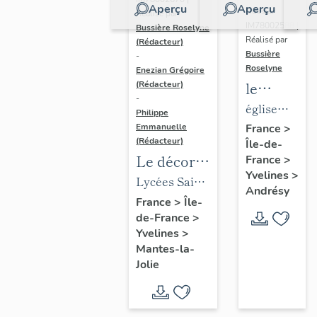
Aperçu
Aperçu
Dossier
Réalisé par
IM78002588 |
Bussière Roselyne
Réalisé par
(Rédacteur)
Bussière
-
Roselyne
Enezian Grégoire
le
(Rédacteur)
-
mobilier
église
Philippe
de
paroissiale
Emmanuelle
France
>
(Rédacteur)
Île-de-
l'église
Saint-
Le décor
France
>
Saint-
Germain
Yvelines
>
des lycées
Lycées Saint-
Germain-
Andrésy
de Mantes
Exupéry et
France
>
Île-
de-
de-France
>
Jean Rostand
Paris
Yvelines
>
(liste
Mantes-la-
supplémen
Jolie