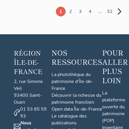
1
2
3
4
...
32
NOS
POUR
RÉGION
RESSOURCES
ALLER
ÎLE-DE-
PLUS
FRANCE
La photothèque du
LOIN
2, rue Simone
patrimoine d'Île-de-
Veil
France
La
93400 Saint-
Découvrir la richesse du
plateforme
Ouen
patrimoine francilien
ouverte du
01 53 85 59
Open data Île-de-France
patrimoine
93
Le catalogue des
(POP)
Nous
publications
Inventaire