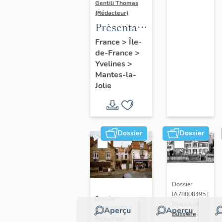
Gentili Thomas
(Rédacteur)
Présentation
de l'étude
France
>
Île-
de-France
>
Yvelines
>
Mantes-la-
Jolie
Dossier
Dossier
Dossier
IA78000495 |
Dossier
Réalisé par
IA78000985 |
Aperçu
Aperçu
Bussière
Réalisé par