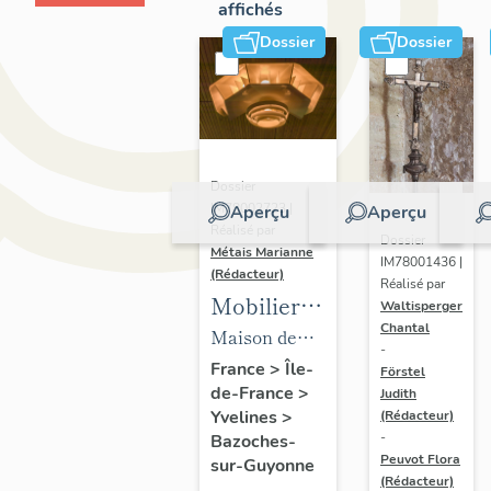
affichés
Dossier
Dossier
Dossier
IM78002723 |
Aperçu
Aperçu
Réalisé par
Dossier
Métais Marianne
IM78001436 |
(Rédacteur)
Réalisé par
Mobilier
Waltisperger
Chantal
de la
Maison de
-
maison
villégiature
France
>
Île-
Förstel
de-France
>
Louis
Judith
dite maison
Yvelines
>
(Rédacteur)
Carré
Louis Carré
-
Bazoches-
Peuvot Flora
sur-Guyonne
(Rédacteur)