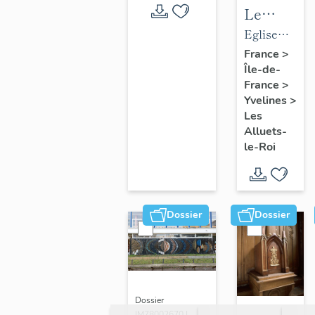
Le
mobilier
Eglise
de
paroissiale
France
>
Île-de-
l'église
Saint-
France
>
paroissial
Nicolas
Yvelines
>
Saint-
Les
Nicolas
Alluets-
le-Roi
Dossier
Dossier
Dossier
IM78002670 |