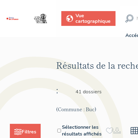
Vue
cartographique
Accéd
Résultats de la rec
:
41 dossiers
(Commune : Buc)
Sélectionner les
Filtres
résultats affichés