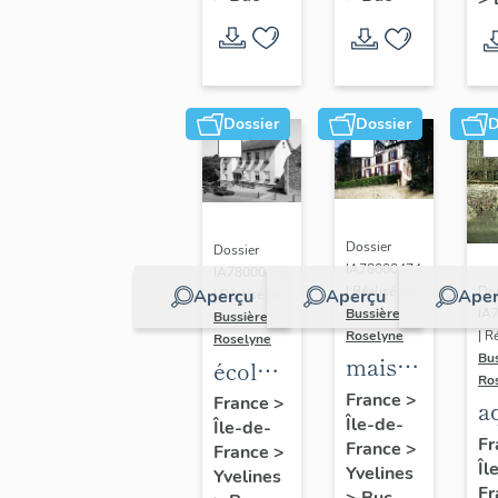
Dossier
Dossier
D
Dossier
Dossier
IA78000474
IA78000453
Dos
| Réalisé par
Aperçu
Aperçu
Aper
| Réalisé par
IA
Bussière
Bussière
| R
Roselyne
Roselyne
Bu
maison
école
Ro
dite
primaire
France
>
France
>
a
Île-de-
villa
Île-de-
de
di
Fr
France
>
France
>
Saint
filles,
Îl
A
Yvelines
Yvelines
Marie
actuellement
Fr