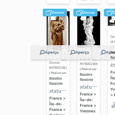
Dossier
Dossier
D
Dos
IA
| R
Aperçu
Aperçu
Aper
Bu
Ro
Dossier
Dossier
é
IM78002364
IM78002361
| Réalisé par
a
Fr
| Réalisé par
Bussière
Îl
di
Bussière
Roselyne
Fr
Roselyne
a
statue :
Yv
statue :
L
Vierge
France
>
>
Vierge
France
>
B
Île-de-
à
Île-de-
à
France
>
l'Enfant
France
>
Yvelines
l'Enfant