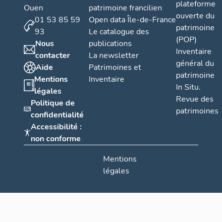
plateforme
Ouen
patrimoine francilien
ouverte du
01 53 85 59
Open data Île-de-France
patrimoine
93
Le catalogue des
(POP)
Nous
publications
Inventaire
contacter
La newsletter
général du
Aide
Patrimoines et
patrimoine
Mentions
Inventaire
In Situ.
légales
Revue des
Politique de
patrimoines
confidentialité
Accessibilité :
non conforme
Mentions
légales