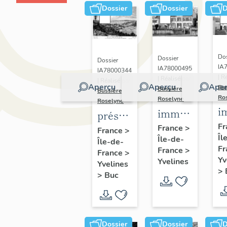
Dossier
Dossier
D
Dos
Dossier
Dossier
IA
IA78000495
IA78000344
| R
| Réalisé par
| Réalisé par
Aperçu
Aperçu
Aper
Bu
Bussière
Bussière
Ro
Roselyne
Roselyne
i
immeubles,
présentation
m
maisons,
Fr
de la
France
>
France
>
Îl
f
Île-de-
fermes
Île-de-
commune
Fr
France
>
France
>
de Buc
Yv
Yvelines
Yvelines
>
>
Buc
Dossier
Dossier
D