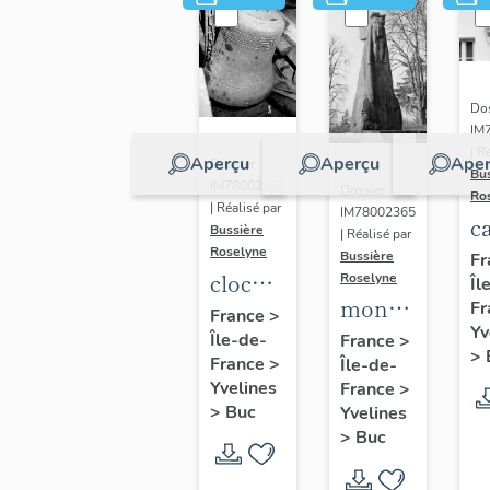
Dos
IM
| R
Aperçu
Aperçu
Aper
Dossier
Bu
IM78002362
Dossier
Ro
| Réalisé par
IM78002365
c
Bussière
| Réalisé par
s
Roselyne
Bussière
Fr
cloche
Roselyne
Îl
monument
Fr
dite
France
>
Yv
funéraire
Île-de-
Louise
France
>
>
France
>
Île-de-
de
Auguste
Yvelines
France
>
Jean
Adélaïde
>
Buc
Yvelines
Casale
>
Buc