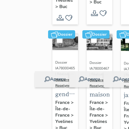
(n°1)
Yvelines
>
Buc
(n°2)
>
Buc
Dossier
Dossier
D
Dossier
Dossier
Dos
IA78000465
IA78000467
IA
| Réalisé par
| Réalisé par
| R
Aperçu
Aperçu
Aper
Bussière
Bussière
Bu
Roselyne
Roselyne
Ro
gendarmerie,
maison
j
actuellement
France
>
France
>
Fr
Île-de-
immeuble
Île-de-
Îl
France
>
France
>
Fr
Yvelines
Yvelines
Yv
>
Buc
>
Buc
>