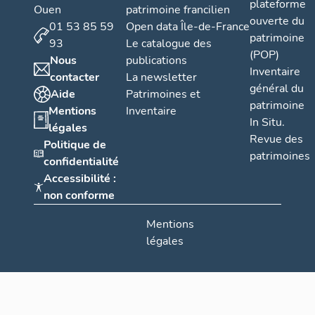
plateforme
Ouen
patrimoine francilien
ouverte du
01 53 85 59
Open data Île-de-France
patrimoine
93
Le catalogue des
(POP)
Nous
publications
Inventaire
contacter
La newsletter
général du
Aide
Patrimoines et
patrimoine
Mentions
Inventaire
In Situ.
légales
Revue des
Politique de
patrimoines
confidentialité
Accessibilité :
non conforme
Mentions
légales