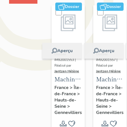
Dossier
Dossier
Aperçu
Aperçu
Dossier
Dossier
IM92001553 |
IM92001557 |
Réalisé par
Réalisé par
Jantzen Hélène
Jantzen Hélène
Machine
Machine
à
à tremper
France
>
Île-
France
>
Île-
de-France
>
de-France
>
ensacher
(bain de
Hauts-de-
Hauts-de-
trempe à
Seine
>
Seine
>
l'huile)
Gennevilliers
Gennevilliers