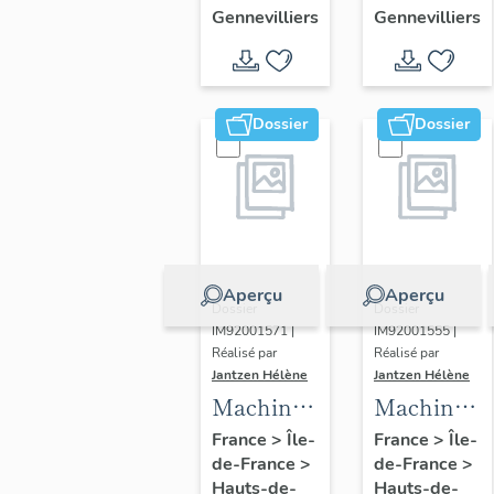
(épierreuse
Gennevilliers
Gennevilliers
Dossier
Dossier
Aperçu
Aperçu
Dossier
Dossier
IM92001571 |
IM92001555 |
Réalisé par
Réalisé par
Jantzen Hélène
Jantzen Hélène
Machine
Machine
à revêtir
à torréfier
France
>
Île-
France
>
Île-
de-France
>
de-France
>
par
(torréfacte
Hauts-de-
Hauts-de-