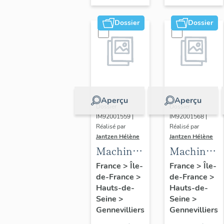
Dossier
Dossier
Aperçu
Aperçu
Dossier
Dossier
IM92001559 |
IM92001568 |
Réalisé par
Réalisé par
Jantzen Hélène
Jantzen Hélène
Machines
Machine
à mouler
à forger
France
>
Île-
France
>
Île-
de-France
>
de-France
>
(25)
libre
Hauts-de-
Hauts-de-
(moules
(marteau
Seine
>
Seine
>
au sable)
pilon) (1)
Gennevilliers
Gennevilliers