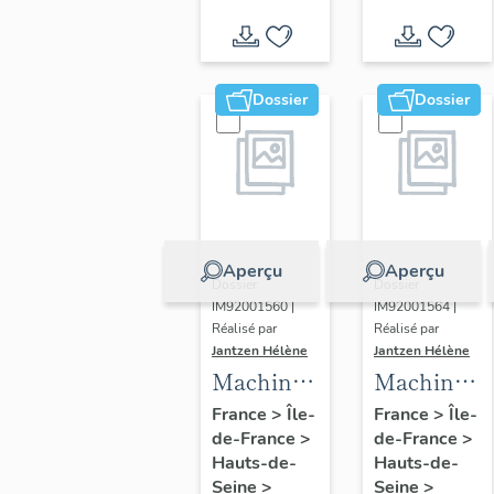
Dossier
Dossier
Aperçu
Aperçu
Dossier
Dossier
IM92001560 |
IM92001564 |
Réalisé par
Réalisé par
Jantzen Hélène
Jantzen Hélène
Machine
Machines
à fondre
à épurer
France
>
Île-
France
>
Île-
de-France
>
de-France
>
(four à
mécanique
Hauts-de-
Hauts-de-
arc)
(5)
Seine
>
Seine
>