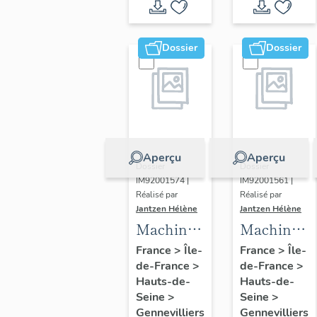
Dossier
Dossier
Aperçu
Aperçu
Dossier
Dossier
IM92001574 |
IM92001561 |
Réalisé par
Réalisé par
Jantzen Hélène
Jantzen Hélène
Machine
Machine
à fondre
à polir,
France
>
Île-
France
>
Île-
de-France
>
de-France
>
(four à
machine
Hauts-de-
Hauts-de-
chauffe
à ébarber,
Seine
>
Seine
>
rapide)
grenailleus
Gennevilliers
Gennevilliers