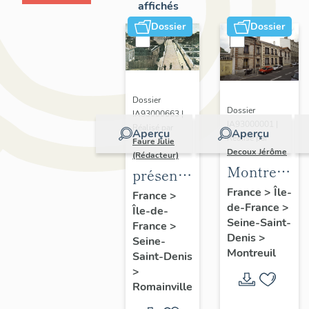
affichés
Dossier
Dossier
Dossier
Dossier
IA93000663 |
IA93000001 |
Réalisé par
Aperçu
Aperçu
Réalisé par
Faure Julie
Decoux Jérôme
(Rédacteur)
Montreuil
présentation
-
de
France
>
Île-
France
>
de-France
>
Patrimoine
Île-de-
l'inventaire
Seine-Saint-
France
>
industriel
de la
Denis
>
Seine-
-
commune
Montreuil
Saint-Denis
Présentatio
de
>
générale
Romainville
Romainville
de l'étude