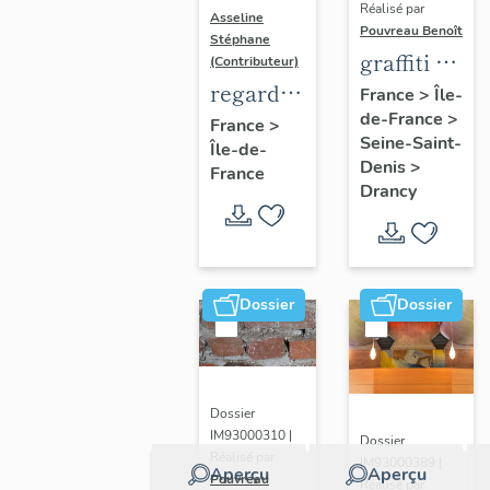
Réalisé par
Asseline
Pouvreau Benoît
Stéphane
graffiti de
(Contributeur)
chambrée
regard
France
>
Île-
de-France
>
sur
photographique
France
>
Seine-Saint-
Île-de-
revers de
sur les
Denis
>
France
façade
paysages
Drancy
de la
Plaine
de
France.
Dossier
Dossier
Dossier
IM93000310 |
Dossier
Réalisé par
IM93000389 |
Aperçu
Aperçu
Pouvreau
Réalisé par