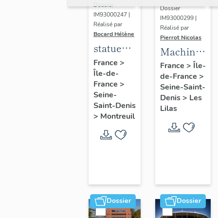
Dossier
Dossier
IM93000247 |
IM93000299 |
Réalisé par
Réalisé par
Bocard Hélène
Pierrot Nicolas
statues
Machine
colossales
France
>
à
France
>
Île-
Île-de-
: le
de-France
>
déchiqueter
France
>
discobole,
Seine-Saint-
et à
Seine-
Denis
>
Les
le
épurer
Saint-Denis
Lilas
tennisman
>
Montreuil
mécaniquem
:
cardeuse
Dossier
Dossier