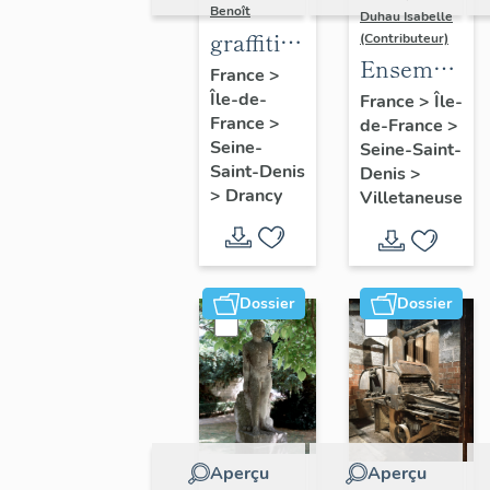
Benoît
Duhau Isabelle
graffiti
(Contributeur)
Ensemble
sur murs
France
>
de deux
Île-de-
et
France
>
Île-
France
>
de-France
>
décors
charpentes
Seine-
Seine-Saint-
architectur
des
Saint-Denis
Denis
>
"caves-
>
Drancy
Villetaneuse
prisons
Dossier
Dossier
Aperçu
Aperçu