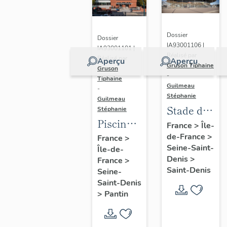
Dossier
Dossier
IA93001106 |
IA93001101 |
Réalisé par
Réalisé par
Aperçu
Aperçu
Gruson Tiphaine
Gruson
-
Tiphaine
Guilmeau
-
Stéphanie
Guilmeau
Stade de
Stéphanie
Piscine
France
France
>
Île-
Leclerc,
de-France
>
France
>
Seine-Saint-
Île-de-
actuellement
Denis
>
France
>
piscine
Saint-Denis
Seine-
Alice-
Saint-Denis
Milliat
>
Pantin