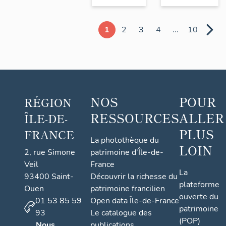
1
2
3
4
...
10
NOS
POUR
RÉGION
RESSOURCES
ALLER
ÎLE-DE-
PLUS
FRANCE
La photothèque du
LOIN
2, rue Simone
patrimoine d'Île-de-
Veil
France
La
93400 Saint-
Découvrir la richesse du
plateforme
Ouen
patrimoine francilien
ouverte du
01 53 85 59
Open data Île-de-France
patrimoine
93
Le catalogue des
(POP)
Nous
publications