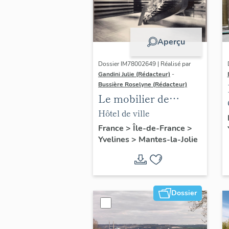
Aperçu
Dossier IM78002649 | Réalisé par
Gandini Julie (Rédacteur)
-
Bussière Roselyne (Rédacteur)
Le mobilier de
l'hôtel de ville
Hôtel de ville
France
>
Île-de-France
>
Yvelines
>
Mantes-la-Jolie
Dossier