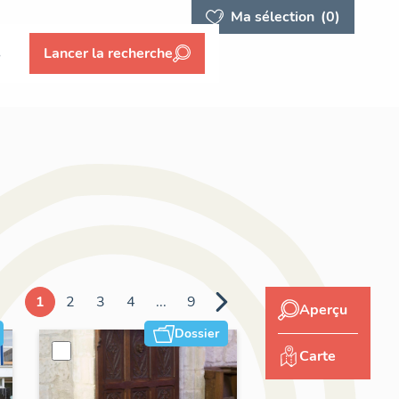
Ma sélection
(0)
s
Lancer la recherche
1
2
3
4
...
9
Aperçu
Dossier
Carte