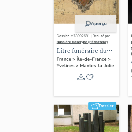
Aperçu
Dossier IM78002681 | Réalisé par
Bussière Roselyne (Rédacteur)
Litre funéraire du
prince de Conti
France
>
Île-de-France
>
Yvelines
>
Mantes-la-Jolie
Dossier