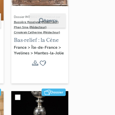
Dossier IM78002709 | Réalisé par
Aperçu
Bussière Roselyne (Rédacteur)
-
Phan Sina (Rédacteur)
-
Crnokrak Catherine (Rédacteur)
Bas-relief : la Cène
France
>
Île-de-France
>
Yvelines
>
Mantes-la-Jolie
Dossier