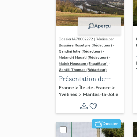
Aperçu
Dossier IA78002272 | Réalisé par
Bussière Roselyne (Rédacteur)
-
Gandini Julie (Rédacteur)
-
Mélandri Magali (Rédacteur)
-
Malek Houssam (Enquêteur)
-
Gentili Thomas (Rédacteur)
Présentation de
l'étude
France
>
Île-de-France
>
Yvelines
>
Mantes-la-Jolie
Dossier