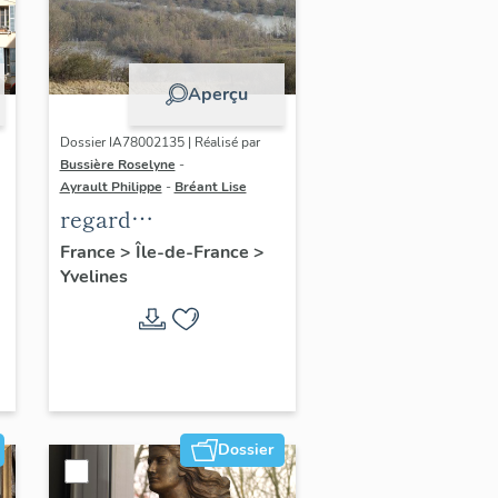
Aperçu
Dossier IA78002135 | Réalisé par
Bussière Roselyne
-
Ayrault Philippe
-
Bréant Lise
regard
photographique sur
France
>
Île-de-France
>
Yvelines
le territoire de Seine-
Aval
Dossier