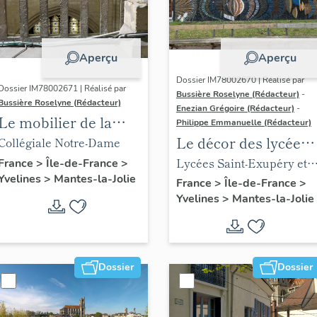
Aperçu
Aperçu
Dossier IM78002670 | Réalisé par
Dossier IM78002671 | Réalisé par
Bussière Roselyne (Rédacteur)
-
Bussière Roselyne (Rédacteur)
Enezian Grégoire (Rédacteur)
-
Le mobilier de la
Philippe Emmanuelle (Rédacteur)
collégiale
Le décor des lycées
Collégiale Notre-Dame
de Mantes
Lycées Saint-Exupéry et
France
>
Île-de-France
>
Yvelines
>
Mantes-la-Jolie
Jean Rostand
France
>
Île-de-France
>
Yvelines
>
Mantes-la-Jolie
Dossier
Dossier