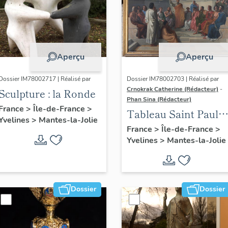
Aperçu
Aperçu
Dossier IM78002717 | Réalisé par
Dossier IM78002703 | Réalisé par
Crnokrak Catherine (Rédacteur)
-
Sculpture : la Ronde
Phan Sina (Rédacteur)
France
>
Île-de-France
>
Tableau Saint Paul à
Yvelines
>
Mantes-la-Jolie
Athènes
France
>
Île-de-France
>
Yvelines
>
Mantes-la-Jolie
Dossier
Dossier