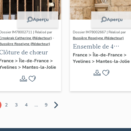
Aperçu
Aperçu
Dossier IM78002711 | Réalisé par
Dossier IM78002667 | Réalisé par
Crnokrak Catherine (Rédacteur)
-
Bussière Roselyne (Rédacteur)
Bussière Roselyne (Rédacteur)
Ensemble de 4
Clôture de chœur
statues
France
>
Île-de-France
>
France
>
Île-de-France
>
Yvelines
>
Mantes-la-Jolie
Yvelines
>
Mantes-la-Jolie
2
3
4
...
9