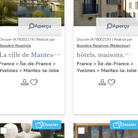
Aperçu
Aperçu
Dossier IA78002174 | Réalisé par
Dossier IA78002193 | Réalisé par
Bussière Roselyne
Bussière Roselyne (Rédacteur)
La ville de Mantes-la-
hôtels, maisons,
Jolie
immeubles
France
>
Île-de-France
>
France
>
Île-de-France
>
Yvelines
>
Mantes-la-Jolie
Yvelines
>
Mantes-la-Jolie
Dossier
Dossier