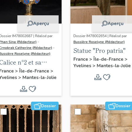
Aperçu
Aperçu
Dossier IM78002687 | Réalisé par
Dossier IM78002654 | Réalisé par
Phan Sina (Rédacteur)
-
Bussière Roselyne (Rédacteur)
Crnokrak Catherine (Rédacteur)
-
Statue "Pro patria"
Bussière Roselyne (Rédacteur)
France
>
Île-de-France
>
Calice n°2 et sa
Yvelines
>
Mantes-la-Jolie
patène
France
>
Île-de-France
>
Yvelines
>
Mantes-la-Jolie
Dossier
Dossier