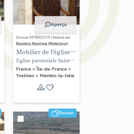
Aperçu
Dossier IM78002715 | Réalisé par
Bussière Roselyne (Rédacteur)
Mobilier de l'église
Sainte-Anne de
Eglise paroissiale Sainte-
Gassicourt
Anne
France
>
Île-de-France
>
Yvelines
>
Mantes-la-Jolie
Dossier