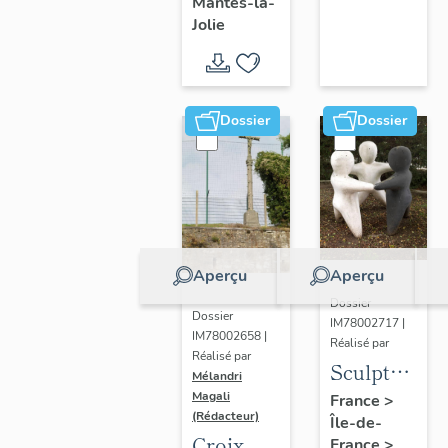
Mantes-la-
Jolie
Dossier
Dossier
Aperçu
Aperçu
Dossier
Dossier
IM78002717 |
IM78002658 |
Réalisé par
Réalisé par
Sculpture
Mélandri
: la
Magali
France
>
(Rédacteur)
Île-de-
Ronde
Croix
France
>