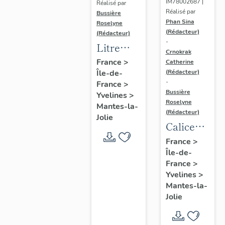
IM78002687 |
Réalisé par
Réalisé par
Bussière
Phan Sina
Roselyne
(Rédacteur)
(Rédacteur)
-
Litre
Crnokrak
funéraire
France
>
Catherine
(Rédacteur)
Île-de-
du
-
France
>
prince
Bussière
Yvelines
>
de Conti
Roselyne
Mantes-la-
(Rédacteur)
Jolie
Calice
n°2 et sa
France
>
Île-de-
patène
France
>
Yvelines
>
Mantes-la-
Jolie