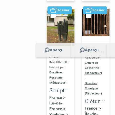
Dossier
Dossier
Dossier
Aperçu
Aperçu
IM78002711 |
Dossier
Réalisé par
IM78002660 |
Crnokrak
Réalisé par
Catherine
Bussière
(Rédacteur)
Roselyne
-
(Rédacteur)
Bussière
Sculpture
Roselyne
(Rédacteur)
: la
France
>
Clôture
Île-de-
Ronde
de
France
>
France
>
Île-de-
Yvelines
>