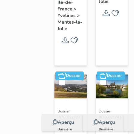
Jolie
Île-de-
de ville
France
>
Yvelines
>
Mantes-la-
Jolie
Dossier
Dossier
Dossier
Dossier
IA78002272 |
IA78002174 |
Aperçu
Aperçu
Réalisé par
Réalisé par
Bussière
Bussière