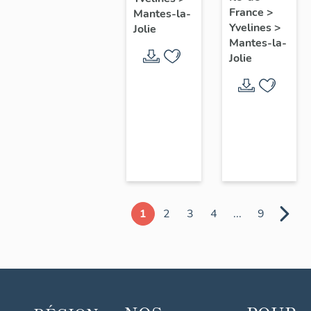
chœur
France
>
Mantes-la-
Yvelines
>
Jolie
Mantes-la-
Jolie
1
2
3
4
...
9