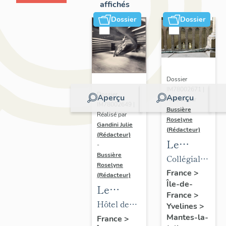
affichés
Dossier
Dossier
Dossier
IM78002671 |
Dossier
Aperçu
Aperçu
Réalisé par
IM78002649 |
Bussière
Réalisé par
Roselyne
Gandini Julie
(Rédacteur)
(Rédacteur)
Le
-
mobilier
Bussière
Collégiale
Roselyne
de la
Notre-
France
>
(Rédacteur)
Île-de-
collégiale
Dame
Le
France
>
mobilier
Hôtel de
Yvelines
>
de l'hôtel
ville
Mantes-la-
France
>