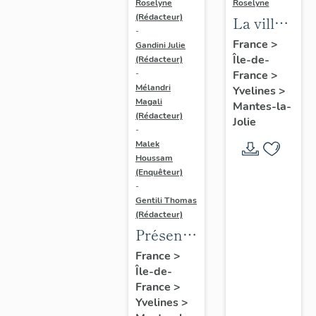
Roselyne
Roselyne
(Rédacteur)
La ville
-
de
France
>
Gandini Julie
Île-de-
Mantes-
(Rédacteur)
France
>
-
la-Jolie
Mélandri
Yvelines
>
Magali
Mantes-la-
(Rédacteur)
Jolie
-
Malek
Houssam
(Enquêteur)
-
Gentili Thomas
(Rédacteur)
Présentation
de
France
>
Île-de-
l'étude
France
>
Yvelines
>