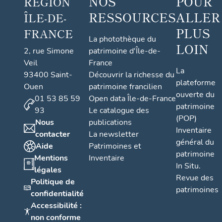
NOS
POUR
RÉGION
RESSOURCES
ALLER
ÎLE-DE-
PLUS
FRANCE
La photothèque du
LOIN
2, rue Simone
patrimoine d'Île-de-
Veil
France
La
93400 Saint-
Découvrir la richesse du
plateforme
Ouen
patrimoine francilien
ouverte du
01 53 85 59
Open data Île-de-France
patrimoine
93
Le catalogue des
(POP)
Nous
publications
Inventaire
contacter
La newsletter
général du
Aide
Patrimoines et
patrimoine
Mentions
Inventaire
In Situ.
légales
Revue des
Politique de
patrimoines
confidentialité
Accessibilité :
non conforme