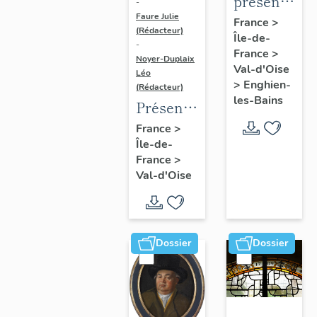
présentatio
-
Faure Julie
de
France
>
(Rédacteur)
Île-de-
l'étude
-
France
>
du
Noyer-Duplaix
Val-d'Oise
Léo
patrimoine
>
Enghien-
(Rédacteur)
d'Enghien-
les-Bains
Présentation
Les-
de
France
>
Bains
Île-de-
l'étude
France
>
du
Val-d'Oise
patrimoine
de
l'agglomération
de
Dossier
Dossier
Cergy-
Pontoise