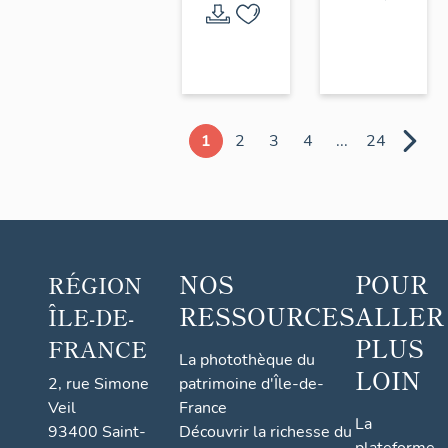
1
2
3
4
...
24
NOS
POUR
RÉGION
RESSOURCES
ALLER
ÎLE-DE-
PLUS
FRANCE
La photothèque du
LOIN
2, rue Simone
patrimoine d'Île-de-
Veil
France
La
93400 Saint-
Découvrir la richesse du