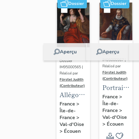
Dossier
Dossier
Aperçu
Aperçu
Dossier
IM95000567 |
Dossier
Réalisé par
IM95000565 |
Förstel Judith
Réalisé par
(Contributeur)
Förstel Judith
Portrait
(Contributeur)
Allégories
du roi
France
>
du
Île-de-
Henri IV
France
>
France
>
Île-de-
Toucher
Val-d'Oise
France
>
et de la
>
Écouen
Val-d'Oise
Vue.
>
Écouen