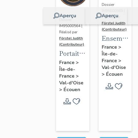
Dossier
IM95000569 |
Aperçu
Aperçu
Réalisé par
Dossier
Förstel Judith
IM95000564 |
(Contributeur)
Réalisé par
Ensemble
Förstel Judith
(Contributeur)
des
France
>
Portait
Île-de-
verrières
d'homme
France
>
France
>
du
Val-d'Oise
Île-de-
en
XVIIIe
>
Écouen
France
>
médaillon
siècle
Val-d'Oise
ovale.
>
Écouen