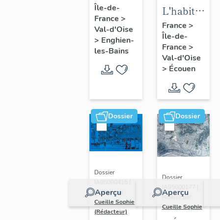
Île-de-
d'Enghien-
L'habitat
France
>
les-Bains
d'Ecouen
France
>
Val-d'Oise
Île-de-
>
Enghien-
France
>
les-Bains
Val-d'Oise
>
Écouen
Dossier
Dossier
Dossier
Dossier
IA95000416 |
IA95000177 |
Aperçu
Aperçu
Réalisé par
Réalisé par
Cueille Sophie
Cueille Sophie
(Rédacteur)