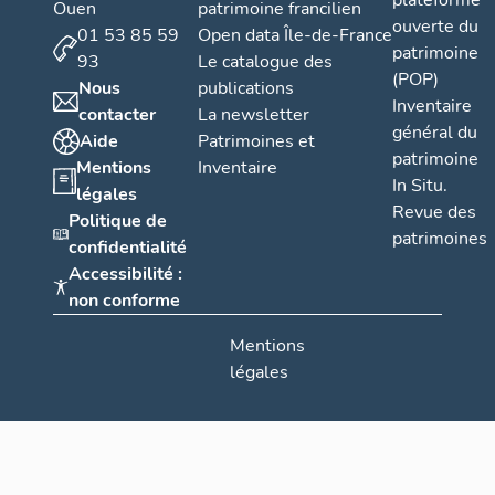
plateforme
Ouen
patrimoine francilien
ouverte du
01 53 85 59
Open data Île-de-France
patrimoine
93
Le catalogue des
(POP)
Nous
publications
Inventaire
contacter
La newsletter
général du
Aide
Patrimoines et
patrimoine
Mentions
Inventaire
In Situ.
légales
Revue des
Politique de
patrimoines
confidentialité
Accessibilité :
non conforme
Mentions
légales