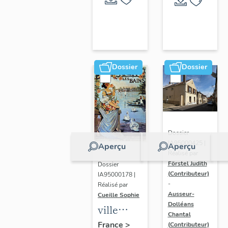
Dossier
Dossier
Dossier
IA95000425 |
Aperçu
Aperçu
Réalisé par
Förstel Judith
Dossier
(Contributeur)
IA95000178 |
-
Réalisé par
Ausseur-
Cueille Sophie
Dolléans
ville
Chantal
thermale
France
>
(Contributeur)