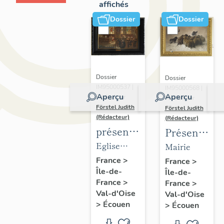
affichés
Dossier
Dossier
Dossier
Dossier
IM95000537 |
IM95000568 |
Aperçu
Aperçu
Réalisé par
Réalisé par
Förstel Judith
Förstel Judith
(Rédacteur)
(Rédacteur)
présentation
Présentatio
du
du
Eglise
Mairie
mobilier
mobilier
Saint-
France
>
France
>
Île-de-
de
Île-de-
de la
Acceul
France
>
France
>
l'église
mairie
Val-d'Oise
Val-d'Oise
d'Ecouen
d'Ecouen
>
Écouen
>
Écouen