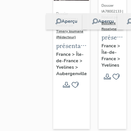
Dossier
IA78002133 |
Dossier
Réalisé par
IA78002210 |
Aperçu
Aperçu
Bussière
Réalisé par
Roselyne
Timery Joumana
présentat
(Rédacteur)
du
présentation
France
>
Île-de-
diagnostic
de l'étude
France
>
Île-
France
>
patrimonia
de-France
>
d'Elisabethville
Yvelines
Yvelines
>
urbain
Aubergenville
et
paysager
de
Seine-
Aval