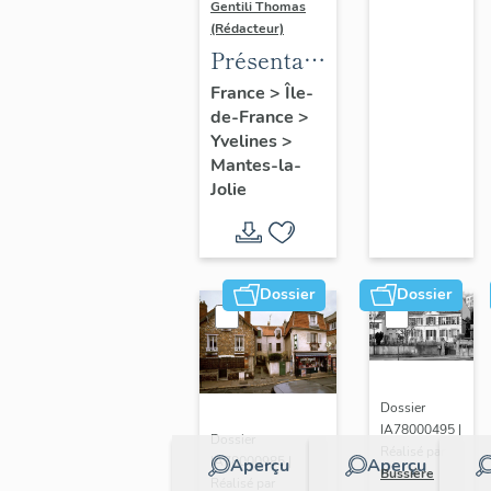
Gentili Thomas
(Rédacteur)
Présentation
de l'étude
France
>
Île-
de-France
>
Yvelines
>
Mantes-la-
Jolie
Dossier
Dossier
Dossier
IA78000495 |
Dossier
Réalisé par
IA78000985 |
Aperçu
Aperçu
Bussière
Réalisé par