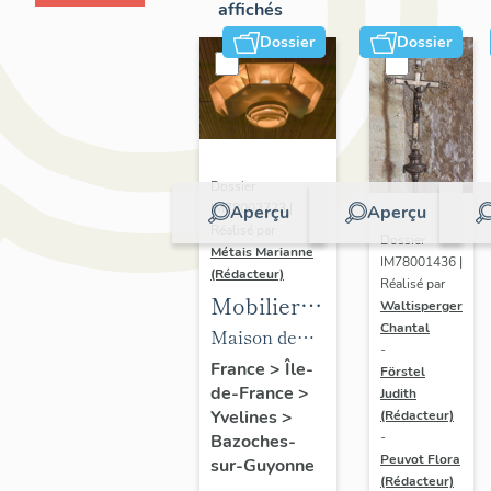
affichés
Dossier
Dossier
Dossier
IM78002723 |
Aperçu
Aperçu
Réalisé par
Dossier
Métais Marianne
IM78001436 |
(Rédacteur)
Réalisé par
Mobilier
Waltisperger
Chantal
de la
Maison de
-
maison
villégiature
France
>
Île-
Förstel
de-France
>
Louis
Judith
dite maison
Yvelines
>
(Rédacteur)
Carré
Louis Carré
-
Bazoches-
Peuvot Flora
sur-Guyonne
(Rédacteur)