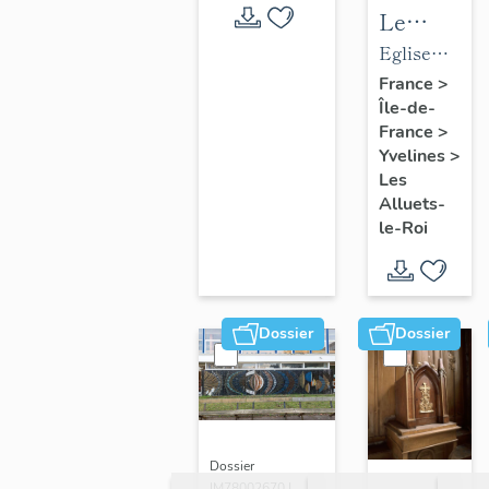
Le
mobilier
Eglise
de
paroissiale
France
>
Île-de-
l'église
Saint-
France
>
paroissial
Nicolas
Yvelines
>
Saint-
Les
Nicolas
Alluets-
le-Roi
Dossier
Dossier
Dossier
IM78002670 |