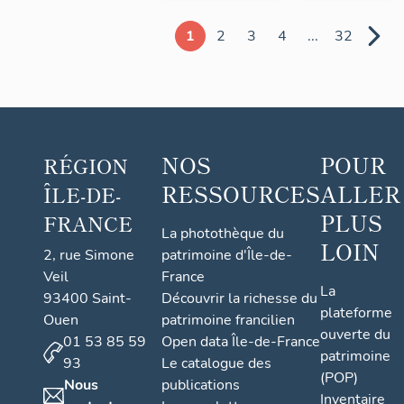
1
2
3
4
...
32
NOS
POUR
RÉGION
RESSOURCES
ALLER
ÎLE-DE-
PLUS
FRANCE
La photothèque du
LOIN
2, rue Simone
patrimoine d'Île-de-
Veil
France
La
93400 Saint-
Découvrir la richesse du
plateforme
Ouen
patrimoine francilien
ouverte du
01 53 85 59
Open data Île-de-France
patrimoine
93
Le catalogue des
(POP)
Nous
publications
Inventaire