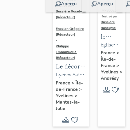
Aperçu
Aperçu
Dossier
Réalisé par
IM78002588 |
Bussière Roselyne
Réalisé par
(Rédacteur)
Bussière
-
Roselyne
Enezian Grégoire
le
(Rédacteur)
-
mobilier
église
Philippe
de
paroissiale
Emmanuelle
France
>
(Rédacteur)
Île-de-
l'église
Saint-
Le décor
France
>
Saint-
Germain
Yvelines
>
des lycées
Lycées Saint-
Germain-
Andrésy
de Mantes
Exupéry et
France
>
Île-
de-
de-France
>
Jean Rostand
Paris
Yvelines
>
(liste
Mantes-la-
supplémen
Jolie