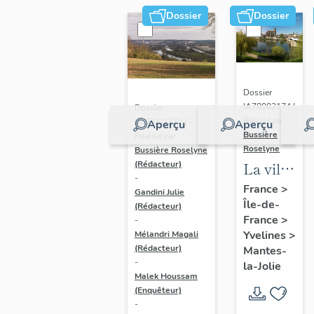
Dossier
Dossier
Dossier
IA78002174 |
Dossier
Réalisé par
IA78002272 |
Aperçu
Aperçu
Bussière
Réalisé par
Roselyne
Bussière Roselyne
La ville
(Rédacteur)
-
de
France
>
Gandini Julie
Île-de-
Mantes-
(Rédacteur)
France
>
-
la-Jolie
Yvelines
>
Mélandri Magali
(Rédacteur)
Mantes-
-
la-Jolie
Malek Houssam
(Enquêteur)
-