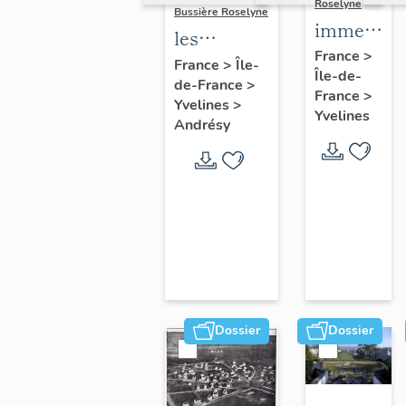
Roselyne
Bussière Roselyne
immeubles
les
maisons,
France
>
immeubles,
France
>
Île-
Île-de-
fermes
de-France
>
maisons et
France
>
Yvelines
>
fermes du
Yvelines
Andrésy
canton
d'Andrésy
Dossier
Dossier