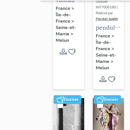
Dossier
du
IM77000190 |
France
>
Réalisé par
Île-de-
portail
Förstel Judith
France
>
central
pendule
Seine-et-
Marne
>
et paire
France
>
Melun
Île-de-
de
France
>
chandeliers
Seine-et-
assortis
Marne
>
Melun
Dossier
Dossier