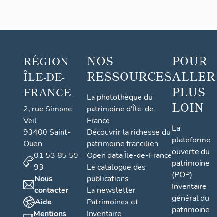
NOS
POUR
RÉGION
RESSOURCES
ALLER
ÎLE-DE-
PLUS
FRANCE
La photothèque du
LOIN
2, rue Simone
patrimoine d'Île-de-
Veil
France
La
93400 Saint-
Découvrir la richesse du
plateforme
Ouen
patrimoine francilien
ouverte du
01 53 85 59
Open data Île-de-France
patrimoine
93
Le catalogue des
(POP)
Nous
publications
Inventaire
contacter
La newsletter
général du
Aide
Patrimoines et
patrimoine
Mentions
Inventaire