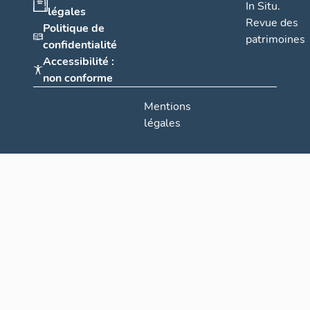
In Situ.
légales
Revue des
Politique de
patrimoines
confidentialité
Accessibilité :
non conforme
Mentions
légales