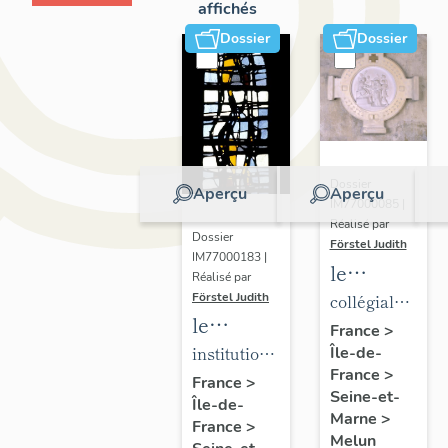
affichés
Dossier
Dossier
Dossier
Aperçu
Aperçu
IM77000085 |
Réalisé par
Dossier
Förstel Judith
IM77000183 |
le
Réalisé par
mobilier
Förstel Judith
collégiale
le
de la
Notre-
France
>
mobilier
institution
Île-de-
collégiale
Dame
France
>
de
Saint-
Notre-
France
>
Seine-et-
Île-de-
l'Institution
Aspais
Dame
Marne
>
France
>
Saint-
Melun