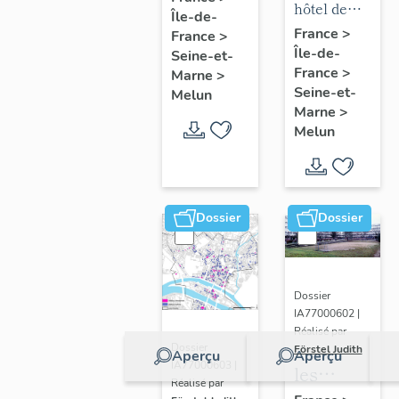
mobilier
hôtel de
Île-de-
chapelle
puis
de l'hôtel
ville
France
>
France
>
de
hôpital
Île-de-
de ville
Seine-et-
l'hôpital
France
>
Marne
>
Seine-et-
Melun
Marne
>
Melun
Dossier
Dossier
Dossier
IA77000602 |
Réalisé par
Dossier
Förstel Judith
Aperçu
Aperçu
IA77000603 |
les
Réalisé par
écoles