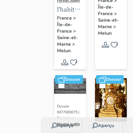
France
>
Förstel Judith
Île-de-
de
l'habitat
France
>
Melun
à Melun
France
>
Seine-et-
Île-de-
Marne
>
France
>
Melun
Seine-et-
Marne
>
Melun
Dossier
Dossier
Dossier
IM77000075 |
Réalisé par
Förstel Judith
Aperçu
Aperçu
vantaux