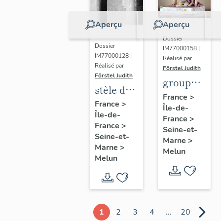
Aperçu
Aperçu
Dossier
Dossier
IM77000158 |
IM77000128 |
Réalisé par
Réalisé par
Förstel Judith
Förstel Judith
groupe
stèle de
des
France
>
Marguerite
France
>
Île-de-
Trois
Île-de-
Lamour
France
>
Grâces
France
>
Seine-et-
Seine-et-
Marne
>
Marne
>
Melun
Melun
1
2
3
4
...
20