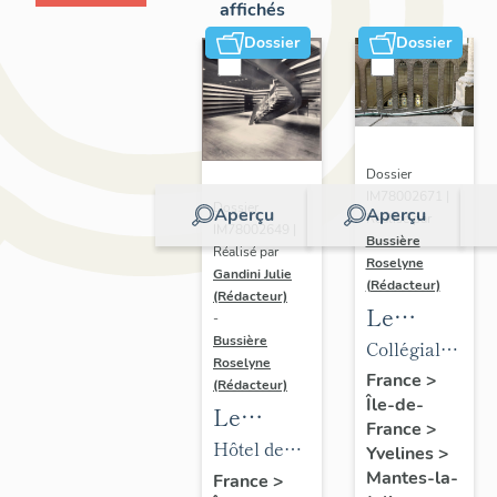
affichés
Dossier
Dossier
Dossier
IM78002671 |
Dossier
Aperçu
Aperçu
Réalisé par
IM78002649 |
Bussière
Réalisé par
Roselyne
Gandini Julie
(Rédacteur)
(Rédacteur)
Le
-
mobilier
Bussière
Collégiale
Roselyne
de la
Notre-
France
>
(Rédacteur)
Île-de-
collégiale
Dame
Le
France
>
mobilier
Hôtel de
Yvelines
>
de l'hôtel
ville
Mantes-la-
France
>