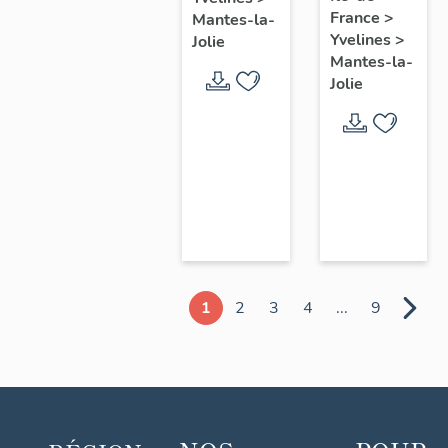
chœur
France
>
Mantes-la-
Yvelines
>
Jolie
Mantes-la-
Jolie
1
2
3
4
...
9