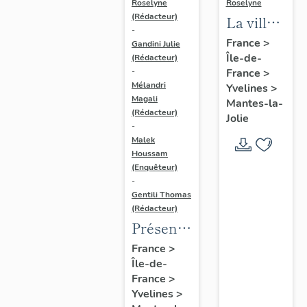
Roselyne
Roselyne
(Rédacteur)
La ville
-
de
France
>
Gandini Julie
Île-de-
Mantes-
(Rédacteur)
France
>
-
la-Jolie
Mélandri
Yvelines
>
Magali
Mantes-la-
(Rédacteur)
Jolie
-
Malek
Houssam
(Enquêteur)
-
Gentili Thomas
(Rédacteur)
Présentation
de
France
>
Île-de-
l'étude
France
>
Yvelines
>