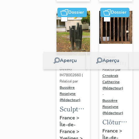
Dossier
Dossier
Dossier
Aperçu
Aperçu
IM78002711 |
Dossier
Réalisé par
IM78002660 |
Crnokrak
Réalisé par
Catherine
Bussière
(Rédacteur)
Roselyne
-
(Rédacteur)
Bussière
Sculpture
Roselyne
(Rédacteur)
: la
France
>
Clôture
Île-de-
Ronde
de
France
>
France
>
Île-de-
Yvelines
>