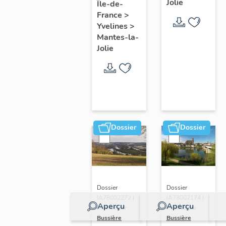
Jolie
Île-de-
de ville
France
>
Yvelines
>
Mantes-la-
Jolie
Dossier
Dossier
Dossier
Dossier
IA78002272 |
IA78002174 |
Aperçu
Aperçu
Réalisé par
Réalisé par
Bussière
Bussière