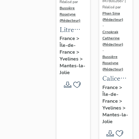
IM78002687 |
Réalisé par
Réalisé par
Bussière
Phan Sina
Roselyne
(Rédacteur)
(Rédacteur)
-
Litre
Crnokrak
funéraire
France
>
Catherine
(Rédacteur)
Île-de-
du
-
France
>
prince
Bussière
Yvelines
>
de Conti
Roselyne
Mantes-la-
(Rédacteur)
Jolie
Calice
n°2 et sa
France
>
Île-de-
patène
France
>
Yvelines
>
Mantes-la-
Jolie