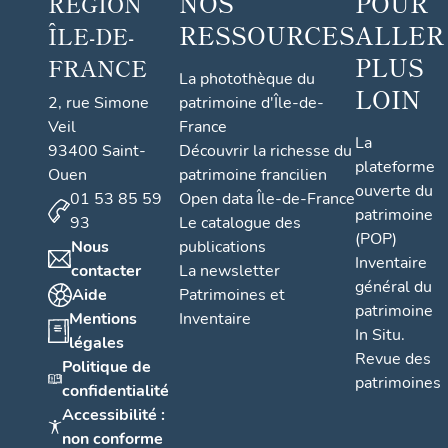
NOS
POUR
RÉGION
RESSOURCES
ALLER
ÎLE-DE-
PLUS
FRANCE
La photothèque du
LOIN
2, rue Simone
patrimoine d'Île-de-
Veil
France
La
93400 Saint-
Découvrir la richesse du
plateforme
Ouen
patrimoine francilien
ouverte du
01 53 85 59
Open data Île-de-France
patrimoine
93
Le catalogue des
(POP)
Nous
publications
Inventaire
contacter
La newsletter
général du
Aide
Patrimoines et
patrimoine
Mentions
Inventaire
In Situ.
légales
Revue des
Politique de
patrimoines
confidentialité
Accessibilité :
non conforme