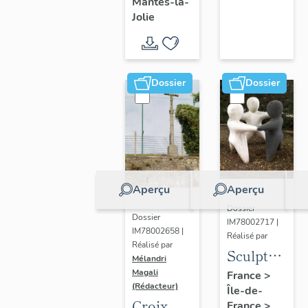
Mantes-la-
Jolie
Dossier
Dossier
Aperçu
Aperçu
Dossier
Dossier
IM78002717 |
IM78002658 |
Réalisé par
Réalisé par
Sculpture
Mélandri
: la
Magali
France
>
(Rédacteur)
Île-de-
Ronde
Croix
France
>