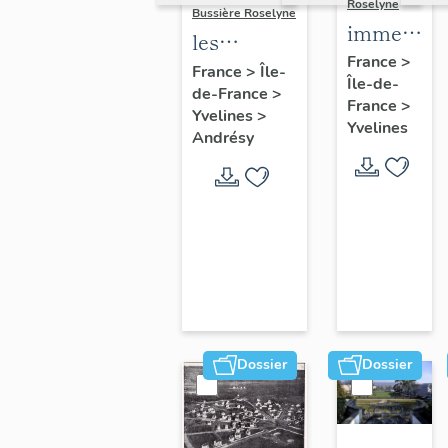
Roselyne
Bussière Roselyne
immeubles
les
maisons,
France
>
immeubles,
France
>
Île-
Île-de-
fermes
de-France
>
maisons et
France
>
Yvelines
>
fermes du
Yvelines
Andrésy
canton
d'Andrésy
Dossier
Dossier