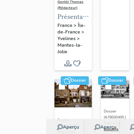
Gentili Thomas
(Rédacteur)
Présentation
de l'étude
France
>
Île-
de-France
>
Yvelines
>
Mantes-la-
Jolie
Dossier
Dossier
Dossier
IA78000495 |
Dossier
Réalisé par
IA78000985 |
Aperçu
Aperçu
Bussière
Réalisé par