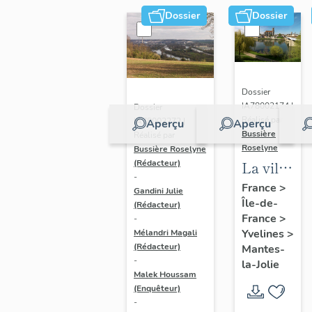
Dossier
Dossier
Dossier
IA78002174 |
Dossier
Réalisé par
IA78002272 |
Aperçu
Aperçu
Bussière
Réalisé par
Roselyne
Bussière Roselyne
La ville
(Rédacteur)
-
de
France
>
Gandini Julie
Île-de-
Mantes-
(Rédacteur)
France
>
-
la-Jolie
Yvelines
>
Mélandri Magali
(Rédacteur)
Mantes-
-
la-Jolie
Malek Houssam
(Enquêteur)
-