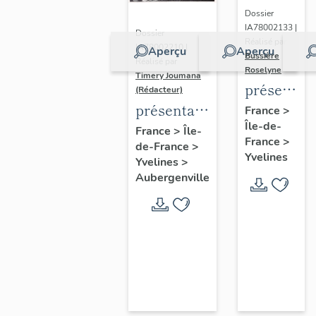
Dossier
IA78002133 |
Dossier
Réalisé par
IA78002210 |
Aperçu
Aperçu
Bussière
Réalisé par
Roselyne
Timery Joumana
présentat
(Rédacteur)
du
présentation
France
>
Île-de-
diagnostic
de l'étude
France
>
Île-
France
>
patrimonia
de-France
>
d'Elisabethville
Yvelines
Yvelines
>
urbain
Aubergenville
et
paysager
de
Seine-
Aval