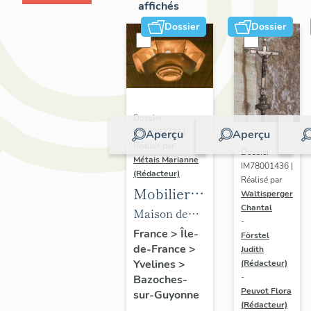
affichés
Dossier
Dossier
Dossier
IM78002723 |
Aperçu
Aperçu
Réalisé par
Dossier
Métais Marianne
IM78001436 |
(Rédacteur)
Réalisé par
Mobilier
Waltisperger
Chantal
de la
Maison de
-
maison
villégiature
France
>
Île-
Förstel
de-France
>
Louis
Judith
dite maison
Yvelines
>
(Rédacteur)
Carré
Louis Carré
-
Bazoches-
Peuvot Flora
sur-Guyonne
(Rédacteur)