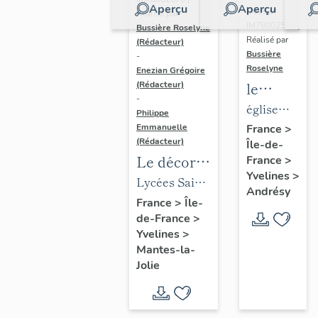
Aperçu
Aperçu
Dossier
Réalisé par
IM78002588 |
Bussière Roselyne
Réalisé par
(Rédacteur)
Bussière
-
Roselyne
Enezian Grégoire
le
(Rédacteur)
-
mobilier
église
Philippe
de
paroissiale
Emmanuelle
France
>
(Rédacteur)
Île-de-
l'église
Saint-
Le décor
France
>
Saint-
Germain
Yvelines
>
des lycées
Lycées Saint-
Germain-
Andrésy
de Mantes
Exupéry et
France
>
Île-
de-
de-France
>
Jean Rostand
Paris
Yvelines
>
(liste
Mantes-la-
supplémen
Jolie