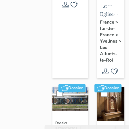
Le
mobilier
Eglise
de
paroissiale
France
>
Île-de-
l'église
Saint-
France
>
paroissial
Nicolas
Yvelines
>
Saint-
Les
Nicolas
Alluets-
le-Roi
Dossier
Dossier
Dossier
IM78002670 |