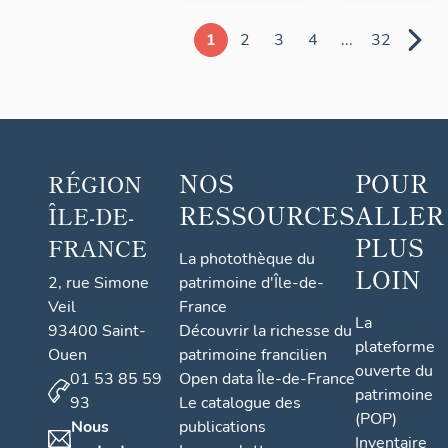
1
2
3
4
...
32
NOS
POUR
RÉGION
RESSOURCES
ALLER
ÎLE-DE-
PLUS
FRANCE
La photothèque du
LOIN
2, rue Simone
patrimoine d'Île-de-
Veil
France
La
93400 Saint-
Découvrir la richesse du
plateforme
Ouen
patrimoine francilien
ouverte du
01 53 85 59
Open data Île-de-France
patrimoine
93
Le catalogue des
(POP)
Nous
publications
Inventaire