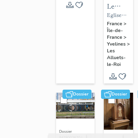
Le
mobilier
Eglise
de
paroissiale
France
>
Île-de-
l'église
Saint-
France
>
paroissial
Nicolas
Yvelines
>
Saint-
Les
Nicolas
Alluets-
le-Roi
Dossier
Dossier
Dossier
IM78002670 |