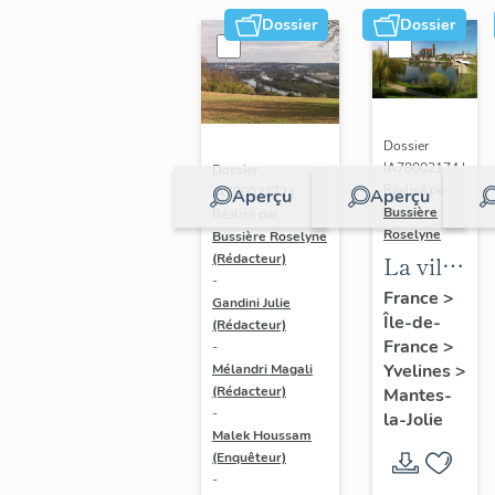
Dossier
Dossier
Dossier
IA78002174 |
Dossier
Réalisé par
IA78002272 |
Aperçu
Aperçu
Bussière
Réalisé par
Roselyne
Bussière Roselyne
La ville
(Rédacteur)
-
de
France
>
Gandini Julie
Île-de-
Mantes-
(Rédacteur)
France
>
-
la-Jolie
Yvelines
>
Mélandri Magali
(Rédacteur)
Mantes-
-
la-Jolie
Malek Houssam
(Enquêteur)
-