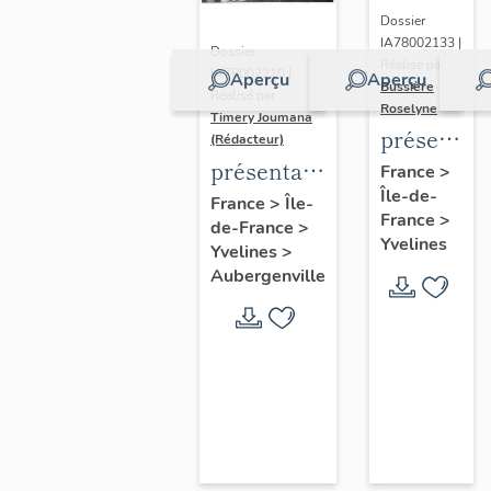
Dossier
IA78002133 |
Dossier
Réalisé par
IA78002210 |
Aperçu
Aperçu
Bussière
Réalisé par
Roselyne
Timery Joumana
présentat
(Rédacteur)
du
présentation
France
>
Île-de-
diagnostic
de l'étude
France
>
Île-
France
>
patrimonia
de-France
>
d'Elisabethville
Yvelines
Yvelines
>
urbain
Aubergenville
et
paysager
de
Seine-
Aval