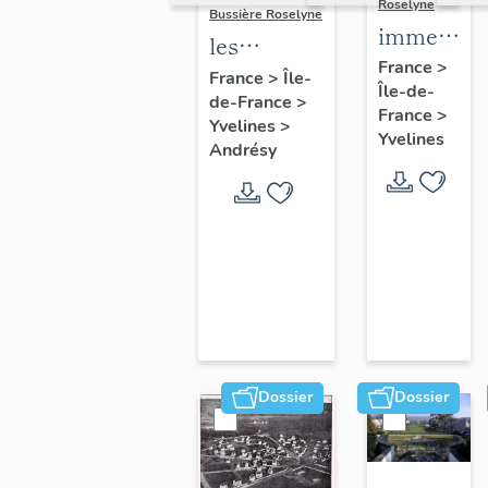
Roselyne
Bussière Roselyne
immeubles
les
maisons,
France
>
immeubles,
France
>
Île-
Île-de-
fermes
de-France
>
maisons et
France
>
Yvelines
>
fermes du
Yvelines
Andrésy
canton
d'Andrésy
Dossier
Dossier