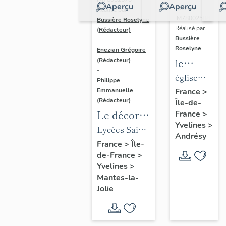
Aperçu
Aperçu
Dossier
Réalisé par
IM78002588 |
Bussière Roselyne
Réalisé par
(Rédacteur)
Bussière
-
Roselyne
Enezian Grégoire
le
(Rédacteur)
-
mobilier
église
Philippe
de
paroissiale
Emmanuelle
France
>
(Rédacteur)
Île-de-
l'église
Saint-
Le décor
France
>
Saint-
Germain
Yvelines
>
des lycées
Lycées Saint-
Germain-
Andrésy
de Mantes
Exupéry et
France
>
Île-
de-
de-France
>
Jean Rostand
Paris
Yvelines
>
(liste
Mantes-la-
supplémen
Jolie