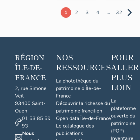
1
2
3
4
...
32
NOS
POUR
RÉGION
RESSOURCES
ALLER
ÎLE-DE-
PLUS
FRANCE
La photothèque du
LOIN
2, rue Simone
patrimoine d'Île-de-
Veil
France
La
93400 Saint-
Découvrir la richesse du
plateforme
Ouen
patrimoine francilien
ouverte du
01 53 85 59
Open data Île-de-France
patrimoine
93
Le catalogue des
(POP)
Nous
publications
Inventaire