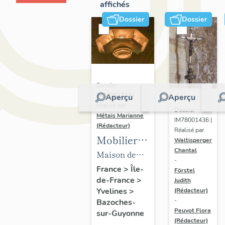
affichés
Dossier
Dossier
Dossier
IM78002723 |
Aperçu
Aperçu
Réalisé par
Dossier
Métais Marianne
IM78001436 |
(Rédacteur)
Réalisé par
Mobilier
Waltisperger
Chantal
de la
Maison de
-
maison
villégiature
France
>
Île-
Förstel
de-France
>
Louis
Judith
dite maison
Yvelines
>
(Rédacteur)
Carré
Louis Carré
-
Bazoches-
Peuvot Flora
sur-Guyonne
(Rédacteur)