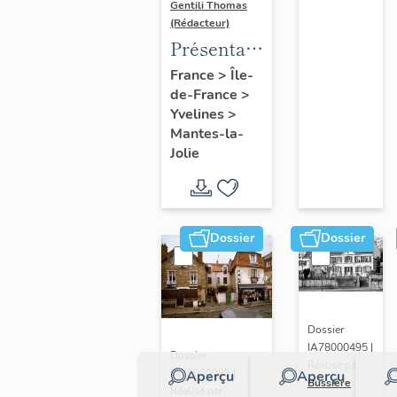
Gentili Thomas
(Rédacteur)
Présentation
de l'étude
France
>
Île-
de-France
>
Yvelines
>
Mantes-la-
Jolie
Dossier
Dossier
Dossier
IA78000495 |
Dossier
Réalisé par
IA78000985 |
Aperçu
Aperçu
Bussière
Réalisé par