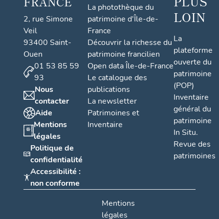
PLUS
FRANCE
La photothèque du
LOIN
2, rue Simone
patrimoine d'Île-de-
Veil
France
La
93400 Saint-
Découvrir la richesse du
plateforme
Ouen
patrimoine francilien
ouverte du
01 53 85 59
Open data Île-de-France
patrimoine
93
Le catalogue des
(POP)
Nous
publications
Inventaire
contacter
La newsletter
général du
Aide
Patrimoines et
patrimoine
Mentions
Inventaire
In Situ.
légales
Revue des
Politique de
patrimoines
confidentialité
Accessibilité :
non conforme
Mentions
légales