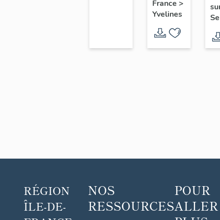
France
>
o
territoire
su
Aval
Yvelines
Se
c
de
Po
Seine-
Aval
NOS
POUR
RÉGION
RESSOURCES
ALLER
ÎLE-DE-