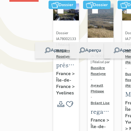
Dossier
Dossier
D
Dossier
Dos
IA78002133
IA
| Réalisé par
| Ré
Aperçu
Aperçu
Aper
Dossier
Bussière
Mét
IA78002135
Roselyne
Mar
| Réalisé par
(Ré
présentation
Bussière
-
du
France
>
Roselyne
Bus
Île-de-
diagnostic
-
Ros
Ayrault
France
>
(Ré
patrimonial,
Philippe
Yvelines
M
urbain
-
d
Fr
Bréant Lise
et
Îl
vi
regard
paysager
Fr
di
photographiq
France
>
de
Yv
vi
Île-de-
sur le
>
Seine-