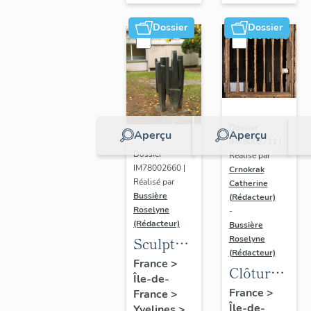
Dossier
Dossier
Dossier
Aperçu
Aperçu
IM78002711 |
Dossier
Réalisé par
IM78002660 |
Crnokrak
Réalisé par
Catherine
Bussière
(Rédacteur)
Roselyne
-
(Rédacteur)
Bussière
Sculpture
Roselyne
(Rédacteur)
: la
France
>
Clôture
Île-de-
Ronde
de
France
>
France
>
Île-de-
Yvelines
>