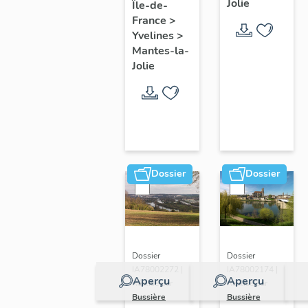
Jolie
Île-de-
de ville
France
>
Yvelines
>
Mantes-la-
Jolie
Dossier
Dossier
Dossier
Dossier
IA78002272 |
IA78002174 |
Aperçu
Aperçu
Réalisé par
Réalisé par
Bussière
Bussière