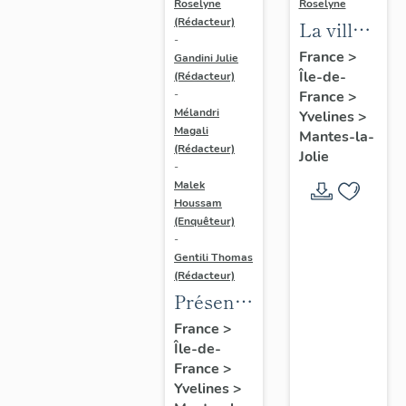
Roselyne
Roselyne
(Rédacteur)
La ville
-
de
France
>
Gandini Julie
Île-de-
Mantes-
(Rédacteur)
France
>
-
la-Jolie
Mélandri
Yvelines
>
Magali
Mantes-la-
(Rédacteur)
Jolie
-
Malek
Houssam
(Enquêteur)
-
Gentili Thomas
(Rédacteur)
Présentation
de
France
>
Île-de-
l'étude
France
>
Yvelines
>