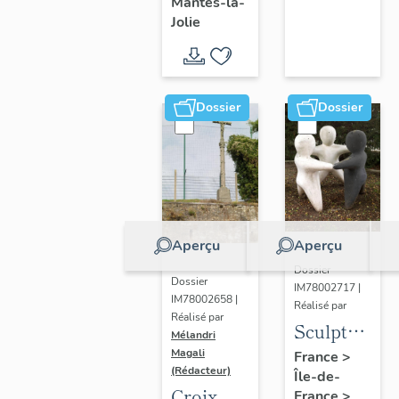
Mantes-la-
Jolie
Dossier
Dossier
Aperçu
Aperçu
Dossier
Dossier
IM78002717 |
IM78002658 |
Réalisé par
Réalisé par
Sculpture
Mélandri
: la
Magali
France
>
(Rédacteur)
Île-de-
Ronde
Croix
France
>