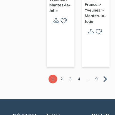
chœur
France
>
Mantes-la-
Yvelines
>
Jolie
Mantes-la-
Jolie
1
2
3
4
...
9