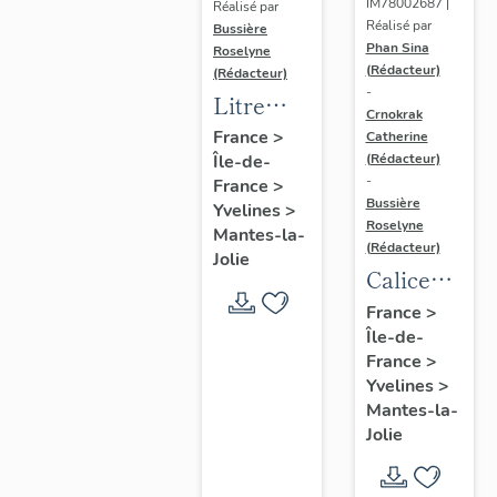
IM78002687 |
Réalisé par
Réalisé par
Bussière
Phan Sina
Roselyne
(Rédacteur)
(Rédacteur)
-
Litre
Crnokrak
funéraire
France
>
Catherine
(Rédacteur)
Île-de-
du
-
France
>
prince
Bussière
Yvelines
>
de Conti
Roselyne
Mantes-la-
(Rédacteur)
Jolie
Calice
n°2 et sa
France
>
Île-de-
patène
France
>
Yvelines
>
Mantes-la-
Jolie