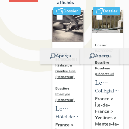
affichés
Dossier
Dossier
Dossier
IM78002671 |
Dossier
Aperçu
Aperçu
Réalisé par
IM78002649 |
Bussière
Réalisé par
Roselyne
Gandini Julie
(Rédacteur)
(Rédacteur)
Le
-
mobilier
Bussière
Collégiale
Roselyne
de la
Notre-
France
>
(Rédacteur)
Île-de-
collégiale
Dame
Le
France
>
mobilier
Hôtel de
Yvelines
>
de l'hôtel
ville
Mantes-la-
France
>