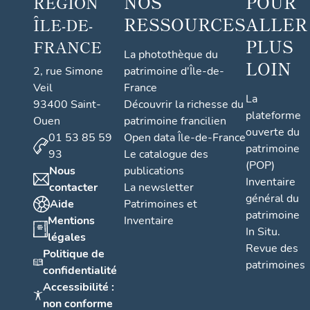
NOS
POUR
RÉGION
RESSOURCES
ALLER
ÎLE-DE-
PLUS
FRANCE
La photothèque du
LOIN
2, rue Simone
patrimoine d'Île-de-
Veil
France
La
93400 Saint-
Découvrir la richesse du
plateforme
Ouen
patrimoine francilien
ouverte du
01 53 85 59
Open data Île-de-France
patrimoine
93
Le catalogue des
(POP)
Nous
publications
Inventaire
contacter
La newsletter
général du
Aide
Patrimoines et
patrimoine
Mentions
Inventaire
In Situ.
légales
Revue des
Politique de
patrimoines
confidentialité
Accessibilité :
non conforme