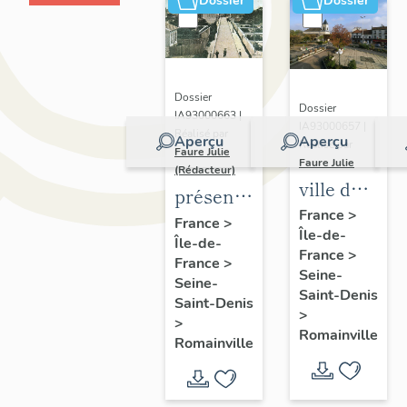
Dossier
Dossier
Dossier
Dossier
IA93000663 |
IA93000657 |
Réalisé par
Aperçu
Aperçu
Réalisé par
Faure Julie
Faure Julie
(Rédacteur)
ville de
présentation
Romainville
France
>
de
France
>
Île-de-
Île-de-
l'inventaire
France
>
France
>
de la
Seine-
Seine-
commune
Saint-Denis
Saint-Denis
>
de
>
Romainville
Romainville
Romainville