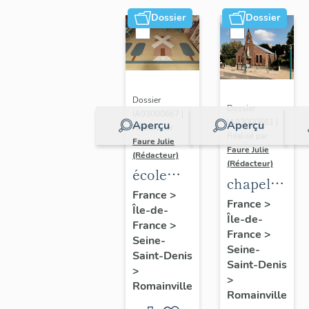
Dossier
Dossier
Dossier
Dossier
IA93000667 |
IA93000661 |
Aperçu
Aperçu
Réalisé par
Réalisé par
Faure Julie
Faure Julie
(Rédacteur)
(Rédacteur)
école
chapelle
maternelle
France
>
Sainte-
France
>
Île-de-
Danièle
Île-de-
Solange
France
>
Casanova
France
>
Seine-
Seine-
Saint-Denis
Saint-Denis
>
>
Romainville
Romainville