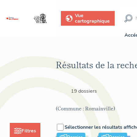
Vue
cartographique
Accéd
Résultats de la rech
19 dossiers
(Commune : Romainville)
Sélectionner les résultats affic
Filtres