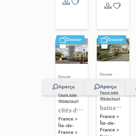
Dossier
Dossier
Dossier
Dossier
IA93000665 |
IA93000664 |
Aperçu
Aperçu
Réalisé par
Réalisé par
Faure Julie
Faure Julie
(Rédacteur)
(Rédacteur)
bains
cités de
douches,
France
>
Romainville
France
>
Île-de-
actuellemen
Île-de-
France
>
centre
France
>