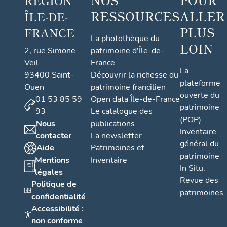
RÉGION
RESSOURCES
ALLER
ÎLE-DE-
PLUS
FRANCE
La photothèque du
LOIN
2, rue Simone
patrimoine d'Île-de-
Veil
France
La
93400 Saint-
Découvrir la richesse du
plateforme
Ouen
patrimoine francilien
ouverte du
01 53 85 59
Open data Île-de-France
patrimoine
93
Le catalogue des
(POP)
Nous
publications
Inventaire
contacter
La newsletter
général du
Aide
Patrimoines et
patrimoine
Mentions
Inventaire
In Situ.
légales
Revue des
Politique de
patrimoines
confidentialité
Accessibilité :
non conforme