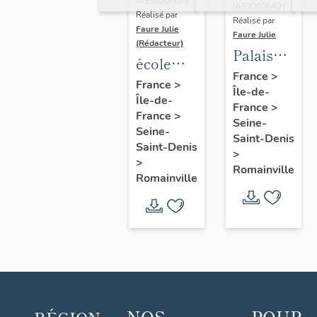
IA93000669 |
IA93000640 |
Réalisé par
Réalisé par
Faure Julie
Faure Julie
(Rédacteur)
Palais
école
des fêtes
France
>
primaire
France
>
Île-de-
(Le
Île-de-
Fraternité-
France
>
Pavillon)
France
>
Aubin
Seine-
Seine-
Saint-Denis
Saint-Denis
>
>
Romainville
Romainville
NOS
POUR