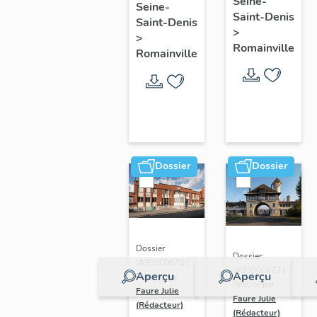
Seine-
Seine-
médico-
Saint-Denis
Saint-Denis
social
>
>
Romainville
Romainville
Dossier
Dossier
Dossier
Dossier
IA93000670 |
IA93000672 |
Aperçu
Aperçu
Réalisé par
Réalisé par
Faure Julie
Faure Julie
(Rédacteur)
(Rédacteur)