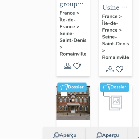
groupe
Usine de
scolaire
France
>
produits
France
>
Île-de-
Charcot-
Île-de-
pharmaceut
France
>
Barbusse
France
>
Roussel-
Seine-
Seine-
Saint-Denis
Uclaf,
Saint-Denis
>
puis
>
Romainville
Romainville
Sanofi-
Aventis
Dossier
Dossier
Dossier
Aperçu
Aperçu
Dossier