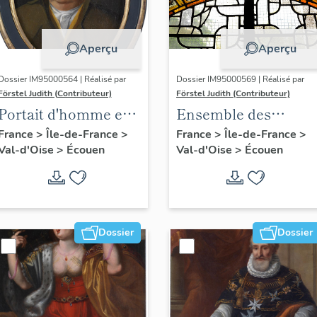
Aperçu
Aperçu
Dossier IM95000564 | Réalisé par
Dossier IM95000569 | Réalisé par
Förstel Judith (Contributeur)
Förstel Judith (Contributeur)
Portait d'homme en
Ensemble des
médaillon ovale.
verrières du XVIIIe
France
>
Île-de-France
>
France
>
Île-de-France
>
Val-d'Oise
>
Écouen
Val-d'Oise
>
Écouen
siècle
Dossier
Dossier