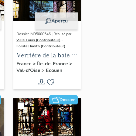
Aperçu
Dossier IM95000546 | Réalisé par
Ville Louis (Contributeur)
-
Förstel Judith (Contributeur)
Verrière de la baie 7 :
Dormition et
France
>
Île-de-France
>
Val-d'Oise
>
Écouen
Assomption de la
Vierge
Dossier