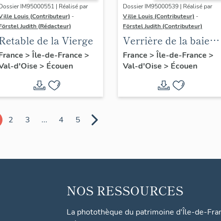
Dossier IM95000551 | Réalisé par
Dossier IM95000539 | Réalisé par
Ville Louis (Contributeur)
-
Ville Louis (Contributeur)
-
Förstel Judith (Rédacteur)
Förstel Judith (Contributeur)
Retable de la Vierge
Verrière de la baie
d'axe
France
>
Île-de-France
>
France
>
Île-de-France
>
Val-d'Oise
>
Écouen
Val-d'Oise
>
Écouen
2
3
...
4
5
NOS RESSOURCES
La photothèque du patrimoine d'Île-de-Fra