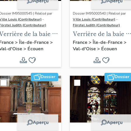
Aperçu
Aperçu
Dossier IM95000545 | Réalisé par
Dossier IM95000540 | Réalisé par
Ville Louis (Contributeur)
-
Ville Louis (Contributeur)
-
Förstel Judith (Contributeur)
Förstel Judith (Contributeur)
Verrière de la baie 6 :
Verrière de la baie 1 
Pietà et donateurs
scènes de la Passion
France
>
Île-de-France
>
France
>
Île-de-France
>
Val-d'Oise
>
Écouen
Val-d'Oise
>
Écouen
avec donateurs
Dossier
Dossier
Aperçu
Aperçu