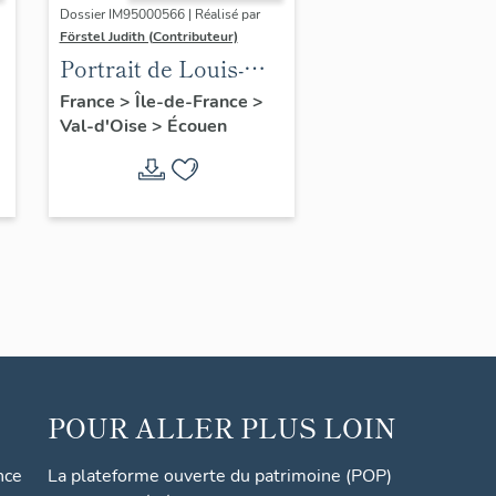
Dossier IM95000566 | Réalisé par
Förstel Judith (Contributeur)
Portrait de Louis-
Philippe
France
>
Île-de-France
>
Val-d'Oise
>
Écouen
POUR ALLER PLUS LOIN
nce
La plateforme ouverte du patrimoine (POP)