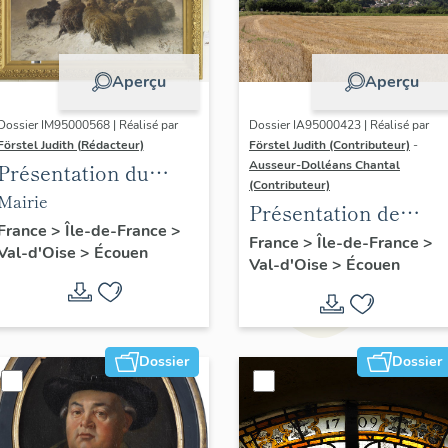
Aperçu
Aperçu
Dossier IM95000568 | Réalisé par
Dossier IA95000423 | Réalisé par
Förstel Judith (Rédacteur)
Förstel Judith (Contributeur)
-
Ausseur-Dolléans Chantal
Présentation du
(Contributeur)
mobilier de la mairie
Mairie
Présentation de
d'Ecouen
France
>
Île-de-France
>
l'étude d'Ecouen
France
>
Île-de-France
>
Val-d'Oise
>
Écouen
Val-d'Oise
>
Écouen
Dossier
Dossier