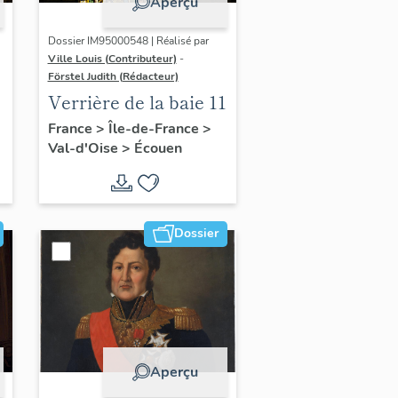
Aperçu
Dossier IM95000548 | Réalisé par
Ville Louis (Contributeur)
-
Förstel Judith (Rédacteur)
:
Verrière de la baie 11
,
France
>
Île-de-France
>
Val-d'Oise
>
Écouen
Dossier
Aperçu