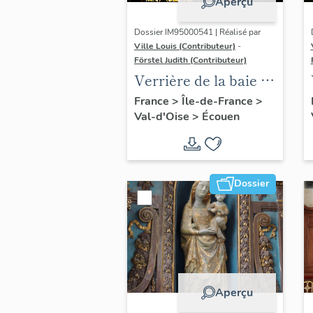
Aperçu
Dossier IM95000541 | Réalisé par
Ville Louis (Contributeur)
-
Förstel Judith (Contributeur)
Verrière de la baie 2 :
scènes de la Passion,
France
>
Île-de-France
>
Val-d'Oise
>
Écouen
avec donatrices
Dossier
Aperçu