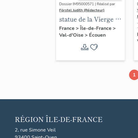
Dossier IM95000571 | Réalisé par
Förstel Judith (Rédacteur)
statue de la Vierge à
l'Enfant, XIVe siècle
France
>
Île-de-France
>
Val-d'Oise
>
Écouen
1
RÉGION
ÎLE-DE-FRANCE
2, rue Simone Veil
93400 Saint-Ouen