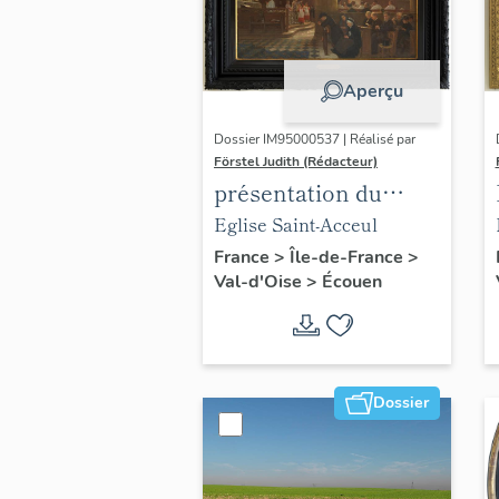
Aperçu
Dossier IM95000537 | Réalisé par
Förstel Judith (Rédacteur)
présentation du
mobilier de l'église
Eglise Saint-Acceul
d'Ecouen
France
>
Île-de-France
>
Val-d'Oise
>
Écouen
Dossier