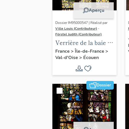
Aperçu
Dossier IM95000547 | Réalisé par
Ville Louis (Contributeur)
-
Förstel Judith (Contributeur)
Verrière de la baie 8 :
Vierge de douleur,
France
>
Île-de-France
>
Val-d'Oise
>
Écouen
avec la donatrice
Antoinette de la
Marck et ses filles
Dossier