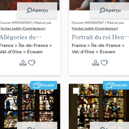
Aperçu
Aperçu
Dossier IM95000565 | Réalisé par
Dossier IM95000567 | Réalisé par
Förstel Judith (Contributeur)
Förstel Judith (Contributeur)
Allégories du
Portrait du roi Henri
Toucher et de la
IV
France
>
Île-de-France
>
France
>
Île-de-France
>
Val-d'Oise
>
Écouen
Val-d'Oise
>
Écouen
Vue.
Dossier
Dossier