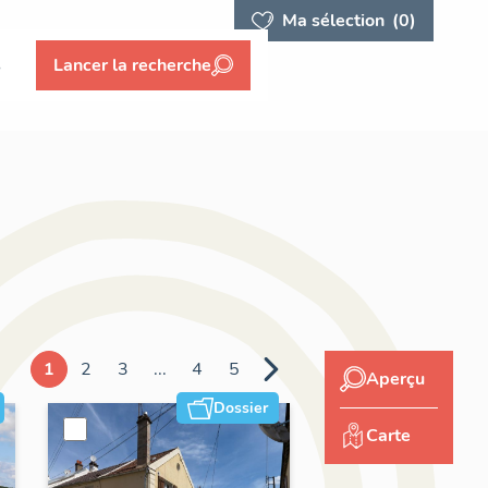
Ma sélection
(0)
s
Lancer la recherche
1
2
3
...
4
5
Aperçu
Dossier
Carte