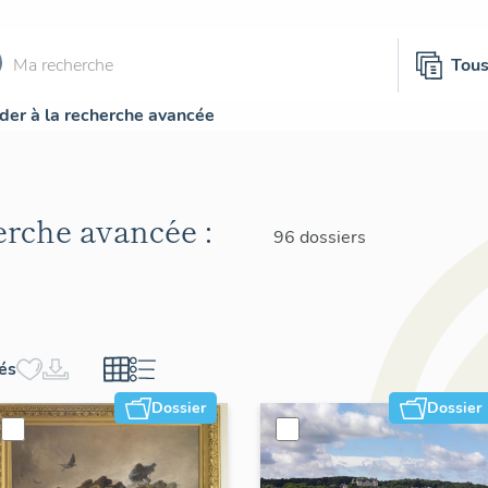
Tou
der à la recherche avancée
herche avancée :
96 dossiers
hés
Dossier
Dossier