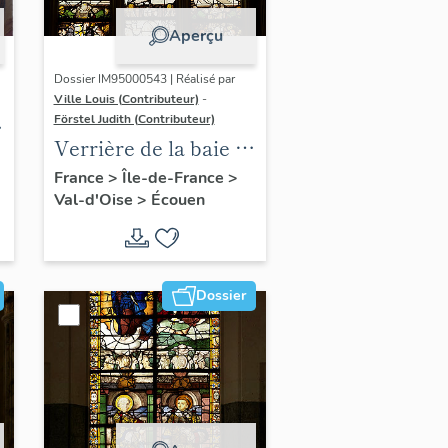
Aperçu
Dossier IM95000543 | Réalisé par
Ville Louis (Contributeur)
-
Förstel Judith (Contributeur)
Verrière de la baie 4 :
le Péché Originel et
France
>
Île-de-France
>
Val-d'Oise
>
Écouen
le Bon Pasteur, avec
donateur (Odet de
Coligny)
Dossier