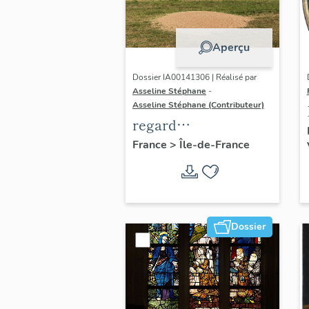
Aperçu
Dossier IA00141306 | Réalisé par
Asseline Stéphane
-
Asseline Stéphane (Contributeur)
regard
photographique sur
France
>
Île-de-France
les paysages de la
Plaine de France.
Dossier