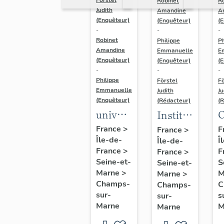
R
Robinet
Judith
A
Amandine
(Enquêteur)
(
(Enquêteur)
-
-
-
Robinet
Ph
Philippe
Amandine
E
Emmanuelle
(Enquêteur)
(
(Enquêteur)
-
-
-
Philippe
Fö
Förstel
Emmanuelle
Ju
Judith
(Enquêteur)
(
(Rédacteur)
université
Institut
de
D
français
France
>
F
France
>
Île-de-
Marne-
Î
Île-de-
d'urbanisme
France
>
F
France
>
la-
Seine-et-
S
Seine-et-
Vallée :
Marne
>
M
Marne
>
Maison
Champs-
C
Champs-
sur-
s
sur-
des
Marne
M
Marne
étudiants