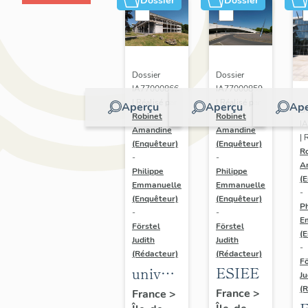
Dossier
Dossier
Dossier
Dossier
IA77000859
IA77000866
| Réalisé par
| Réalisé par
Aperçu
Aperçu
Ape
Do
Robinet
Robinet
I
Amandine
Amandine
| 
(Enquêteur)
(Enquêteur)
R
-
-
A
Philippe
Philippe
(
Emmanuelle
Emmanuelle
-
(Enquêteur)
(Enquêteur)
Ph
-
-
E
Förstel
Förstel
(
Judith
Judith
-
(Rédacteur)
(Rédacteur)
Fö
ESIEE
université
Ju
de
(
France
>
France
>