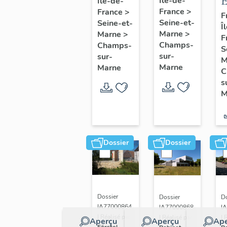
E
Île-de-
Île-de-
Marne-
France
>
France
>
d
la-
F
Seine-et-
Seine-et-
Î
p
Vallée :
Marne
>
Marne
>
F
e
bâtiment
Champs-
Champs-
S
sur-
sur-
Bois de
M
Marne
Marne
C
l'étang
s
M
Dossier
Dossier
Dossier
Do
Dossier
IA77000864
I
IA77000868
| Réalisé par
| 
| Réalisé par
Aperçu
Aperçu
Ape
Förstel