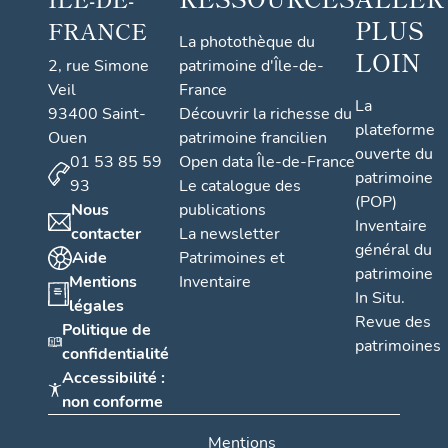
PLUS
FRANCE
La photothèque du
LOIN
2, rue Simone
patrimoine d'Île-de-
Veil
France
La
93400 Saint-
Découvrir la richesse du
plateforme
Ouen
patrimoine francilien
ouverte du
01 53 85 59
Open data Île-de-France
patrimoine
93
Le catalogue des
(POP)
Nous
publications
Inventaire
contacter
La newsletter
général du
Aide
Patrimoines et
patrimoine
Mentions
Inventaire
In Situ.
légales
Revue des
Politique de
patrimoines
confidentialité
Accessibilité :
non conforme
Mentions