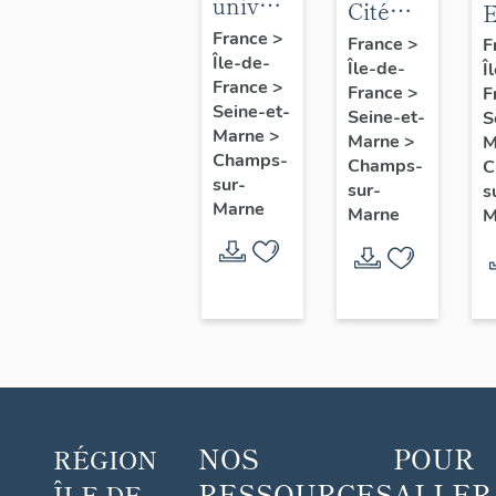
université
Cité
E
de
Descartes
France
>
d
France
>
F
Île-de-
Marne-
Île-de-
Î
d
France
>
France
>
la-
F
M
Seine-et-
Seine-et-
S
Vallée :
l
Marne
>
Marne
>
M
bâtiments
Champs-
V
Champs-
C
sur-
Rabelais
sur-
s
Marne
Marne
M
et
Lavoisier
NOS
POUR
RÉGION
RESSOURCES
ALLER
ÎLE-DE-