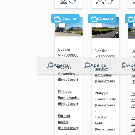
Dossier
Dossier
Dossier
Dossier
Do
IA77000865
IA77000870
I
| Réalisé par
| Réalisé par
| 
Aperçu
Aperçu
Ape
Robinet
Robinet
R
Amandine
Amandine
A
(Enquêteur)
(Enquêteur)
(
-
-
-
Philippe
Philippe
Ph
Emmanuelle
Emmanuelle
E
(Enquêteur)
(Enquêteur)
(
-
-
-
Förstel
Förstel
Fö
Judith
Judith
Ju
(Rédacteur)
(Rédacteur)
(