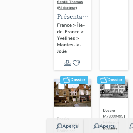
Gentili Thomas
(Rédacteur)
Présentation
de l'étude
France
>
Île-
de-France
>
Yvelines
>
Mantes-la-
Jolie
Dossier
Dossier
Dossier
IA78000495 |
Dossier
Réalisé par
IA78000985 |
Aperçu
Aperçu
Bussière
Réalisé par