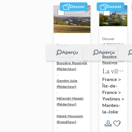
Dossier
Dossier
Dossier
IA78002174 |
Dossier
Réalisé par
IA78002272 |
Aperçu
Aperçu
Bussière
Réalisé par
Roselyne
Bussière Roselyne
La ville
(Rédacteur)
-
de
France
>
Gandini Julie
Île-de-
Mantes-
(Rédacteur)
France
>
-
la-Jolie
Yvelines
>
Mélandri Magali
(Rédacteur)
Mantes-
-
la-Jolie
Malek Houssam
(Enquêteur)
-