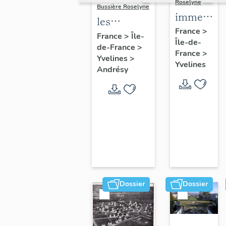
Roselyne
Bussière Roselyne
immeubles
les
maisons,
France
>
immeubles,
France
>
Île-
Île-de-
fermes
de-France
>
maisons et
France
>
Yvelines
>
fermes du
Yvelines
Andrésy
canton
d'Andrésy
Dossier
Dossier