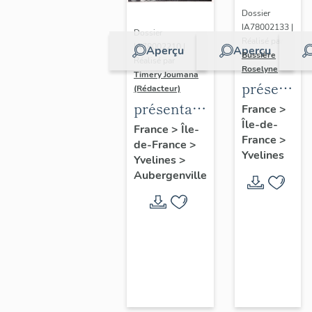
Dossier
IA78002133 |
Dossier
Réalisé par
IA78002210 |
Aperçu
Aperçu
Bussière
Réalisé par
Roselyne
Timery Joumana
présentat
(Rédacteur)
du
présentation
France
>
Île-de-
diagnostic
de l'étude
France
>
Île-
France
>
patrimonia
de-France
>
d'Elisabethville
Yvelines
Yvelines
>
urbain
Aubergenville
et
paysager
de
Seine-
Aval