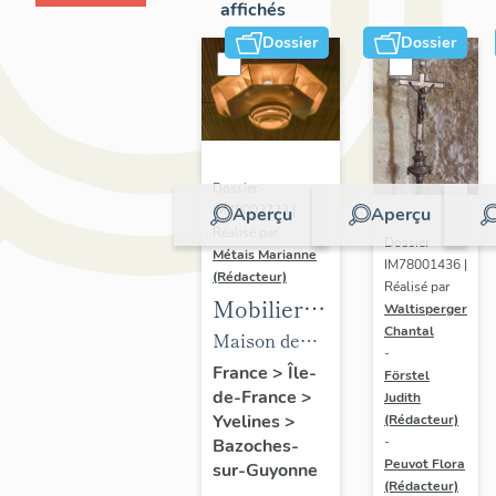
affichés
Dossier
Dossier
Dossier
IM78002723 |
Aperçu
Aperçu
Réalisé par
Dossier
Métais Marianne
IM78001436 |
(Rédacteur)
Réalisé par
Mobilier
Waltisperger
Chantal
de la
Maison de
-
maison
villégiature
France
>
Île-
Förstel
de-France
>
Louis
Judith
dite maison
Yvelines
>
(Rédacteur)
Carré
Louis Carré
-
Bazoches-
Peuvot Flora
sur-Guyonne
(Rédacteur)