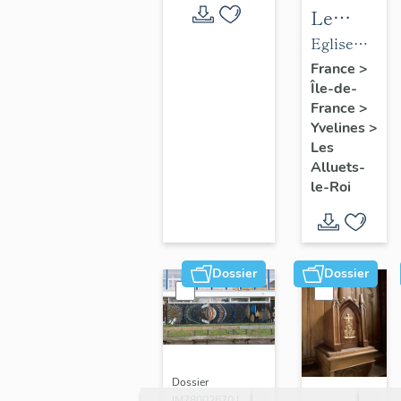
Le
mobilier
Eglise
de
paroissiale
France
>
Île-de-
l'église
Saint-
France
>
paroissial
Nicolas
Yvelines
>
Saint-
Les
Nicolas
Alluets-
le-Roi
Dossier
Dossier
Dossier
IM78002670 |