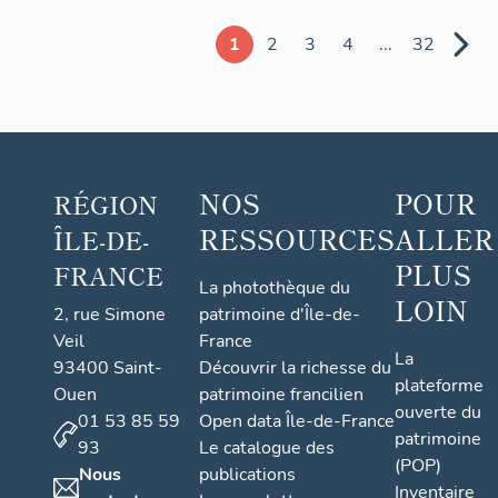
1
2
3
4
...
32
NOS
POUR
RÉGION
RESSOURCES
ALLER
ÎLE-DE-
PLUS
FRANCE
La photothèque du
LOIN
2, rue Simone
patrimoine d'Île-de-
Veil
France
La
93400 Saint-
Découvrir la richesse du
plateforme
Ouen
patrimoine francilien
ouverte du
01 53 85 59
Open data Île-de-France
patrimoine
93
Le catalogue des
(POP)
Nous
publications
Inventaire