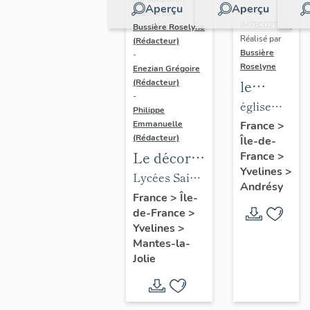
Aperçu
Aperçu
Dossier
Réalisé par
IM78002588 |
Bussière Roselyne
Réalisé par
(Rédacteur)
Bussière
-
Roselyne
Enezian Grégoire
le
(Rédacteur)
-
mobilier
église
Philippe
de
paroissiale
Emmanuelle
France
>
(Rédacteur)
Île-de-
l'église
Saint-
Le décor
France
>
Saint-
Germain
Yvelines
>
des lycées
Lycées Saint-
Germain-
Andrésy
de Mantes
Exupéry et
France
>
Île-
de-
de-France
>
Jean Rostand
Paris
Yvelines
>
(liste
Mantes-la-
supplémen
Jolie