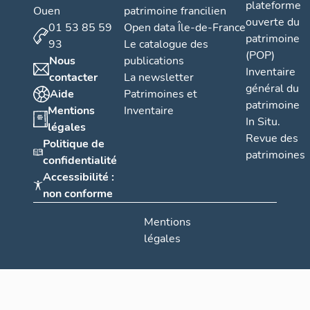
plateforme
Ouen
patrimoine francilien
ouverte du
01 53 85 59
Open data Île-de-France
patrimoine
93
Le catalogue des
(POP)
Nous
publications
Inventaire
contacter
La newsletter
général du
Aide
Patrimoines et
patrimoine
Mentions
Inventaire
In Situ.
légales
Revue des
Politique de
patrimoines
confidentialité
Accessibilité :
non conforme
Mentions
légales