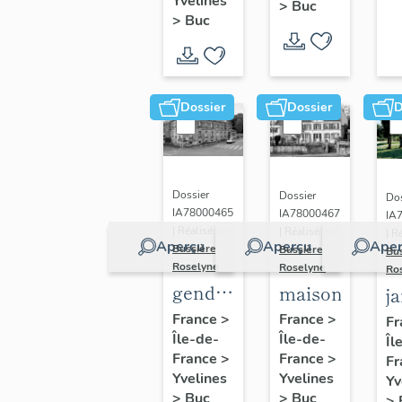
(n°1)
Yvelines
>
Buc
(n°2)
>
Buc
Dossier
Dossier
D
Dossier
Dossier
Dos
IA78000465
IA78000467
IA
| Réalisé par
| Réalisé par
| R
Aperçu
Aperçu
Aper
Bussière
Bussière
Bu
Roselyne
Roselyne
Ro
gendarmerie,
maison
j
actuellement
France
>
France
>
Fr
Île-de-
immeuble
Île-de-
Îl
France
>
France
>
Fr
Yvelines
Yvelines
Yv
>
Buc
>
Buc
>