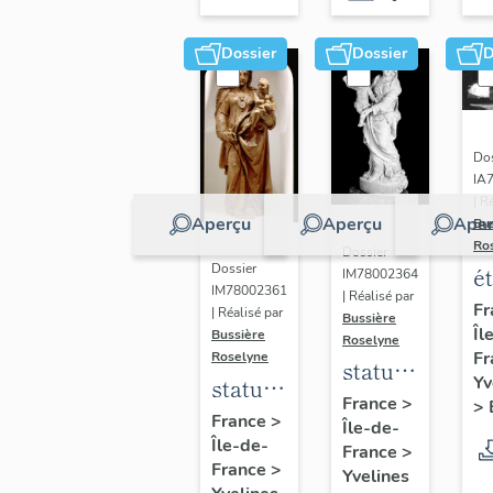
Dossier
Dossier
D
Dos
IA
| R
Aperçu
Aperçu
Aper
Bu
Ro
Dossier
Dossier
é
IM78002364
IM78002361
| Réalisé par
a
Fr
| Réalisé par
Bussière
Îl
di
Bussière
Roselyne
Fr
Roselyne
a
statue :
Yv
statue :
L
Vierge
France
>
>
Vierge
France
>
B
Île-de-
à
Île-de-
à
France
>
l'Enfant
France
>
Yvelines
l'Enfant