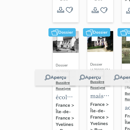
Dossier
Dossier
D
Dossier
Dossier
IA78000474
IA78000453
Dos
| Réalisé par
Aperçu
Aperçu
Aper
| Réalisé par
IA
Bussière
Bussière
| R
Roselyne
Roselyne
Bu
maison
école
Ro
dite
primaire
France
>
France
>
a
Île-de-
villa
Île-de-
de
di
Fr
France
>
France
>
Saint
filles,
Îl
A
Yvelines
Yvelines
Marie
actuellement
Fr