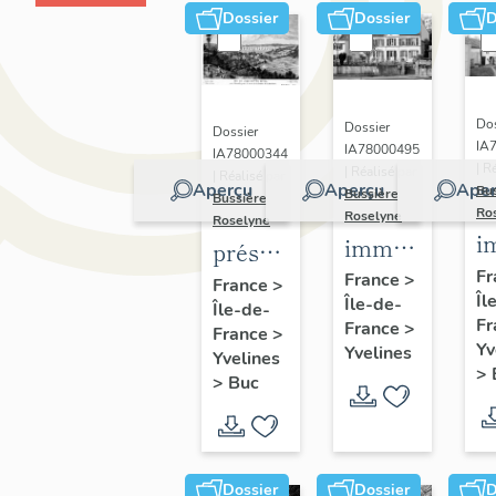
Dossier
Dossier
D
Dos
Dossier
Dossier
IA
IA78000495
IA78000344
| R
| Réalisé par
| Réalisé par
Aperçu
Aperçu
Aper
Bu
Bussière
Bussière
Ro
Roselyne
Roselyne
i
immeubles,
présentation
m
maisons,
Fr
de la
France
>
France
>
Îl
f
Île-de-
fermes
Île-de-
commune
Fr
France
>
France
>
de Buc
Yv
Yvelines
Yvelines
>
>
Buc
Dossier
Dossier
D