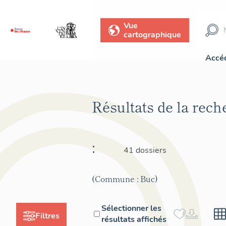
Vue
cartographique
Accéd
Résultats de la rec
:
41 dossiers
(Commune : Buc)
Sélectionner les
Filtres
résultats affichés