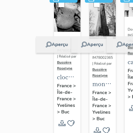
Dos
IM
| R
Aperçu
Aperçu
Aper
Dossier
Bu
IM78002362
Dossier
Ro
| Réalisé par
IM78002365
c
Bussière
| Réalisé par
s
Roselyne
Bussière
Fr
cloche
Roselyne
Îl
monument
Fr
dite
France
>
Yv
funéraire
Île-de-
Louise
France
>
>
France
>
Île-de-
de
Auguste
Yvelines
France
>
Jean
Adélaïde
>
Buc
Yvelines
Casale
>
Buc