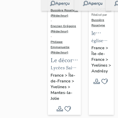
Aperçu
Aperçu
Dossier
Réalisé par
IM78002588 |
Bussière Roselyne
Réalisé par
(Rédacteur)
Bussière
-
Roselyne
Enezian Grégoire
le
(Rédacteur)
-
mobilier
église
Philippe
de
paroissiale
Emmanuelle
France
>
(Rédacteur)
Île-de-
l'église
Saint-
Le décor
France
>
Saint-
Germain
Yvelines
>
des lycées
Lycées Saint-
Germain-
Andrésy
de Mantes
Exupéry et
France
>
Île-
de-
de-France
>
Jean Rostand
Paris
Yvelines
>
(liste
Mantes-la-
supplémen
Jolie