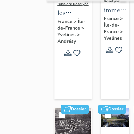
Roselyne
Bussière Roselyne
immeubles
les
maisons,
France
>
immeubles,
France
>
Île-
Île-de-
fermes
de-France
>
maisons et
France
>
Yvelines
>
fermes du
Yvelines
Andrésy
canton
d'Andrésy
Dossier
Dossier