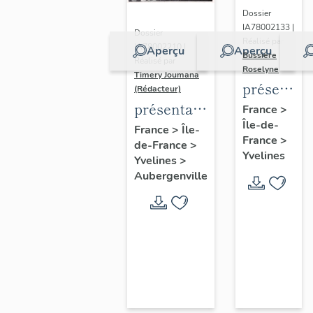
Dossier
IA78002133 |
Dossier
Réalisé par
IA78002210 |
Aperçu
Aperçu
Bussière
Réalisé par
Roselyne
Timery Joumana
présentat
(Rédacteur)
du
présentation
France
>
Île-de-
diagnostic
de l'étude
France
>
Île-
France
>
patrimonia
de-France
>
d'Elisabethville
Yvelines
Yvelines
>
urbain
Aubergenville
et
paysager
de
Seine-
Aval