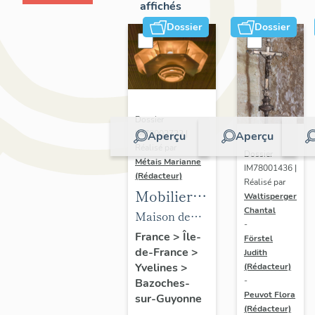
affichés
Dossier
Dossier
Dossier
IM78002723 |
Aperçu
Aperçu
Réalisé par
Dossier
Métais Marianne
IM78001436 |
(Rédacteur)
Réalisé par
Mobilier
Waltisperger
Chantal
de la
Maison de
-
maison
villégiature
France
>
Île-
Förstel
de-France
>
Louis
Judith
dite maison
Yvelines
>
(Rédacteur)
Carré
Louis Carré
-
Bazoches-
Peuvot Flora
sur-Guyonne
(Rédacteur)