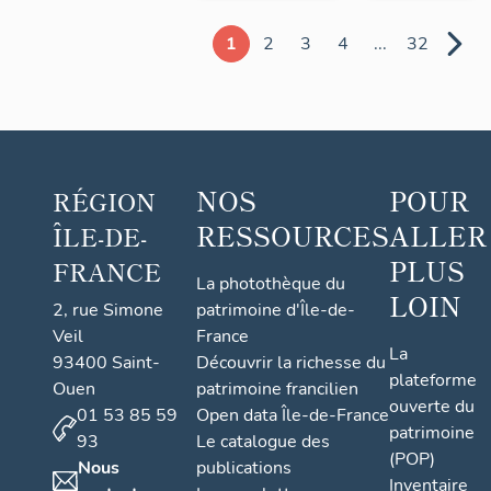
1
2
3
4
...
32
NOS
POUR
RÉGION
RESSOURCES
ALLER
ÎLE-DE-
PLUS
FRANCE
La photothèque du
LOIN
2, rue Simone
patrimoine d'Île-de-
Veil
France
La
93400 Saint-
Découvrir la richesse du
plateforme
Ouen
patrimoine francilien
ouverte du
01 53 85 59
Open data Île-de-France
patrimoine
93
Le catalogue des
(POP)
Nous
publications
Inventaire