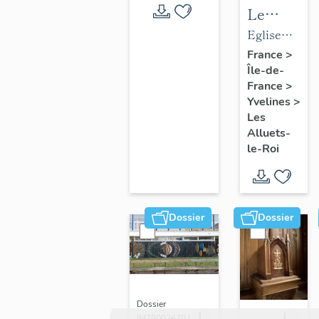
Le
mobilier
Eglise
de
paroissiale
France
>
Île-de-
l'église
Saint-
France
>
paroissial
Nicolas
Yvelines
>
Saint-
Les
Nicolas
Alluets-
le-Roi
Dossier
Dossier
Dossier
IM78002670 |