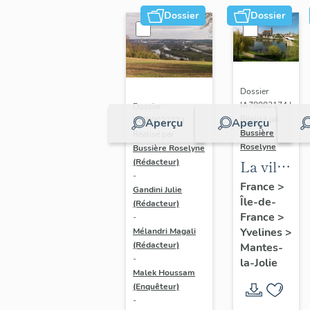
Dossier
Dossier
Dossier
IA78002174 |
Dossier
Réalisé par
IA78002272 |
Aperçu
Aperçu
Bussière
Réalisé par
Roselyne
Bussière Roselyne
La ville
(Rédacteur)
-
de
France
>
Gandini Julie
Île-de-
Mantes-
(Rédacteur)
France
>
-
la-Jolie
Yvelines
>
Mélandri Magali
(Rédacteur)
Mantes-
-
la-Jolie
Malek Houssam
(Enquêteur)
-