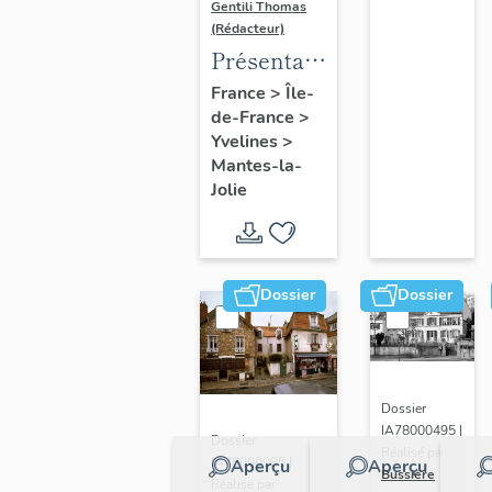
Gentili Thomas
(Rédacteur)
Présentation
de l'étude
France
>
Île-
de-France
>
Yvelines
>
Mantes-la-
Jolie
Dossier
Dossier
Dossier
IA78000495 |
Dossier
Réalisé par
IA78000985 |
Aperçu
Aperçu
Bussière
Réalisé par