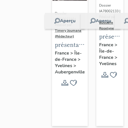
Dossier
IA78002133 |
Dossier
Réalisé par
IA78002210 |
Aperçu
Aperçu
Bussière
Réalisé par
Roselyne
Timery Joumana
présentat
(Rédacteur)
du
présentation
France
>
Île-de-
diagnostic
de l'étude
France
>
Île-
France
>
patrimonia
de-France
>
d'Elisabethville
Yvelines
Yvelines
>
urbain
Aubergenville
et
paysager
de
Seine-
Aval