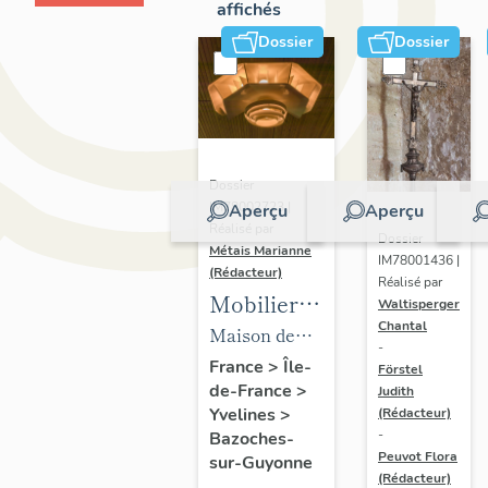
affichés
Dossier
Dossier
Dossier
IM78002723 |
Aperçu
Aperçu
Réalisé par
Dossier
Métais Marianne
IM78001436 |
(Rédacteur)
Réalisé par
Mobilier
Waltisperger
Chantal
de la
Maison de
-
maison
villégiature
France
>
Île-
Förstel
de-France
>
Louis
Judith
dite maison
Yvelines
>
(Rédacteur)
Carré
Louis Carré
-
Bazoches-
Peuvot Flora
sur-Guyonne
(Rédacteur)