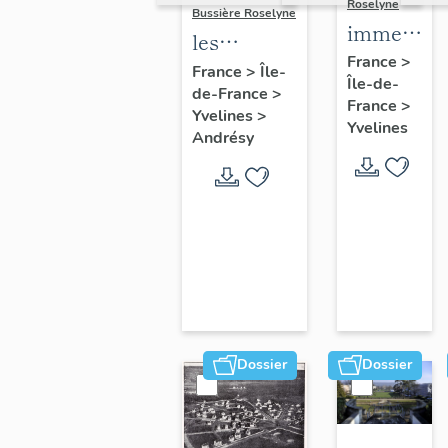
Roselyne
Bussière Roselyne
immeubles
les
maisons,
France
>
immeubles,
France
>
Île-
Île-de-
fermes
de-France
>
maisons et
France
>
Yvelines
>
fermes du
Yvelines
Andrésy
canton
d'Andrésy
Dossier
Dossier