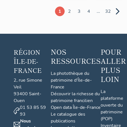
1
2
3
4
...
32
NOS
POUR
RÉGION
RESSOURCES
ALLER
ÎLE-DE-
PLUS
FRANCE
La photothèque du
LOIN
2, rue Simone
patrimoine d'Île-de-
Veil
France
La
93400 Saint-
Découvrir la richesse du
plateforme
Ouen
patrimoine francilien
ouverte du
01 53 85 59
Open data Île-de-France
patrimoine
93
Le catalogue des
(POP)
Nous
publications
Inventaire