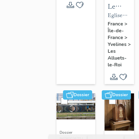
Le
mobilier
Eglise
de
paroissiale
France
>
Île-de-
l'église
Saint-
France
>
paroissial
Nicolas
Yvelines
>
Saint-
Les
Nicolas
Alluets-
le-Roi
Dossier
Dossier
Dossier
IM78002670 |