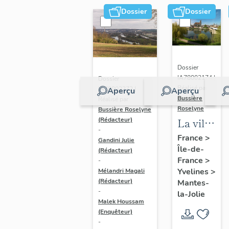
Dossier
Dossier
Dossier
IA78002174 |
Dossier
Réalisé par
IA78002272 |
Aperçu
Aperçu
Bussière
Réalisé par
Roselyne
Bussière Roselyne
La ville
(Rédacteur)
-
de
France
>
Gandini Julie
Île-de-
Mantes-
(Rédacteur)
France
>
-
la-Jolie
Yvelines
>
Mélandri Magali
(Rédacteur)
Mantes-
-
la-Jolie
Malek Houssam
(Enquêteur)
-