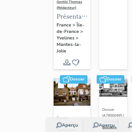
Gentili Thomas
(Rédacteur)
Présentation
de l'étude
France
>
Île-
de-France
>
Yvelines
>
Mantes-la-
Jolie
Dossier
Dossier
Dossier
IA78000495 |
Dossier
Réalisé par
IA78000985 |
Aperçu
Aperçu
Bussière
Réalisé par