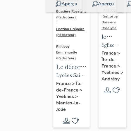
Aperçu
Aperçu
Dossier
Réalisé par
IM78002588 |
Bussière Roselyne
Réalisé par
(Rédacteur)
Bussière
-
Roselyne
Enezian Grégoire
le
(Rédacteur)
-
mobilier
église
Philippe
de
paroissiale
Emmanuelle
France
>
(Rédacteur)
Île-de-
l'église
Saint-
Le décor
France
>
Saint-
Germain
Yvelines
>
des lycées
Lycées Saint-
Germain-
Andrésy
de Mantes
Exupéry et
France
>
Île-
de-
de-France
>
Jean Rostand
Paris
Yvelines
>
(liste
Mantes-la-
supplémen
Jolie