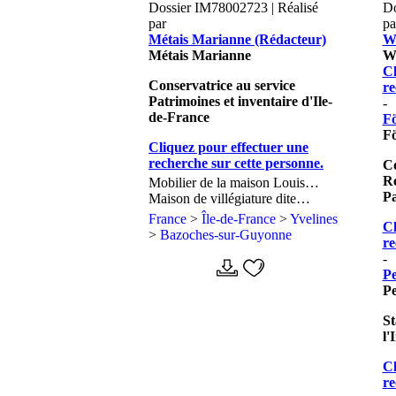
Dossier IM78002723 | Réalisé
Do
par
pa
Métais Marianne (Rédacteur)
Wa
Métais Marianne
Wa
Cl
Conservatrice au service
re
Patrimoines et inventaire d'Ile-
-
de-France
Fö
Fö
Cliquez pour effectuer une
recherche sur cette personne.
Co
Ré
Mobilier de la maison Louis
Pa
Carré
Maison de villégiature dite
maison Louis Carré
France
>
Île-de-France
>
Yvelines
Cl
>
Bazoches-sur-Guyonne
re
-
Pe
Pe
St
l'
Cl
re