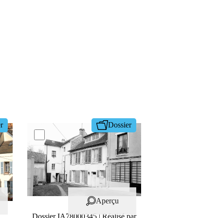
r
Dossier
Aperçu
Dossier IA78000345 | Réalisé par