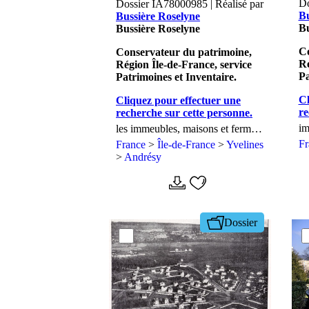
Do
Dossier IA78000985 | Réalisé par
Bu
Bussière Roselyne
Bu
Bussière Roselyne
Co
Conservateur du patrimoine,
Ré
Région Île-de-France, service
Pa
Patrimoines et Inventaire.
Cl
Cliquez pour effectuer une
re
recherche sur cette personne.
im
les immeubles, maisons et fermes
du canton d'Andrésy
F
France
>
Île-de-France
>
Yvelines
>
Andrésy
Dossier