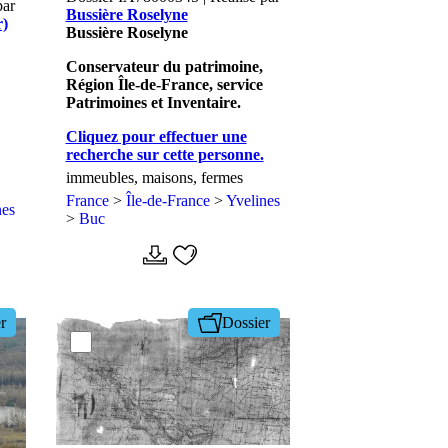
par
Bussière Roselyne
r)
Bussière Roselyne
Conservateur du patrimoine,
Région Île-de-France, service
Patrimoines et Inventaire.
Cliquez pour effectuer une
recherche sur cette personne.
immeubles, maisons, fermes
France
>
Île-de-France
>
Yvelines
nes
>
Buc
r
Dossier