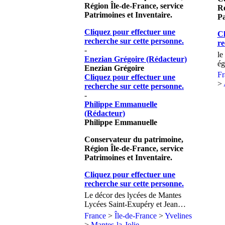
Région Île-de-France, service
Ré
Patrimoines et Inventaire.
Pa
Cliquez pour effectuer une
Cl
recherche sur cette personne.
re
-
le
Enezian Grégoire (Rédacteur)
Ge
ég
Enezian Grégoire
su
F
Cliquez pour effectuer une
>
recherche sur cette personne.
-
Philippe Emmanuelle
(Rédacteur)
Philippe Emmanuelle
Conservateur du patrimoine,
Région Île-de-France, service
Patrimoines et Inventaire.
Cliquez pour effectuer une
recherche sur cette personne.
Le décor des lycées de Mantes
Lycées Saint-Exupéry et Jean
Rostand
France
>
Île-de-France
>
Yvelines
>
Mantes-la-Jolie