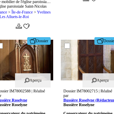
 mobilier de l'église paroissiale
int-Nicolas
lise paroissiale Saint-Nicolas
rance
>
Île-de-France
>
Yvelines
Les Alluets-le-Roi
Dossier
Dossie
Aperçu
Aperçu
ssier IM78002588 | Réalisé
Dossier IM78002715 | Réalisé
r
par
ssière Roselyne
Bussière Roselyne (Rédacteu
ssière Roselyne
Bussière Roselyne
nservateur du patrimoine,
Conservateur du patrimoine,