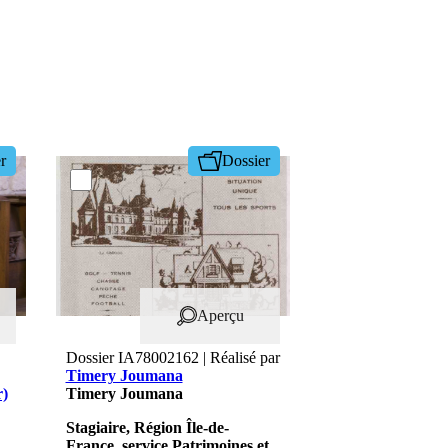
r
Dossier
Aperçu
Dossier IA78002162 | Réalisé par
Timery Joumana
r)
Timery Joumana
Stagiaire, Région Île-de-
France, service Patrimoines et