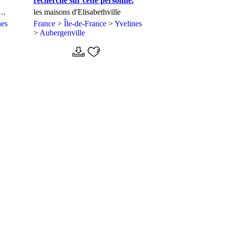
recherche sur cette personne.
les maisons d'Elisabethville
nes
France
>
Île-de-France
>
Yvelines
>
Aubergenville