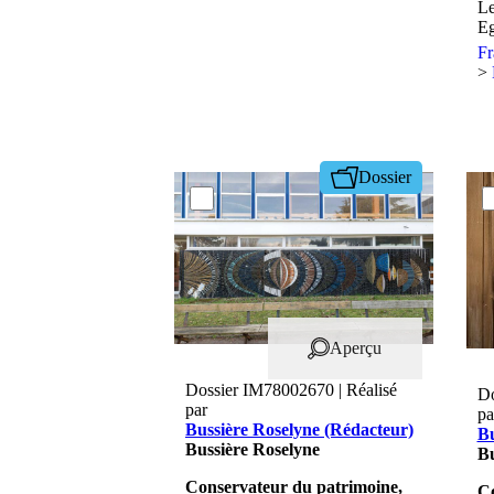
Le
Sa
Eg
F
>
Dossier
Aperçu
Dossier IM78002670 | Réalisé
Do
par
pa
Bussière Roselyne (Rédacteur)
Bu
Bussière Roselyne
Bu
Conservateur du patrimoine,
Co