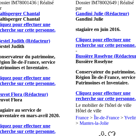
ssier IM78001436 | Réalisé
Dossier IM78002649 | Réalisé
r
par
ltisperger Chantal
Gandini Julie (Rédacteur)
ltisperger Chantal
Gandini Julie
iquez pour effectuer une
stagiaire en juin 2016.
cherche sur cette personne.
Cliquez pour effectuer une
rstel Judith (Rédacteur)
recherche sur cette personne.
rstel Judith
-
Bussière Roselyne (Rédacteu
nservateur du patrimoine,
Bussière Roselyne
gion Île-de-France, service
trimoines et Inventaire.
Conservateur du patrimoine,
Région Île-de-France, service
iquez pour effectuer une
Patrimoines et Inventaire.
cherche sur cette personne.
Cliquez pour effectuer une
uvot Flora (Rédacteur)
recherche sur cette personne.
uvot Flora
Le mobilier de l'hôtel de ville
agiaire au service de
Hôtel de ville
Inventaire en mars-avril 2020.
France
>
Île-de-France
>
Yveli
>
Mantes-la-Jolie
iquez pour effectuer une
cherche sur cette personne.