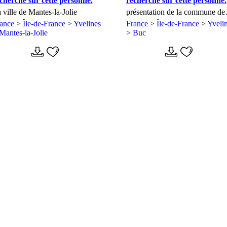
cherche sur cette personne.
recherche sur cette personne.
 ville de Mantes-la-Jolie
présentation de la commune de
Buc
rance
>
Île-de-France
>
Yvelines
France
>
Île-de-France
>
Yveli
Mantes-la-Jolie
>
Buc