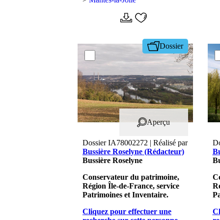
Dossier
Aperçu
Dossier IA78002272 | Réalisé par
Do
Bussière Roselyne (Rédacteur)
Bu
Bussière Roselyne
Bu
Conservateur du patrimoine,
Co
Région Île-de-France, service
Ré
Patrimoines et Inventaire.
Pa
Cliquez pour effectuer une
Cl