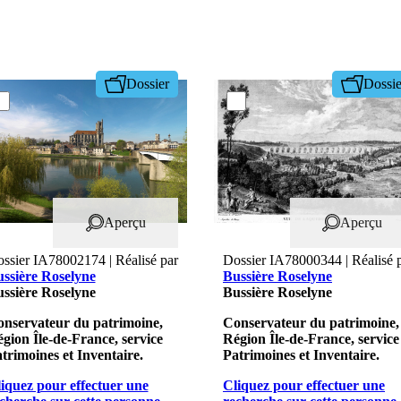
Dossier
Dossie
Aperçu
Aperçu
ssier IA78002174 | Réalisé par
Dossier IA78000344 | Réalisé 
ssière Roselyne
Bussière Roselyne
ssière Roselyne
Bussière Roselyne
nservateur du patrimoine,
Conservateur du patrimoine,
gion Île-de-France, service
Région Île-de-France, service
trimoines et Inventaire.
Patrimoines et Inventaire.
iquez pour effectuer une
Cliquez pour effectuer une