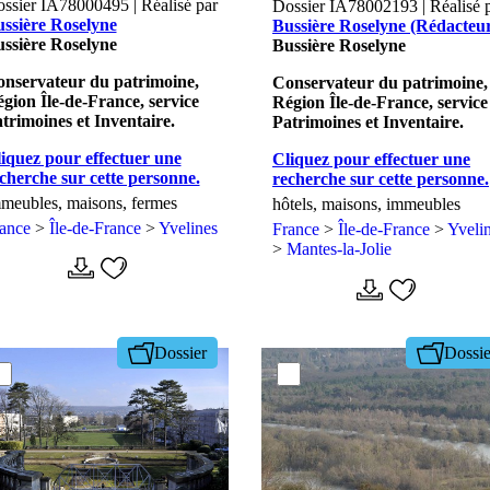
ssier IA78000495 | Réalisé par
Dossier IA78002193 | Réalisé 
ssière Roselyne
Bussière Roselyne (Rédacteu
ssière Roselyne
Bussière Roselyne
nservateur du patrimoine,
Conservateur du patrimoine,
gion Île-de-France, service
Région Île-de-France, service
trimoines et Inventaire.
Patrimoines et Inventaire.
iquez pour effectuer une
Cliquez pour effectuer une
cherche sur cette personne.
recherche sur cette personne.
meubles, maisons, fermes
hôtels, maisons, immeubles
rance
>
Île-de-France
>
Yvelines
France
>
Île-de-France
>
Yveli
>
Mantes-la-Jolie
Dossier
Dossie