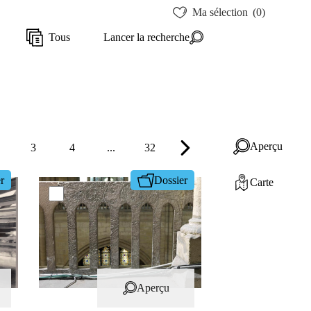
Ma sélection
(0)
Tous
Lancer la recherche
Aperçu
3
4
...
32
r
Dossier
Carte
Aperçu