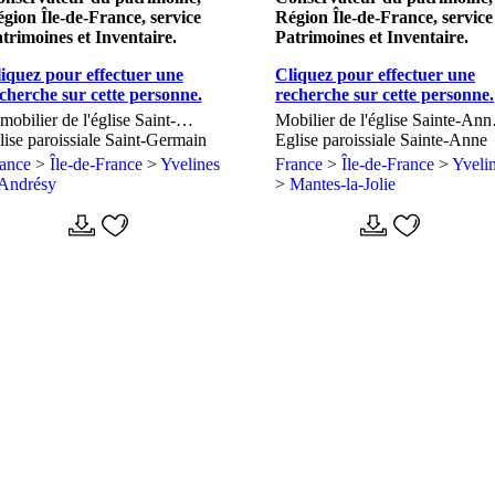
gion Île-de-France, service
Région Île-de-France, service
trimoines et Inventaire.
Patrimoines et Inventaire.
iquez pour effectuer une
Cliquez pour effectuer une
cherche sur cette personne.
recherche sur cette personne.
 mobilier de l'église Saint-
Mobilier de l'église Sainte-Ann
rmain-de-Paris (liste
lise paroissiale Saint-Germain
de Gassicourt
Eglise paroissiale Sainte-Anne
pplémentaire)
rance
>
Île-de-France
>
Yvelines
France
>
Île-de-France
>
Yveli
Andrésy
>
Mantes-la-Jolie