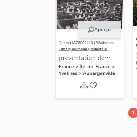
Aperçu
Dossier IA78002210 | Réalisé par
Timery Joumana (Rédacteur)
présentation de
l'étude
France
>
Île-de-France
>
Yvelines
>
Aubergenville
d'Elisabethville
1