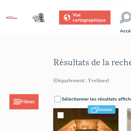
Vue
cartographique
Accé
Résultats de la rec
(Département : Yvelines)
Sélectionner les résultats affic
Filtres
Dossier