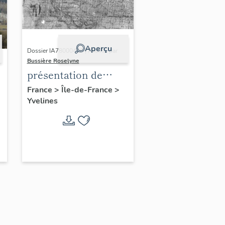
Aperçu
Dossier IA78000496 | Réalisé par
Bussière Roselyne
présentation de
l'étude du
France
>
Île-de-France
>
Yvelines
patrimoine de l'aire
d'étude Versailles
périphérie sud
-