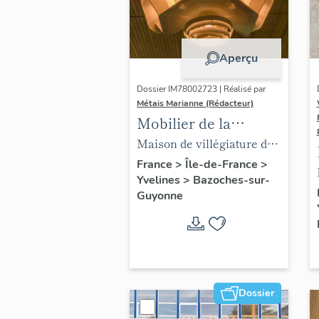
Aperçu
Dossier IM78002723 | Réalisé par
Métais Marianne (Rédacteur)
Mobilier de la
maison Louis Carré
Maison de villégiature dite
maison Louis Carré
France
>
Île-de-France
>
Yvelines
>
Bazoches-sur-
Guyonne
Dossier