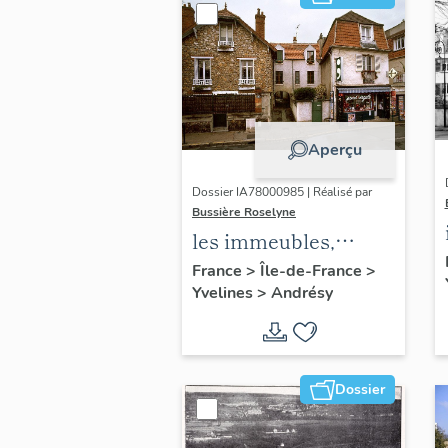
Aperçu
Dossier IA78000985 | Réalisé par
Bussière Roselyne
les immeubles,
maisons et fermes
France
>
Île-de-France
>
Yvelines
>
Andrésy
du canton d'Andrésy
Dossier