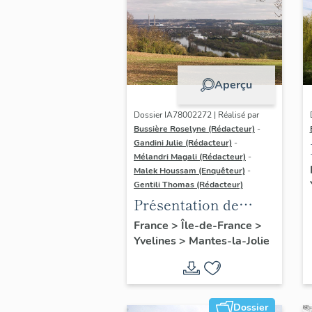
Aperçu
Dossier IA78002272 | Réalisé par
Bussière Roselyne (Rédacteur)
-
Gandini Julie (Rédacteur)
-
Mélandri Magali (Rédacteur)
-
Malek Houssam (Enquêteur)
-
Gentili Thomas (Rédacteur)
Présentation de
l'étude
France
>
Île-de-France
>
Yvelines
>
Mantes-la-Jolie
Dossier