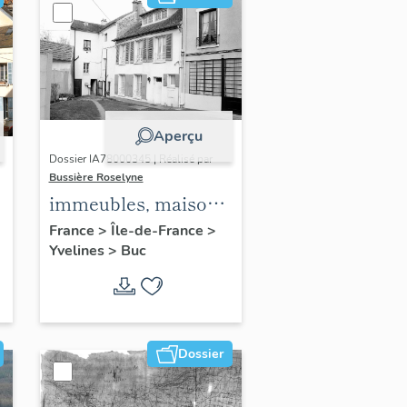
Aperçu
Dossier IA78000345 | Réalisé par
Bussière Roselyne
immeubles, maisons,
fermes
France
>
Île-de-France
>
Yvelines
>
Buc
Dossier