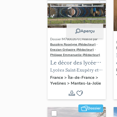
Aperçu
Dossier IM78002670 | Réalisé par
Bussière Roselyne (Rédacteur)
-
Enezian Grégoire (Rédacteur)
-
Philippe Emmanuelle (Rédacteur)
Le décor des lycées
de Mantes
Lycées Saint-Exupéry et
Jean Rostand
France
>
Île-de-France
>
Yvelines
>
Mantes-la-Jolie
Dossier