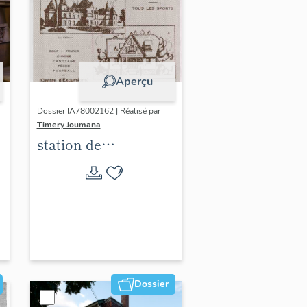
Aperçu
Dossier IA78002162 | Réalisé par
Timery Joumana
station de
villégiature
d'Elisabethville
Dossier