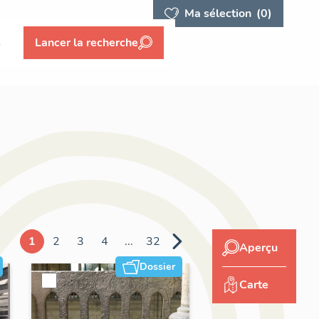
Ma sélection
(0)
s
Lancer la recherche
1
2
3
4
...
32
Aperçu
Dossier
Carte