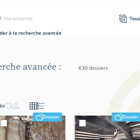
Tou
der à la recherche avancée
herche avancée :
630 dossiers
hés
Dossier
Dossier