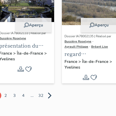
Aperçu
Aperçu
Dossier IA78002133 | Réalisé par
Dossier IA78002135 | Réalisé par
Bussière Roselyne
Bussière Roselyne
-
présentation du
Ayrault Philippe
-
Bréant Lise
diagnostic
regard
France
>
Île-de-France
>
Yvelines
patrimonial, urbain
photographique sur
France
>
Île-de-France
>
et paysager de Seine-
Yvelines
le territoire de Seine
Aval
Aval
2
3
4
...
32