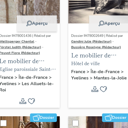
Aperçu
Aperçu
Dossier IM78001436 | Réalisé par
Dossier IM78002649 | Réalisé par
Waltisperger Chantal
-
Gandini Julie (Rédacteur)
-
Förstel Judith (Rédacteur)
-
Bussière Roselyne (Rédacteur)
Peuvot Flora (Rédacteur)
Le mobilier de
Le mobilier de
l'hôtel de ville
Hôtel de ville
l'église paroissiale
Eglise paroissiale Saint-
France
>
Île-de-France
>
Saint-Nicolas
Nicolas
France
>
Île-de-France
>
Yvelines
>
Mantes-la-Jolie
Yvelines
>
Les Alluets-le-
Roi
Dossier
Dossier