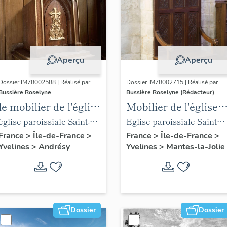
Aperçu
Aperçu
Dossier IM78002588 | Réalisé par
Dossier IM78002715 | Réalisé par
Bussière Roselyne
Bussière Roselyne (Rédacteur)
le mobilier de l'église
Mobilier de l'église
Saint-Germain-de-
Sainte-Anne de
église paroissiale Saint-
Eglise paroissiale Sainte-
Paris (liste
Gassicourt
Germain
Anne
France
>
Île-de-France
>
France
>
Île-de-France
>
Yvelines
>
Andrésy
Yvelines
>
Mantes-la-Jolie
supplémentaire)
Dossier
Dossier