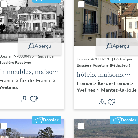
Aperçu
Aperçu
Dossier IA78000495 | Réalisé par
Dossier IA78002193 | Réalisé par
Bussière Roselyne
Bussière Roselyne (Rédacteur)
immeubles, maisons,
hôtels, maisons,
fermes
France
>
Île-de-France
>
immeubles
France
>
Île-de-France
>
Yvelines
Yvelines
>
Mantes-la-Jolie
Dossier
Dossier