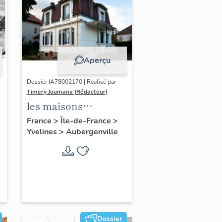
Aperçu
Dossier IA78002170 | Réalisé par
Timery Joumana (Rédacteur)
les maisons
d'Elisabethville
France
>
Île-de-France
>
Yvelines
>
Aubergenville
Dossier