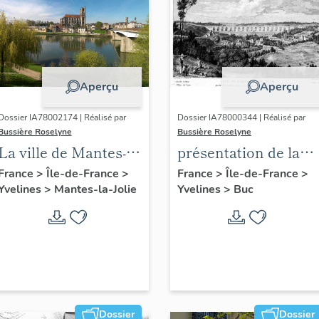
Aperçu
Aperçu
Dossier IA78002174 | Réalisé par
Dossier IA78000344 | Réalisé par
Bussière Roselyne
Bussière Roselyne
La ville de Mantes-la-
présentation de la
Jolie
commune de Buc
France
>
Île-de-France
>
France
>
Île-de-France
>
Yvelines
>
Mantes-la-Jolie
Yvelines
>
Buc
Dossier
Dossier