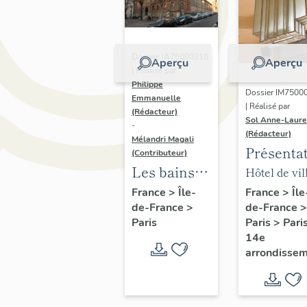
Dossier IA75000310
Aperçu
Aperçu
| Réalisé par
Philippe
Dossier IM7500
Emmanuelle
| Réalisé par
(Rédacteur)
Sol Anne-Laure
-
(Rédacteur)
Mélandri Magali
Présenta
(Contributeur)
du mobili
Les bains
Hôtel de vil
de la mai
douches
annexe
France
>
Île
France
>
Île-
de-France
>
de-France
>
annexe
municipaux
Paris
>
Pari
Paris
de la ville
14e
de Paris
arrondisse