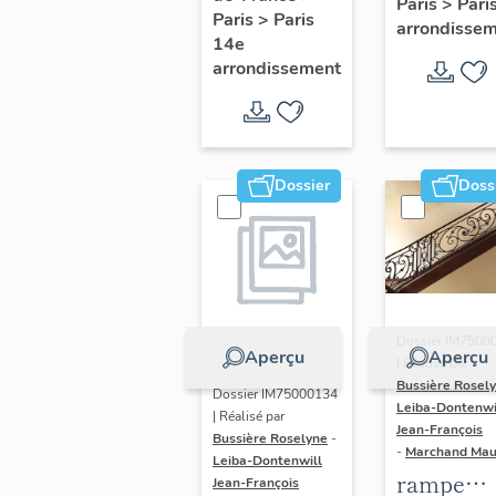
Paris
>
Pari
l' hôtel d
Paris
>
Paris
Adolescents
arrondisse
Sandrevil
14e
arrondissement
(non étud
Dossier
Doss
Dossier IM7500
Aperçu
Aperçu
| Réalisé par
Bussière Rosel
Dossier IM75000134
Leiba-Dontenwi
| Réalisé par
Jean-François
Bussière Roselyne
-
-
Marchand Ma
Leiba-Dontenwill
rampe
Jean-François