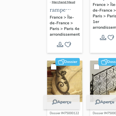
-
Marchand Maud
d'appui,
France
>
Île
rampe
de-France
>
escalier 
d'appui,
Paris
>
Pari
France
>
Île-
la maison
1er
de-France
>
escalier de
porte
arrondisse
Paris
>
Paris 4e
la maison à
cochère
arrondissement
porte
(non étud
cochère
dite hôtel
Charpentier
Dossier
Doss
(non étudié)
Aperçu
Aperçu
Dossier IM75000122
Dossier IM7500