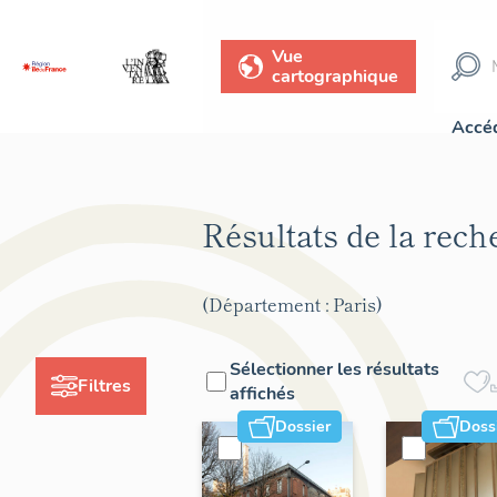
Vue
cartographique
Accéd
Résultats de la rec
(Département : Paris)
Sélectionner les résultats
Filtres
affichés
Dossier
Doss