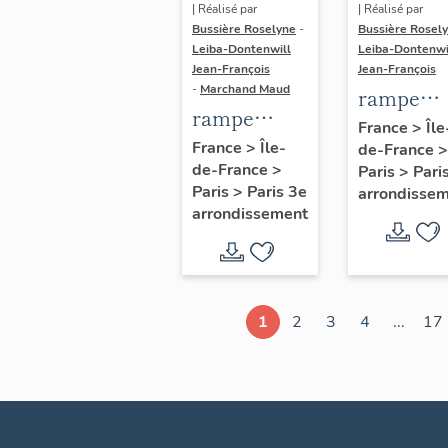
| Réalisé par
| Réalisé par
Bussière Roselyne
-
Bussière Rosel
Leiba-Dontenwill
Leiba-Dontenwi
Jean-François
Jean-François
-
Marchand Maud
rampe
rampe
d'appui,
France
>
Île
d'appui,
France
>
Île-
de-France
>
escalier 
de-France
>
escalier de
Paris
>
Pari
la maison
Paris
>
Paris 3e
arrondisse
la maison à
porte
arrondissement
porte
cochère
cochère
dite hôtel
(non étudié)
de Bence
(non étud
1
2
3
4
...
17