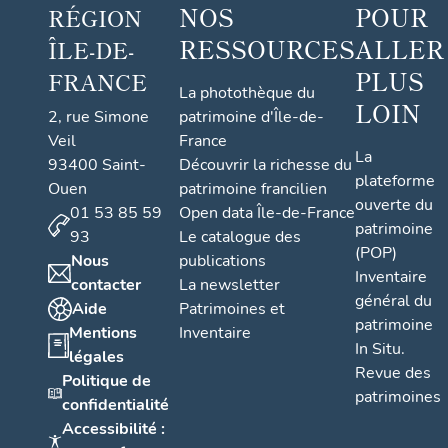
NOS
POUR
RÉGION
RESSOURCES
ALLER
ÎLE-DE-
PLUS
FRANCE
La photothèque du
LOIN
2, rue Simone
patrimoine d'Île-de-
Veil
France
La
93400 Saint-
Découvrir la richesse du
plateforme
Ouen
patrimoine francilien
ouverte du
01 53 85 59
Open data Île-de-France
patrimoine
93
Le catalogue des
(POP)
Nous
publications
Inventaire
contacter
La newsletter
général du
Aide
Patrimoines et
patrimoine
Mentions
Inventaire
In Situ.
légales
Revue des
Politique de
patrimoines
confidentialité
Accessibilité :