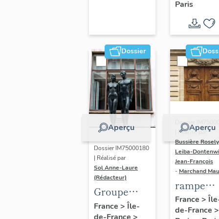
Paris
Dondel e
Roger
Dhuit
Dossier
Doss
Dossier IM7500
Aperçu
Aperçu
| Réalisé par
Bussière Rosel
Dossier IM75000180
Leiba-Dontenwi
| Réalisé par
Jean-François
Sol Anne-Laure
-
Marchand Ma
(Rédacteur)
rampe
Groupe
d'appui,
France
>
Île
sculpté :
France
>
Île-
de-France
>
escalier 
de-France
>
Les