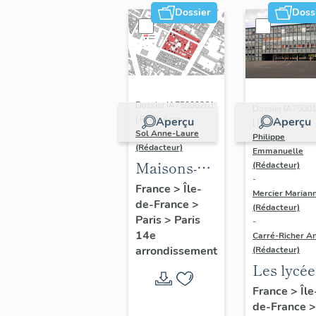
Dossier
Doss
Dossier IA75000261
Dossier IA7500
| Réalisé par
Aperçu
Aperçu
| Réalisé par
Sol Anne-Laure
Philippe
(Rédacteur)
Emmanuelle
Maisons-
(Rédacteur)
-
immeubles
France
>
Île-
Mercier Marian
de-France
>
(Rédacteur)
Paris
>
Paris
-
14e
Carré-Richer An
arrondissement
(Rédacteur)
Les lycée
parisiens
France
>
Île
de-France
>
Jean-Cla