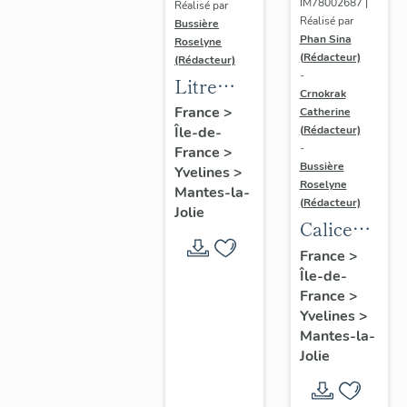
IM78002687 |
Réalisé par
Réalisé par
Bussière
Phan Sina
Roselyne
(Rédacteur)
(Rédacteur)
-
Litre
Crnokrak
funéraire
France
>
Catherine
(Rédacteur)
Île-de-
du
-
France
>
prince
Bussière
Yvelines
>
de Conti
Roselyne
Mantes-la-
(Rédacteur)
Jolie
Calice
n°2 et sa
France
>
Île-de-
patène
France
>
Yvelines
>
Mantes-la-
Jolie