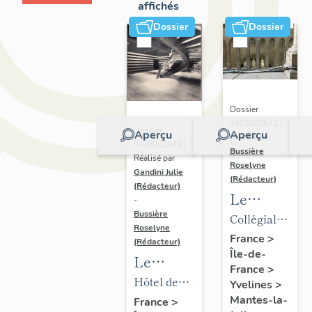
affichés
Dossier
Dossier
Dossier
IM78002671 |
Dossier
Aperçu
Aperçu
Réalisé par
IM78002649 |
Bussière
Réalisé par
Roselyne
Gandini Julie
(Rédacteur)
(Rédacteur)
Le
-
mobilier
Bussière
Collégiale
Roselyne
de la
Notre-
France
>
(Rédacteur)
Île-de-
collégiale
Dame
Le
France
>
mobilier
Hôtel de
Yvelines
>
de l'hôtel
ville
Mantes-la-
France
>