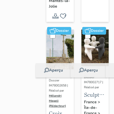
Mantes-la-
Jolie
Dossier
Dossier
Aperçu
Aperçu
Dossier
Dossier
IM78002717 |
IM78002658 |
Réalisé par
Réalisé par
Sculpture
Mélandri
: la
Magali
France
>
(Rédacteur)
Île-de-
Ronde
Croix
France
>