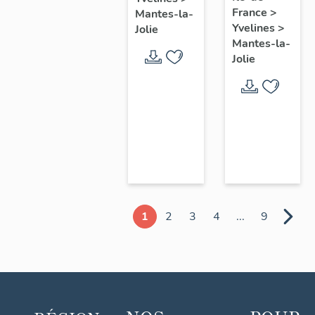
chœur
France
>
Mantes-la-
Yvelines
>
Jolie
Mantes-la-
Jolie
1
2
3
4
...
9