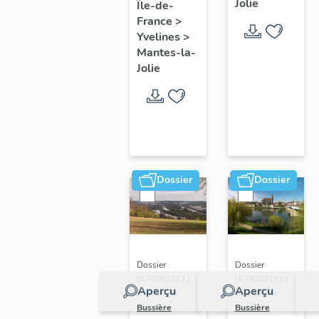
Jolie
Île-de-
de ville
France
>
Yvelines
>
Mantes-la-
Jolie
Dossier
Dossier
Dossier
Dossier
IA78002272 |
IA78002174 |
Aperçu
Aperçu
Réalisé par
Réalisé par
Bussière
Bussière