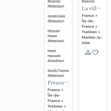
Roselyne
Roselyne
(Rédacteur)
La ville
-
de
France
>
Gandini Julie
Île-de-
Mantes-
(Rédacteur)
France
>
-
la-Jolie
Mélandri
Yvelines
>
Magali
Mantes-la-
(Rédacteur)
Jolie
-
Malek
Houssam
(Enquêteur)
-
Gentili Thomas
(Rédacteur)
Présentation
de
France
>
Île-de-
l'étude
France
>
Yvelines
>