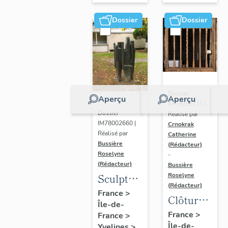
Dossier
Dossier
Dossier
Aperçu
Aperçu
IM78002711 |
Dossier
Réalisé par
IM78002660 |
Crnokrak
Réalisé par
Catherine
Bussière
(Rédacteur)
Roselyne
-
(Rédacteur)
Bussière
Sculpture
Roselyne
(Rédacteur)
: la
France
>
Clôture
Île-de-
Ronde
de
France
>
France
>
Île-de-
Yvelines
>