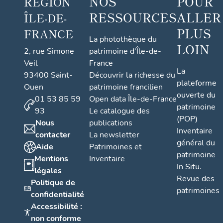
NOS
POUR
RÉGION
RESSOURCES
ALLER
ÎLE-DE-
PLUS
FRANCE
La photothèque du
LOIN
2, rue Simone
patrimoine d'Île-de-
Veil
France
La
93400 Saint-
Découvrir la richesse du
plateforme
Ouen
patrimoine francilien
ouverte du
01 53 85 59
Open data Île-de-France
patrimoine
93
Le catalogue des
(POP)
Nous
publications
Inventaire
contacter
La newsletter
général du
Aide
Patrimoines et
patrimoine
Mentions
Inventaire
In Situ.
légales
Revue des
Politique de
patrimoines
confidentialité
Accessibilité :
non conforme