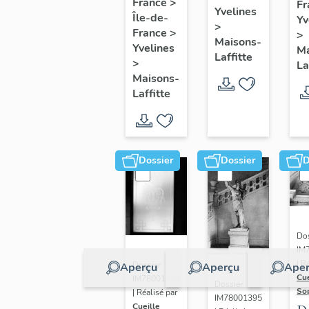
de six
France
>
Fr
pr
Yvelines
Île-de-
marines
Yv
>
e
France
>
>
Maisons-
m
Yvelines
Ma
Laffitte
>
La
Maisons-
Laffitte
Dossier
Dossier
D
Dos
IM
| R
Dossier
Aperçu
Aperçu
Aper
Cue
IM78001374
Dossier
So
| Réalisé par
IM78001395
Cueille