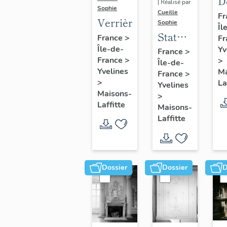
D
| Réalisé par
Sophie
s
Cueille
Fr
Verrière
Sophie
Îl
d
Statue
France
>
Fr
v
:
Île-de-
Yv
France
>
d
France
>
>
Île-de-
Renaud
Yvelines
Ma
France
>
>
La
Yvelines
Maisons-
>
Laffitte
Maisons-
Laffitte
Dossier
Dossier
D