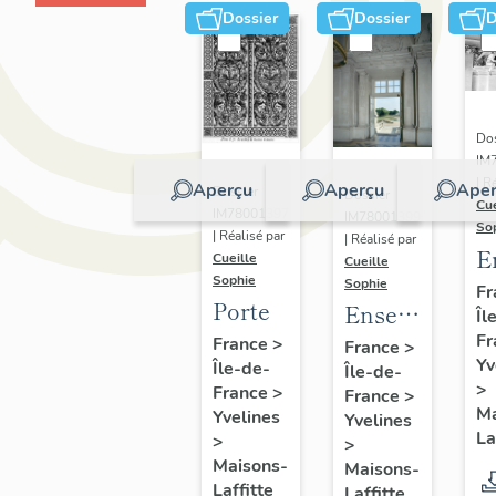
Dossier
Dossier
D
Dos
IM
| R
Aperçu
Aperçu
Aper
Dossier
Dossier
Cue
IM78001397
IM78001399
So
| Réalisé par
| Réalisé par
E
Cueille
Cueille
Sophie
d
Sophie
Fr
Porte
Ensemble
Îl
q
Fr
de bas-
France
>
g
France
>
Yv
Île-de-
Île-de-
reliefs :
s
>
France
>
France
>
les
Ma
Yvelines
Yvelines
Quatre
La
>
>
éléments
Maisons-
Maisons-
Laffitte
Laffitte