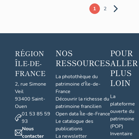
1
2
NOS
POUR
RÉGION
RESSOURCES
ALLER
ÎLE-DE-
PLUS
FRANCE
La photothèque du
LOIN
2, rue Simone
patrimoine d'Île-de-
Veil
France
La
93400 Saint-
Découvrir la richesse du
plateforme
Ouen
patrimoine francilien
ouverte du
01 53 85 59
Open data Île-de-France
patrimoine
93
Le catalogue des
(POP)
Nous
publications
Inventaire
contacter
La newsletter