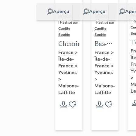
Dos
Dossier
Dossier
Aperçu
Aperçu
Aper
IA
IM78001389
IM78001373
| R
| Réalisé par
| Réalisé par
Cue
Cueille
Cueille
So
Sophie
Sophie
T
Cheminée
Bas-
relief
Fr
France
>
France
>
Îl
Île-de-
Île-de-
(décor
Fr
France
>
France
>
intérieur)
Yv
Yvelines
Yvelines
>
>
>
Ma
Maisons-
Maisons-
La
Laffitte
Laffitte