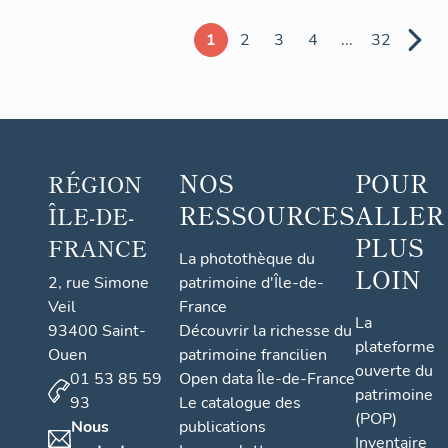
1
2
3
4
...
32
NOS
POUR
RÉGION
RESSOURCES
ALLER
ÎLE-DE-
PLUS
FRANCE
La photothèque du
LOIN
2, rue Simone
patrimoine d'Île-de-
Veil
France
La
93400 Saint-
Découvrir la richesse du
plateforme
Ouen
patrimoine francilien
ouverte du
01 53 85 59
Open data Île-de-France
patrimoine
93
Le catalogue des
(POP)
Nous
publications
Inventaire