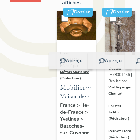
affichés
Dossier
Dossier
Dossier
IM78002723 |
Aperçu
Aperçu
Réalisé par
Dossier
Métais Marianne
IM78001436 |
(Rédacteur)
Réalisé par
Mobilier
Waltisperger
Chantal
de la
Maison de
-
maison
villégiature
France
>
Île-
Förstel
de-France
>
Louis
Judith
dite maison
Yvelines
>
(Rédacteur)
Carré
Louis Carré
-
Bazoches-
Peuvot Flora
sur-Guyonne
(Rédacteur)