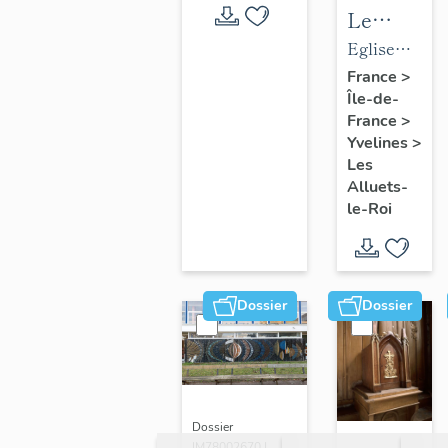
Le
mobilier
Eglise
de
paroissiale
France
>
Île-de-
l'église
Saint-
France
>
paroissial
Nicolas
Yvelines
>
Saint-
Les
Nicolas
Alluets-
le-Roi
Dossier
Dossier
Dossier
IM78002670 |