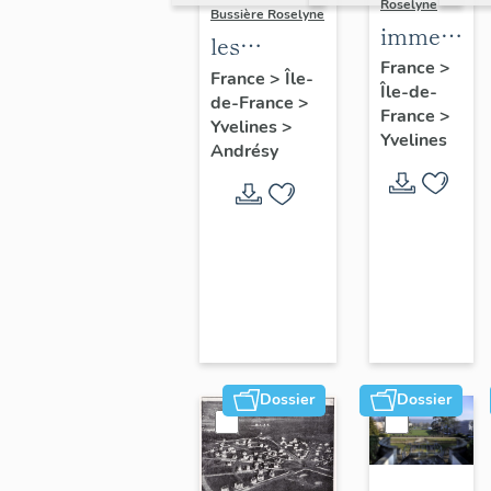
Roselyne
Bussière Roselyne
immeubles
les
maisons,
France
>
immeubles,
France
>
Île-
Île-de-
fermes
de-France
>
maisons et
France
>
Yvelines
>
fermes du
Yvelines
Andrésy
canton
d'Andrésy
Dossier
Dossier