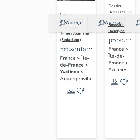
Dossier
IA78002133 |
Dossier
Réalisé par
IA78002210 |
Aperçu
Aperçu
Bussière
Réalisé par
Roselyne
Timery Joumana
présentat
(Rédacteur)
du
présentation
France
>
Île-de-
diagnostic
de l'étude
France
>
Île-
France
>
patrimonia
de-France
>
d'Elisabethville
Yvelines
Yvelines
>
urbain
Aubergenville
et
paysager
de
Seine-
Aval