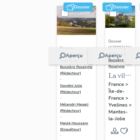
Dossier
Dossier
Dossier
IA78002174 |
Dossier
Réalisé par
IA78002272 |
Aperçu
Aperçu
Bussière
Réalisé par
Roselyne
Bussière Roselyne
La ville
(Rédacteur)
-
de
France
>
Gandini Julie
Île-de-
Mantes-
(Rédacteur)
France
>
-
la-Jolie
Yvelines
>
Mélandri Magali
(Rédacteur)
Mantes-
-
la-Jolie
Malek Houssam
(Enquêteur)
-