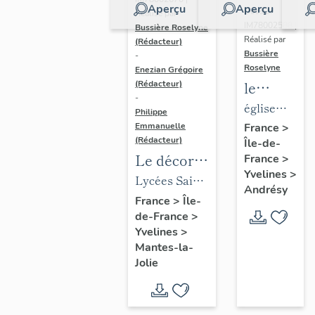
Aperçu
Aperçu
Dossier
Réalisé par
IM78002588 |
Bussière Roselyne
Réalisé par
(Rédacteur)
Bussière
-
Roselyne
Enezian Grégoire
le
(Rédacteur)
-
mobilier
église
Philippe
de
paroissiale
Emmanuelle
France
>
(Rédacteur)
Île-de-
l'église
Saint-
Le décor
France
>
Saint-
Germain
Yvelines
>
des lycées
Lycées Saint-
Germain-
Andrésy
de Mantes
Exupéry et
France
>
Île-
de-
de-France
>
Jean Rostand
Paris
Yvelines
>
(liste
Mantes-la-
supplémen
Jolie