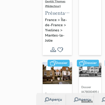
Gentili Thomas
(Rédacteur)
Présentation
de l'étude
France
>
Île-
de-France
>
Yvelines
>
Mantes-la-
Jolie
Dossier
Dossier
Dossier
IA78000495 |
Dossier
Réalisé par
IA78000985 |
Aperçu
Aperçu
Bussière
Réalisé par