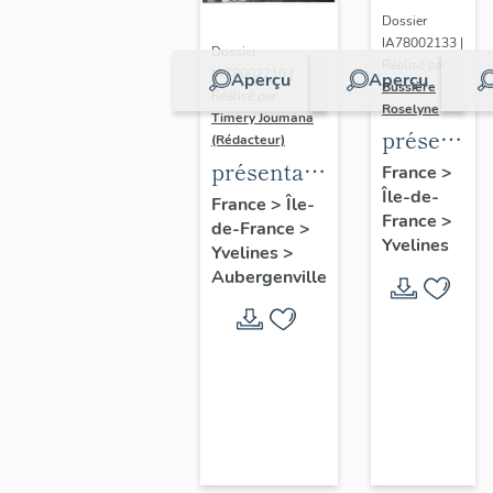
Dossier
IA78002133 |
Dossier
Réalisé par
IA78002210 |
Aperçu
Aperçu
Bussière
Réalisé par
Roselyne
Timery Joumana
présentat
(Rédacteur)
du
présentation
France
>
Île-de-
diagnostic
de l'étude
France
>
Île-
France
>
patrimonia
de-France
>
d'Elisabethville
Yvelines
Yvelines
>
urbain
Aubergenville
et
paysager
de
Seine-
Aval