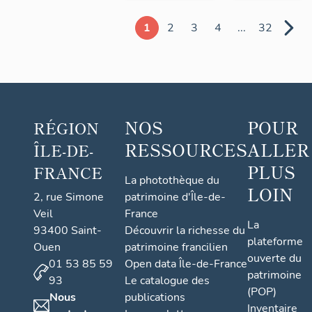
1
2
3
4
...
32
NOS
POUR
RÉGION
RESSOURCES
ALLER
ÎLE-DE-
PLUS
FRANCE
La photothèque du
LOIN
2, rue Simone
patrimoine d'Île-de-
Veil
France
La
93400 Saint-
Découvrir la richesse du
plateforme
Ouen
patrimoine francilien
ouverte du
01 53 85 59
Open data Île-de-France
patrimoine
93
Le catalogue des
(POP)
Nous
publications
Inventaire