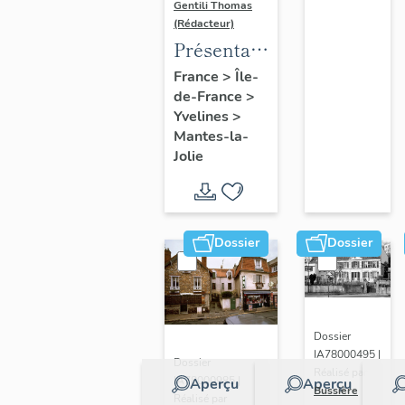
Gentili Thomas
(Rédacteur)
Présentation
de l'étude
France
>
Île-
de-France
>
Yvelines
>
Mantes-la-
Jolie
Dossier
Dossier
Dossier
IA78000495 |
Dossier
Réalisé par
IA78000985 |
Aperçu
Aperçu
Bussière
Réalisé par