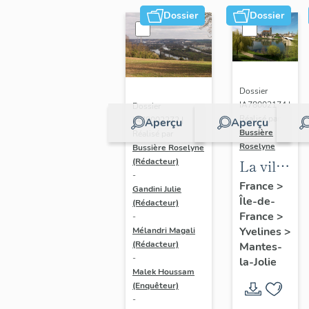
Dossier
Dossier
Dossier
IA78002174 |
Dossier
Réalisé par
IA78002272 |
Aperçu
Aperçu
Bussière
Réalisé par
Roselyne
Bussière Roselyne
La ville
(Rédacteur)
-
de
France
>
Gandini Julie
Île-de-
Mantes-
(Rédacteur)
France
>
-
la-Jolie
Yvelines
>
Mélandri Magali
(Rédacteur)
Mantes-
-
la-Jolie
Malek Houssam
(Enquêteur)
-