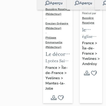
Aperçu
Aperçu
Dossier
Réalisé par
IM78002588 |
Bussière Roselyne
Réalisé par
(Rédacteur)
Bussière
-
Roselyne
Enezian Grégoire
le
(Rédacteur)
-
mobilier
église
Philippe
de
paroissiale
Emmanuelle
France
>
(Rédacteur)
Île-de-
l'église
Saint-
Le décor
France
>
Saint-
Germain
Yvelines
>
des lycées
Lycées Saint-
Germain-
Andrésy
de Mantes
Exupéry et
France
>
Île-
de-
de-France
>
Jean Rostand
Paris
Yvelines
>
(liste
Mantes-la-
supplémen
Jolie