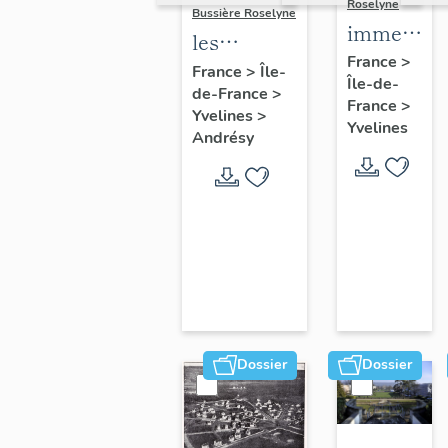
Roselyne
Bussière Roselyne
immeubles
les
maisons,
France
>
immeubles,
France
>
Île-
Île-de-
fermes
de-France
>
maisons et
France
>
Yvelines
>
fermes du
Yvelines
Andrésy
canton
d'Andrésy
Dossier
Dossier