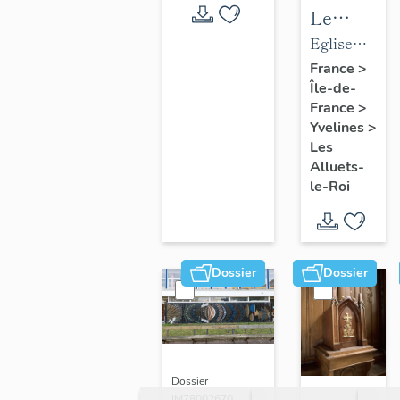
Le
mobilier
Eglise
de
paroissiale
France
>
Île-de-
l'église
Saint-
France
>
paroissial
Nicolas
Yvelines
>
Saint-
Les
Nicolas
Alluets-
le-Roi
Dossier
Dossier
Dossier
IM78002670 |