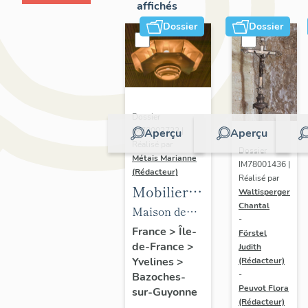
affichés
Dossier
Dossier
Dossier
IM78002723 |
Aperçu
Aperçu
Réalisé par
Dossier
Métais Marianne
IM78001436 |
(Rédacteur)
Réalisé par
Mobilier
Waltisperger
Chantal
de la
Maison de
-
maison
villégiature
France
>
Île-
Förstel
de-France
>
Louis
Judith
dite maison
Yvelines
>
(Rédacteur)
Carré
Louis Carré
-
Bazoches-
Peuvot Flora
sur-Guyonne
(Rédacteur)