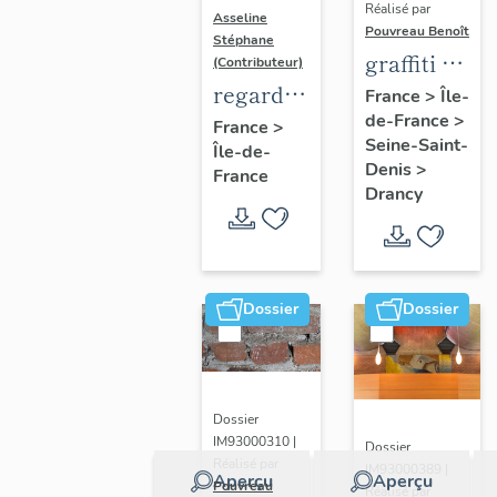
Réalisé par
Asseline
Pouvreau Benoît
Stéphane
graffiti de
(Contributeur)
chambrée
regard
France
>
Île-
de-France
>
sur
photographique
France
>
Seine-Saint-
Île-de-
revers de
sur les
Denis
>
France
façade
paysages
Drancy
de la
Plaine
de
France.
Dossier
Dossier
Dossier
IM93000310 |
Dossier
Réalisé par
IM93000389 |
Aperçu
Aperçu
Pouvreau
Réalisé par