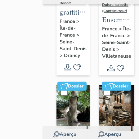
Benoît
Duhau Isabelle
graffiti
(Contributeur)
Ensemble
sur murs
France
>
de deux
Île-de-
et
France
>
Île-
France
>
de-France
>
décors
charpentes
Seine-
Seine-Saint-
architectur
des
Saint-Denis
Denis
>
"caves-
>
Drancy
Villetaneuse
prisons
Dossier
Dossier
Aperçu
Aperçu