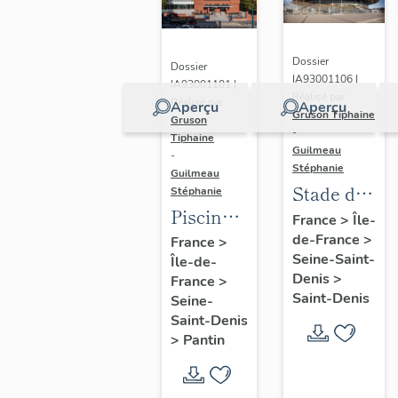
Dossier
Dossier
IA93001106 |
IA93001101 |
Réalisé par
Réalisé par
Aperçu
Aperçu
Gruson Tiphaine
Gruson
-
Tiphaine
Guilmeau
-
Stéphanie
Guilmeau
Stade de
Stéphanie
Piscine
France
France
>
Île-
Leclerc,
de-France
>
France
>
Seine-Saint-
Île-de-
actuellement
Denis
>
France
>
piscine
Saint-Denis
Seine-
Alice-
Saint-Denis
Milliat
>
Pantin