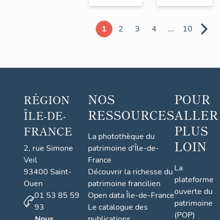
1
2
3
4
...
10
NOS
POUR
RÉGION
RESSOURCES
ALLER
ÎLE-DE-
PLUS
FRANCE
La photothèque du
LOIN
2, rue Simone
patrimoine d'Île-de-
Veil
France
La
93400 Saint-
Découvrir la richesse du
plateforme
Ouen
patrimoine francilien
ouverte du
01 53 85 59
Open data Île-de-France
patrimoine
93
Le catalogue des
(POP)
Nous
publications