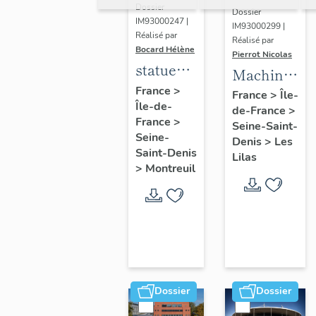
Dossier
Dossier
IM93000247 |
IM93000299 |
Réalisé par
Réalisé par
Bocard Hélène
Pierrot Nicolas
statues
Machine
colossales
France
>
à
France
>
Île-
Île-de-
: le
de-France
>
déchiqueter
France
>
discobole,
Seine-Saint-
et à
Seine-
Denis
>
Les
le
épurer
Saint-Denis
Lilas
tennisman
>
Montreuil
mécaniquem
:
cardeuse
Dossier
Dossier