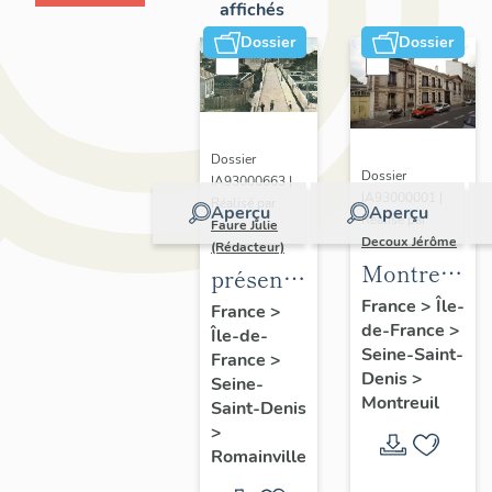
affichés
Dossier
Dossier
Dossier
Dossier
IA93000663 |
IA93000001 |
Réalisé par
Aperçu
Aperçu
Réalisé par
Faure Julie
Decoux Jérôme
(Rédacteur)
Montreuil
présentation
-
de
France
>
Île-
France
>
de-France
>
Patrimoine
Île-de-
l'inventaire
Seine-Saint-
France
>
industriel
de la
Denis
>
Seine-
-
commune
Montreuil
Saint-Denis
Présentatio
de
>
générale
Romainville
Romainville
de l'étude