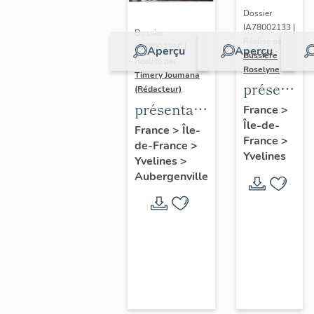
Dossier
IA78002133 |
Dossier
Réalisé par
IA78002210 |
Aperçu
Aperçu
Bussière
Réalisé par
Roselyne
Timery Joumana
présentat
(Rédacteur)
du
présentation
France
>
Île-de-
diagnostic
de l'étude
France
>
Île-
France
>
patrimonia
de-France
>
d'Elisabethville
Yvelines
Yvelines
>
urbain
Aubergenville
et
paysager
de
Seine-
Aval