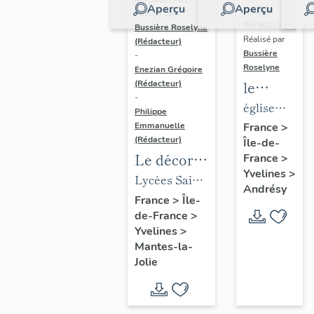
Aperçu
Aperçu
Dossier
Réalisé par
IM78002588 |
Bussière Roselyne
Réalisé par
(Rédacteur)
Bussière
-
Roselyne
Enezian Grégoire
le
(Rédacteur)
-
mobilier
église
Philippe
de
paroissiale
Emmanuelle
France
>
(Rédacteur)
Île-de-
l'église
Saint-
Le décor
France
>
Saint-
Germain
Yvelines
>
des lycées
Lycées Saint-
Germain-
Andrésy
de Mantes
Exupéry et
France
>
Île-
de-
de-France
>
Jean Rostand
Paris
Yvelines
>
(liste
Mantes-la-
supplémen
Jolie