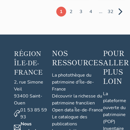
1
2
3
4
...
32
NOS
POUR
RÉGION
RESSOURCES
ALLER
ÎLE-DE-
PLUS
FRANCE
La photothèque du
LOIN
2, rue Simone
patrimoine d'Île-de-
Veil
France
La
93400 Saint-
Découvrir la richesse du
plateforme
Ouen
patrimoine francilien
ouverte du
01 53 85 59
Open data Île-de-France
patrimoine
93
Le catalogue des
(POP)
Nous
publications
Inventaire