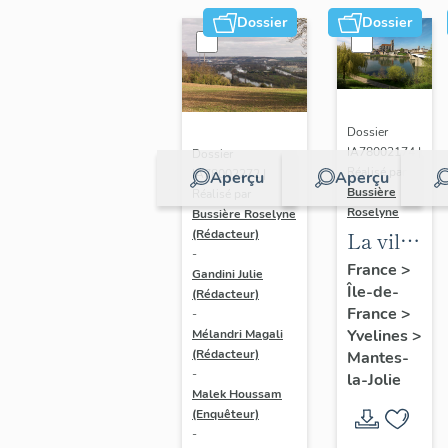
Dossier
Dossier
Dossier
IA78002174 |
Dossier
Réalisé par
IA78002272 |
Aperçu
Aperçu
Bussière
Réalisé par
Roselyne
Bussière Roselyne
La ville
(Rédacteur)
-
de
France
>
Gandini Julie
Île-de-
Mantes-
(Rédacteur)
France
>
-
la-Jolie
Yvelines
>
Mélandri Magali
(Rédacteur)
Mantes-
-
la-Jolie
Malek Houssam
(Enquêteur)
-