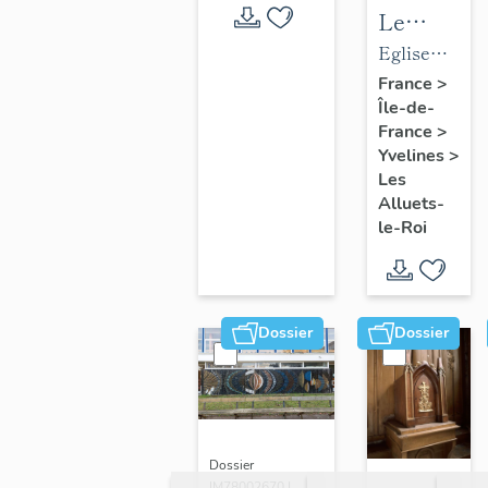
Le
mobilier
Eglise
de
paroissiale
France
>
Île-de-
l'église
Saint-
France
>
paroissial
Nicolas
Yvelines
>
Saint-
Les
Nicolas
Alluets-
le-Roi
Dossier
Dossier
Dossier
IM78002670 |