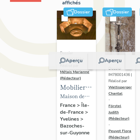
affichés
Dossier
Dossier
Dossier
IM78002723 |
Aperçu
Aperçu
Réalisé par
Dossier
Métais Marianne
IM78001436 |
(Rédacteur)
Réalisé par
Mobilier
Waltisperger
Chantal
de la
Maison de
-
maison
villégiature
France
>
Île-
Förstel
de-France
>
Louis
Judith
dite maison
Yvelines
>
(Rédacteur)
Carré
Louis Carré
-
Bazoches-
Peuvot Flora
sur-Guyonne
(Rédacteur)