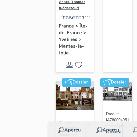
Gentili Thomas
(Rédacteur)
Présentation
de l'étude
France
>
Île-
de-France
>
Yvelines
>
Mantes-la-
Jolie
Dossier
Dossier
Dossier
IA78000495 |
Dossier
Réalisé par
IA78000985 |
Aperçu
Aperçu
Bussière
Réalisé par