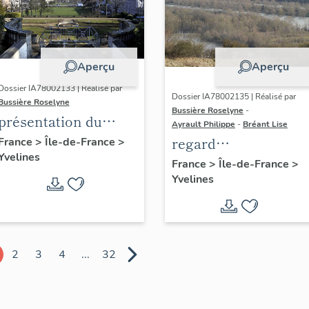
Aperçu
Aperçu
Dossier IA78002133 | Réalisé par
Dossier IA78002135 | Réalisé par
Bussière Roselyne
Bussière Roselyne
-
présentation du
Ayrault Philippe
-
Bréant Lise
diagnostic
regard
France
>
Île-de-France
>
Yvelines
patrimonial, urbain
photographique sur
France
>
Île-de-France
>
et paysager de Seine-
Yvelines
le territoire de Seine
Aval
Aval
2
3
4
...
32