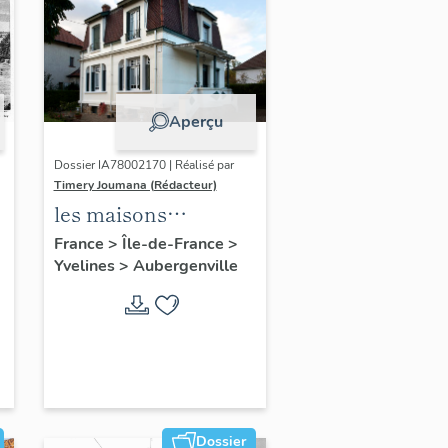
Aperçu
Dossier IA78002170 | Réalisé par
Timery Joumana (Rédacteur)
les maisons
d'Elisabethville
France
>
Île-de-France
>
Yvelines
>
Aubergenville
Dossier