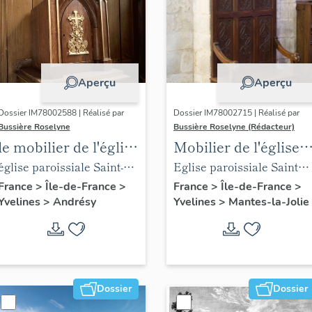
Aperçu
Aperçu
Dossier IM78002588 | Réalisé par
Dossier IM78002715 | Réalisé par
Bussière Roselyne
Bussière Roselyne (Rédacteur)
le mobilier de l'église
Mobilier de l'église
Saint-Germain-de-
Sainte-Anne de
église paroissiale Saint-
Eglise paroissiale Sainte-
Paris (liste
Gassicourt
Germain
Anne
France
>
Île-de-France
>
France
>
Île-de-France
>
Yvelines
>
Andrésy
Yvelines
>
Mantes-la-Jolie
supplémentaire)
Dossier
Dossier