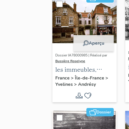
Aperçu
Dossier IA78000985 | Réalisé par
Bussière Roselyne
les immeubles,
maisons et fermes
France
>
Île-de-France
>
Yvelines
>
Andrésy
du canton d'Andrésy
Dossier