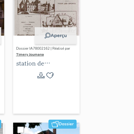
Aperçu
Dossier IA78002162 | Réalisé par
Timery Joumana
station de
villégiature
d'Elisabethville
Dossier