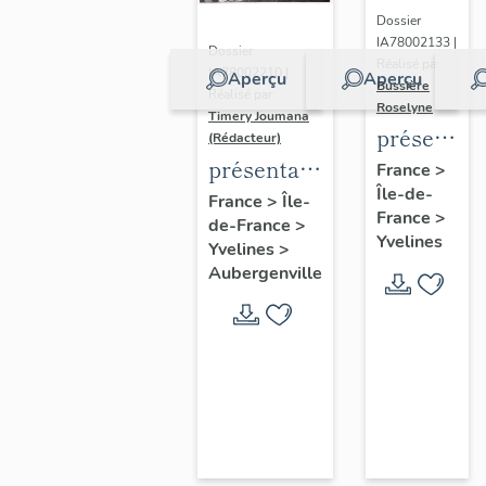
Dossier
IA78002133 |
Dossier
Réalisé par
IA78002210 |
Aperçu
Aperçu
Bussière
Réalisé par
Roselyne
Timery Joumana
présentat
(Rédacteur)
du
présentation
France
>
Île-de-
diagnostic
de l'étude
France
>
Île-
France
>
patrimonia
de-France
>
d'Elisabethville
Yvelines
Yvelines
>
urbain
Aubergenville
et
paysager
de
Seine-
Aval