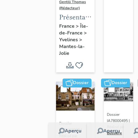
Gentili Thomas
(Rédacteur)
Présentation
de l'étude
France
>
Île-
de-France
>
Yvelines
>
Mantes-la-
Jolie
Dossier
Dossier
Dossier
IA78000495 |
Dossier
Réalisé par
IA78000985 |
Aperçu
Aperçu
Bussière
Réalisé par