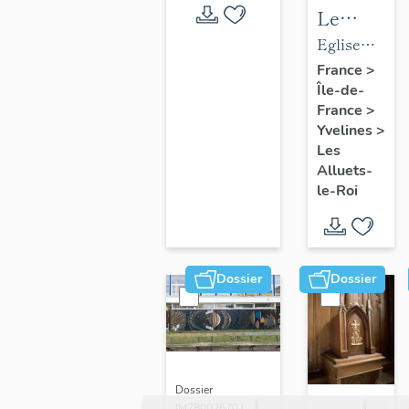
Le
mobilier
Eglise
de
paroissiale
France
>
Île-de-
l'église
Saint-
France
>
paroissial
Nicolas
Yvelines
>
Saint-
Les
Nicolas
Alluets-
le-Roi
Dossier
Dossier
Dossier
IM78002670 |