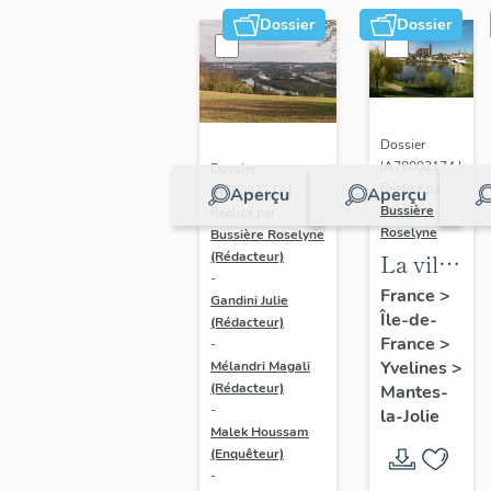
Dossier
Dossier
Dossier
IA78002174 |
Dossier
Réalisé par
IA78002272 |
Aperçu
Aperçu
Bussière
Réalisé par
Roselyne
Bussière Roselyne
La ville
(Rédacteur)
-
de
France
>
Gandini Julie
Île-de-
Mantes-
(Rédacteur)
France
>
-
la-Jolie
Yvelines
>
Mélandri Magali
(Rédacteur)
Mantes-
-
la-Jolie
Malek Houssam
(Enquêteur)
-