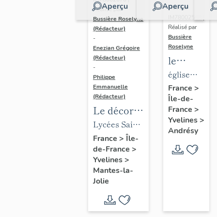
Aperçu
Aperçu
Dossier
Réalisé par
IM78002588 |
Bussière Roselyne
Réalisé par
(Rédacteur)
Bussière
-
Roselyne
Enezian Grégoire
le
(Rédacteur)
-
mobilier
église
Philippe
de
paroissiale
Emmanuelle
France
>
(Rédacteur)
Île-de-
l'église
Saint-
Le décor
France
>
Saint-
Germain
Yvelines
>
des lycées
Lycées Saint-
Germain-
Andrésy
de Mantes
Exupéry et
France
>
Île-
de-
de-France
>
Jean Rostand
Paris
Yvelines
>
(liste
Mantes-la-
supplémen
Jolie