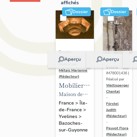
affichés
Dossier
Dossier
Dossier
IM78002723 |
Aperçu
Aperçu
Réalisé par
Dossier
Métais Marianne
IM78001436 |
(Rédacteur)
Réalisé par
Mobilier
Waltisperger
Chantal
de la
Maison de
-
maison
villégiature
France
>
Île-
Förstel
de-France
>
Louis
Judith
dite maison
Yvelines
>
(Rédacteur)
Carré
Louis Carré
-
Bazoches-
Peuvot Flora
sur-Guyonne
(Rédacteur)