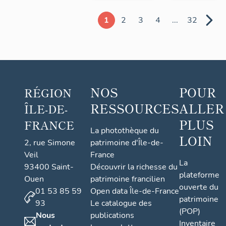
1
2
3
4
...
32
NOS
POUR
RÉGION
RESSOURCES
ALLER
ÎLE-DE-
PLUS
FRANCE
La photothèque du
LOIN
2, rue Simone
patrimoine d'Île-de-
Veil
France
La
93400 Saint-
Découvrir la richesse du
plateforme
Ouen
patrimoine francilien
ouverte du
01 53 85 59
Open data Île-de-France
patrimoine
93
Le catalogue des
(POP)
Nous
publications
Inventaire