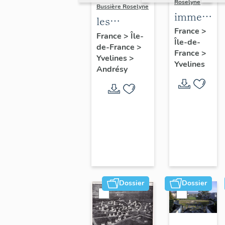
Roselyne
Bussière Roselyne
immeubles
les
maisons,
France
>
immeubles,
France
>
Île-
Île-de-
fermes
de-France
>
maisons et
France
>
Yvelines
>
fermes du
Yvelines
Andrésy
canton
d'Andrésy
Dossier
Dossier