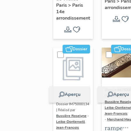
Paris
>
Pari
l' hôtel d
Paris
>
Paris
Adolescents
arrondisse
Sandrevil
14e
arrondissement
(non étud
Dossier
Doss
Dossier IM7500
Aperçu
Aperçu
| Réalisé par
Bussière Rosel
Dossier IM75000134
Leiba-Dontenwi
| Réalisé par
Jean-François
Bussière Roselyne
-
-
Marchand Ma
Leiba-Dontenwill
rampe
Jean-François