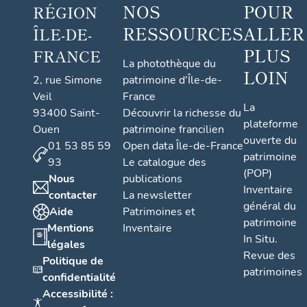
NOS
POUR
RÉGION
RESSOURCES
ALLER
ÎLE-DE-
PLUS
FRANCE
La photothèque du
LOIN
2, rue Simone
patrimoine d'Île-de-
Veil
France
La
93400 Saint-
Découvrir la richesse du
plateforme
Ouen
patrimoine francilien
ouverte du
01 53 85 59
Open data Île-de-France
patrimoine
93
Le catalogue des
(POP)
Nous
publications
Inventaire
contacter
La newsletter
général du
Aide
Patrimoines et
patrimoine
Mentions
Inventaire
In Situ.
légales
Revue des
Politique de
patrimoines
confidentialité
Accessibilité :