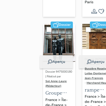
Paris
Dondel e
Roger
Dhuit
Dossier
Doss
Dossier IM7500
Aperçu
Aperçu
| Réalisé par
Bussière Rosel
Dossier IM75000180
Leiba-Dontenwi
| Réalisé par
Jean-François
Sol Anne-Laure
-
Marchand Ma
(Rédacteur)
rampe
Groupe
d'appui,
France
>
Île
sculpté :
France
>
Île-
de-France
>
escalier 
de-France
>
Les