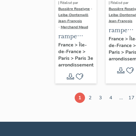
| Réalisé par
| Réalisé par
Bussière Roselyne
-
Bussière Rosel
Leiba-Dontenwill
Leiba-Dontenwi
Jean-François
Jean-François
-
Marchand Maud
rampe
rampe
d'appui,
France
>
Île
d'appui,
France
>
Île-
de-France
>
escalier 
de-France
>
escalier de
Paris
>
Pari
la maison
Paris
>
Paris 3e
arrondisse
la maison à
porte
arrondissement
porte
cochère
cochère
dite hôtel
(non étudié)
de Bence
(non étud
1
2
3
4
...
17