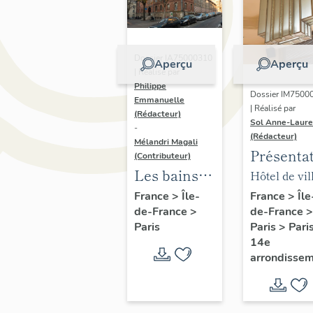
Dossier IA75000310
Aperçu
Aperçu
| Réalisé par
Philippe
Dossier IM7500
Emmanuelle
| Réalisé par
(Rédacteur)
Sol Anne-Laure
-
(Rédacteur)
Mélandri Magali
Présenta
(Contributeur)
du mobili
Les bains
Hôtel de vil
de la mai
douches
annexe
France
>
Île
France
>
Île-
de-France
>
de-France
>
annexe
municipaux
Paris
>
Pari
Paris
de la ville
14e
de Paris
arrondisse