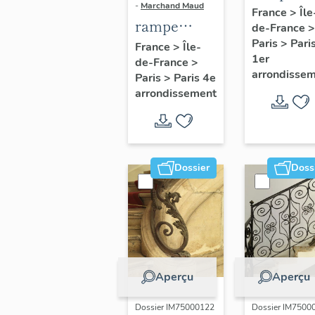
-
Marchand Maud
d'appui,
France
>
Île
rampe
de-France
>
escalier 
d'appui,
Paris
>
Pari
France
>
Île-
la maison
1er
de-France
>
escalier de
porte
arrondisse
Paris
>
Paris 4e
la maison à
cochère
arrondissement
porte
(non étud
cochère
dite hôtel
Charpentier
Dossier
Doss
(non étudié)
Aperçu
Aperçu
Dossier IM75000122
Dossier IM7500