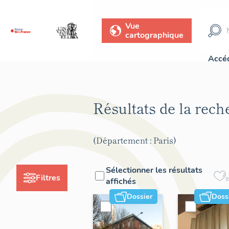
Vue
cartographique
Accéd
Résultats de la rec
(Département : Paris)
Sélectionner les résultats
Filtres
affichés
Dossier
Doss