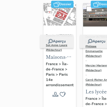
Dossier
Doss
Dossier IA75000261
Dossier IA7500
| Réalisé par
Aperçu
Aperçu
| Réalisé par
Sol Anne-Laure
Philippe
(Rédacteur)
Emmanuelle
Maisons-
(Rédacteur)
-
immeubles
France
>
Île-
Mercier Marian
de-France
>
(Rédacteur)
Paris
>
Paris
-
14e
Carré-Richer An
arrondissement
(Rédacteur)
Les lycée
parisiens
France
>
Île
de-France
>
Jean-Cla