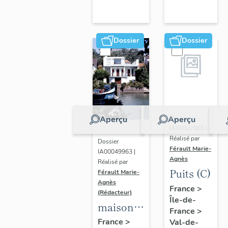
Dossier
Dossier
Aperçu
Aperçu
Dossier
IA00027965 |
Réalisé par
Dossier
Férault Marie-
IA00049963 |
Agnès
Réalisé par
Puits (C)
Férault Marie-
Agnès
France
>
(Rédacteur)
Île-de-
maisons,
France
>
immeubles
France
>
Val-de-