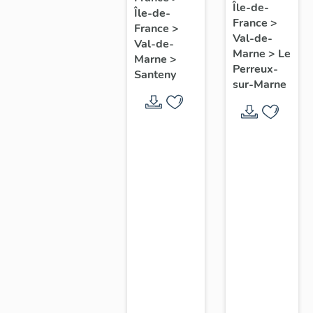
Île-de-
commune
Île-de-
commune
France
>
du
France
>
de
Val-de-
Val-de-
Perreux-
Santeny
Marne
>
Le
Marne
>
sur-
Perreux-
Santeny
sur-Marne
Marne