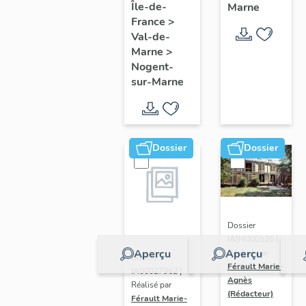
Île-de-
Marne
France
>
Val-de-
Marne
>
Nogent-
sur-Marne
Dossier
Dossier
Dossier
IA94000526 |
Aperçu
Aperçu
Réalisé par
Dossier
Férault Marie-
IA00027962 |
Agnès
Réalisé par
(Rédacteur)
Férault Marie-