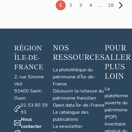
1
2
3
4
...
18
NOS
POUR
RÉGION
RESSOURCES
ALLER
ÎLE-DE-
PLUS
FRANCE
La photothèque du
LOIN
2, rue Simone
patrimoine d'Île-de-
Veil
France
La
93400 Saint-
Découvrir la richesse du
plateforme
Ouen
patrimoine francilien
ouverte du
01 53 85 59
Open data Île-de-France
patrimoine
93
Le catalogue des
(POP)
Nous
publications
Inventaire
contacter
La newsletter
général du