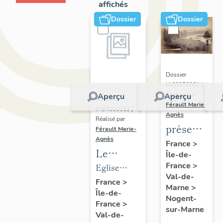
affichés
Dossier
Dossier
Dossier
IA00050061 |
Réalisé par
Aperçu
Aperçu
Dossier
Férault Marie-
IM94000083 |
Agnès
Réalisé par
présentatio
Férault Marie-
Agnès
de la
France
>
Le
Île-de-
commune
mobilier
France
>
Eglise
de
Val-de-
de
paroissiale
France
>
Nogent-
Marne
>
Île-de-
l'église
Saint-
sur-
Nogent-
France
>
paroissiale
Gervais,
sur-Marne
Marne
Val-de-
Saint-
Saint-