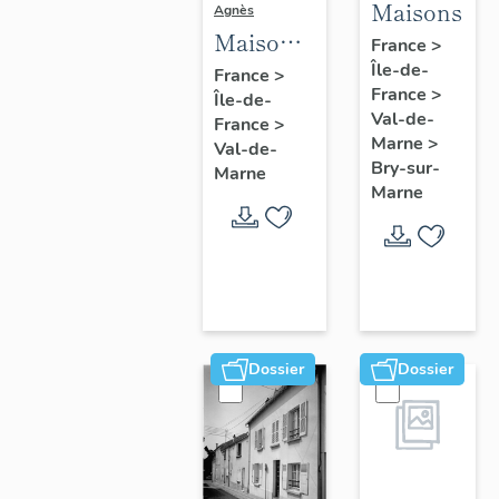
Maisons
Agnès
Maisons,
France
>
Fermes
Île-de-
France
>
France
>
Île-de-
Val-de-
France
>
Marne
>
Val-de-
Bry-sur-
Marne
Marne
Dossier
Dossier