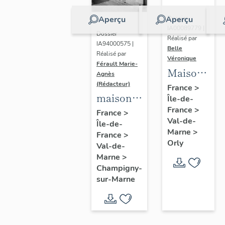
Aperçu
Aperçu
Dossier
IA00089779 |
Dossier
Réalisé par
IA94000575 |
Belle
Réalisé par
Véronique
Férault Marie-
Maisons,
Agnès
Immeubles
(Rédacteur)
France
>
maisons,
Île-de-
France
>
immeubles
France
>
Val-de-
Île-de-
Marne
>
France
>
Orly
Val-de-
Marne
>
Champigny-
sur-Marne