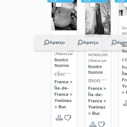
Dos
IM
| R
Aperçu
Aperçu
Aper
Dossier
Bu
IM78002362
Dossier
Ro
| Réalisé par
IM78002365
c
Bussière
| Réalisé par
s
Roselyne
Bussière
Fr
cloche
Roselyne
Îl
monument
Fr
dite
France
>
Yv
funéraire
Île-de-
Louise
France
>
>
France
>
Île-de-
de
Auguste
Yvelines
France
>
Jean
Adélaïde
>
Buc
Yvelines
Casale
>
Buc