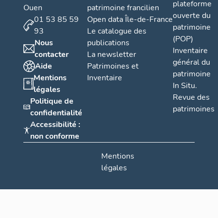
plateforme
Ouen
patrimoine francilien
ouverte du
01 53 85 59
Open data Île-de-France
patrimoine
93
Le catalogue des
(POP)
Nous
publications
Inventaire
contacter
La newsletter
général du
Aide
Patrimoines et
patrimoine
Mentions
Inventaire
In Situ.
légales
Revue des
Politique de
patrimoines
confidentialité
Accessibilité :
non conforme
Mentions
légales