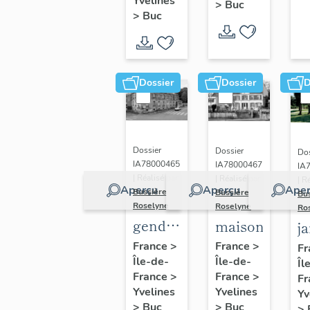
(n°1)
Yvelines
>
Buc
(n°2)
>
Buc
Dossier
Dossier
D
Dossier
Dossier
Dos
IA78000465
IA78000467
IA
| Réalisé par
| Réalisé par
| R
Aperçu
Aperçu
Aper
Bussière
Bussière
Bu
Roselyne
Roselyne
Ro
gendarmerie,
maison
j
actuellement
France
>
France
>
Fr
Île-de-
immeuble
Île-de-
Îl
France
>
France
>
Fr
Yvelines
Yvelines
Yv
>
Buc
>
Buc
>