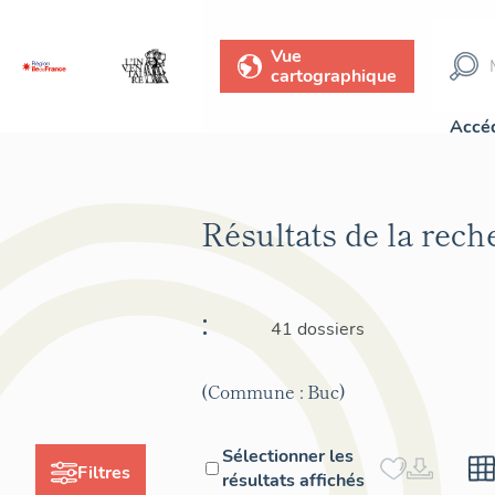
Vue
cartographique
Accéd
Résultats de la rec
:
41 dossiers
(Commune : Buc)
Sélectionner les
Filtres
résultats affichés