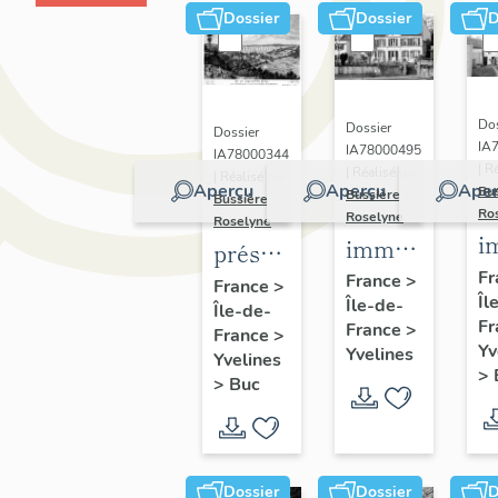
Dossier
Dossier
D
Dos
Dossier
Dossier
IA
IA78000495
IA78000344
| R
| Réalisé par
| Réalisé par
Aperçu
Aperçu
Aper
Bu
Bussière
Bussière
Ro
Roselyne
Roselyne
i
immeubles,
présentation
m
maisons,
Fr
de la
France
>
France
>
Îl
f
Île-de-
fermes
Île-de-
commune
Fr
France
>
France
>
de Buc
Yv
Yvelines
Yvelines
>
>
Buc
Dossier
Dossier
D