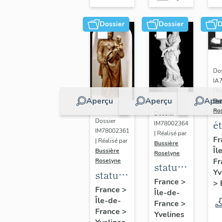
Dossier
Dossier
D
Dos
IA
| R
Aperçu
Aperçu
Aper
Bu
Ro
Dossier
Dossier
é
IM78002364
IM78002361
| Réalisé par
a
Fr
| Réalisé par
Bussière
Îl
di
Bussière
Roselyne
Fr
Roselyne
a
statue :
Yv
statue :
L
Vierge
France
>
>
Vierge
France
>
B
Île-de-
à
Île-de-
à
France
>
l'Enfant
France
>
Yvelines
l'Enfant