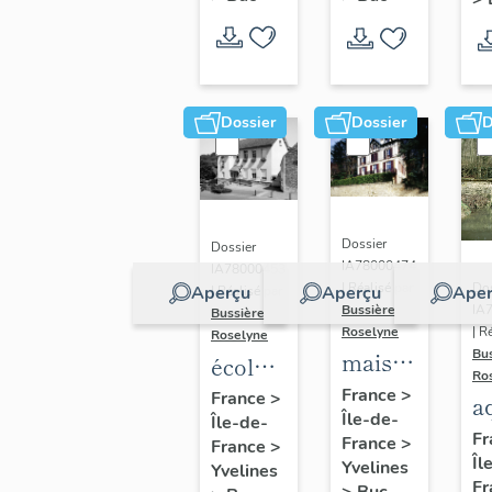
Dossier
Dossier
D
Dossier
Dossier
IA78000474
IA78000453
Dos
| Réalisé par
Aperçu
Aperçu
Aper
| Réalisé par
IA
Bussière
Bussière
| R
Roselyne
Roselyne
Bu
maison
école
Ro
dite
primaire
France
>
France
>
a
Île-de-
villa
Île-de-
de
di
Fr
France
>
France
>
Saint
filles,
Îl
A
Yvelines
Yvelines
Marie
actuellement
Fr